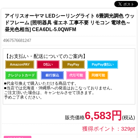
アイリスオーヤマ LEDシーリングライト 6畳調光調色 ウッ
ドフレーム [照明器具 省エネ 工事不要 リモコン 電球色～
昼光色相当] CEA6DL-5.0QWFM
4967576681247
【お支払い・配送についてのご案内】
AmazonPAY
D払い
PayPay
PayPay後払い
クレジットカード
銀行振込
代引可能
同梱可能
■代金引換えで購入いただける商品です。
■当店では北海道・沖縄県への発送はおこなっておりません。
ご注文頂いた場合は、キャンセルさせて頂きます。
予めご了承ください。
6,583円
販売価格
(税込)
獲得ポイント：329pt