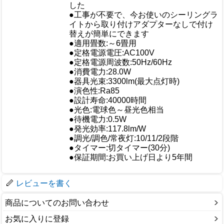
した
●工事が不要で、今お使いのシーリングラ
イトから取り付けアダプターなしで付け
替えが簡単にできます
●適用畳数:～6畳用
●定格電源電圧:AC100V
●定格電源周波数:50Hz/60Hz
●消費電力:28.0W
●器具光束:3300lm(最大点灯時)
●演色性:Ra85
仕様
●設計寿命:40000時間
●光色:電球色～昼光色相当
●待機電力:0.5W
●発光効率:117.8lm/W
●調光/調色/常夜灯:10/11/2段階
●タイマー:切タイマー(30分)
●保証期間:お買い上げ日より5年間
梱包サイズ
レビューを書く
商品についてのお問い合わせ
お気に入りに登録