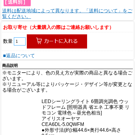
[ 送料別 ]
送料は配送地域によって異なります。「送料について」をご
覧ください。
お取り寄せ（大量購入の際はご連絡お願いします）
数量
■返品について
商品説明
※モニターにより、色の見え方が実際の商品と異なる場合ご
ざいます。
※リニューアル等によりパッケージ・デザイン等が変更とな
る場合がございます。
商品情報
LEDシーリングライト 6畳調光調色 ウッ
商品名
ドフレーム [照明器具 省エネ 工事不要 リ
モコン 電球色～昼光色相当]
メーカー
アイリスオーヤマ
規格/品番
CEA6DL-5.0QWFM
●外形寸法(約):幅44.6×奥行44.6×高さ
サイズ