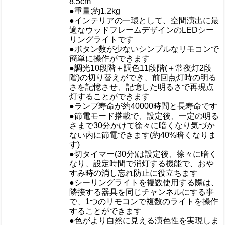
8.5cm
重量/容量
●重量:約1.2kg
●インテリアの一環として、空間演出に最
適なウッドフレームデザインのLEDシー
リングライトです
●ボタン数が少ないシンプルなリモコンで
簡単に操作ができます
●調光10段階＋調色11段階(＋常夜灯2段
階)の切り替えができ、前回点灯時の明る
さを記憶させ、記憶した明るさで再現点
灯することができます
●ランプ寿命が約40000時間と長寿命です
●節電モード搭載で、設定後、一定の明る
さまで30分かけて徐々に暗くなり気づか
ない内に節電できます(約40%暗くなりま
おすすめ
す)
●切タイマー(30分)は設定後、徐々に暗く
なり、設定時間で消灯する機能で、おや
すみ時の消し忘れ防止に役立ちます
●シーリングライトを複数使用する際は、
隣接する器具を同じチャンネルにする事
で、1つのリモコンで複数のライトを操作
することができます
●色がより自然に見える演色性を実現しま