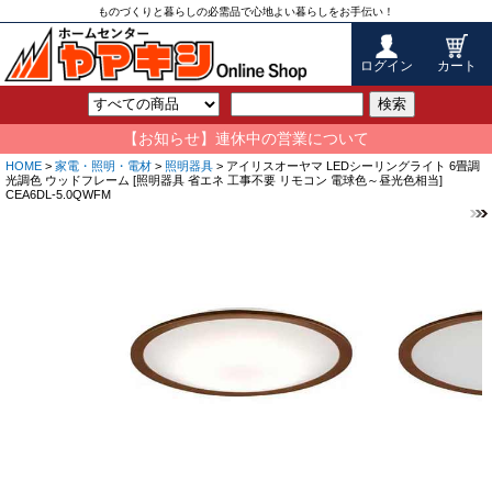
ものづくりと暮らしの必需品で心地よい暮らしをお手伝い！
ログイン
カート
検索
【お知らせ】連休中の営業について
HOME
>
家電・照明・電材
>
照明器具
> アイリスオーヤマ LEDシーリングライト 6畳調
光調色 ウッドフレーム [照明器具 省エネ 工事不要 リモコン 電球色～昼光色相当]
CEA6DL-5.0QWFM