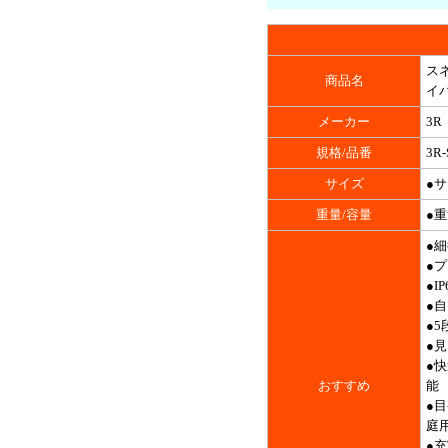
ス
商品名
イバ
メーカー
3R
規格/品番
3R
サイズ
●サ
重量/容量
●重
●
●
●
●
●
●
●
おすすめ
能
●
庭
●