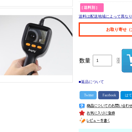
[ 送料別 ]
送料は配送地域によって異な
お取り寄せ（
数量
■返品について