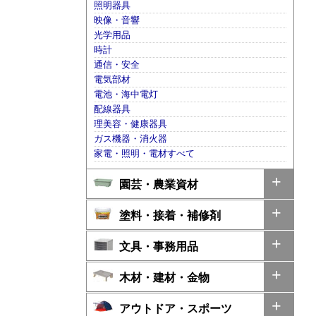
照明器具
映像・音響
光学用品
時計
通信・安全
電気部材
電池・海中電灯
配線器具
理美容・健康器具
ガス機器・消火器
家電・照明・電材すべて
園芸・農業資材
塗料・接着・補修剤
文具・事務用品
木材・建材・金物
アウトドア・スポーツ