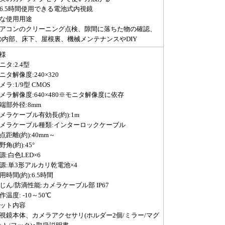
約6.5時間使用できる電池式内視鏡
主な使用用途
エアコンのクリーニング点検、隙間に落ちた物の確認、
の内部、床下、屋根裏、機械メンテナンスやDIY
仕様
ニタ:2.4型
ニタ解像度:240×320
メラ:1/9型 CMOS
メラ解像度:640×480※モニタ解像度に依存
端部外径:8mm
メラケーブル有効長(約):1m
カメラケーブル種類:インターロックケーブル
点距離(約):40mm～
野角(約):45°
源:白色LED×6
源:単3形アルカリ乾電池×4
用時間(約):6.5時間
じん/防滴性能:カメラケーブル部 IP67
作温度: -10～50℃
セット内容
内視鏡本体、カメラアクセサリ(ホルダー2個/ミラー/マグ