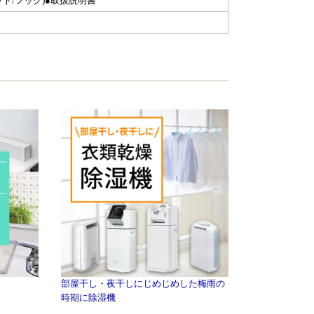
ット/フック)●取扱説明書
部屋干し・夜干しにじめじめした梅雨の
時期に除湿機