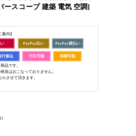
ースコープ 建築 電気 空調]
ご案内】
払い
PayPay払い
PayPay後払い
銀行振込
代引可能
同梱可能
る商品です。
の発送はおこなっておりません。
セルさせて頂きます。
込)