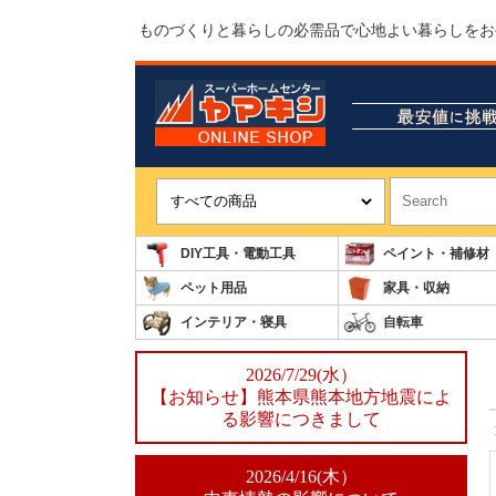
ものづくりと暮らしの必需品で心地よい暮らしをお
DIY工具・電動工具
ペイント・補修材
ペット用品
家具・収納
インテリア・寝具
自転車
2026/7/29(水）
【お知らせ】熊本県熊本地方地震によ
る影響につきまして
2026/4/16(木）