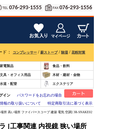
ード：
/
/
/
コンプレッサー
薪ストーブ
除湿
花粉対策
家電製品
食品・飲料
文具・オフィス用品
木材・建材・金物
水道・配管
エクステリア
グイン
パスワードをお忘れの場合
情報の取り扱いについて
特定商取引法に基づく表示
場所 高い場所 ファイバースコープ 建築 電気 空調] 3R-SNAKE02
ラ [工事関連 内視鏡 狭い場所