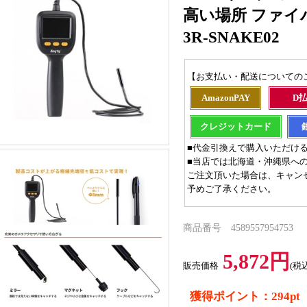
高い場所 ファイバ
3R-SNAKE02
【お支払い・配送についての
AmazonPAY
D
クレジットカード
■代金引換えで購入いただけ
■当店では北海道・沖縄県へ
ご注文頂いた場合は、キャン
予めご了承ください。
商品番号 4589557954753
5,872円
販売価格
(税
獲得ポイント：294pt