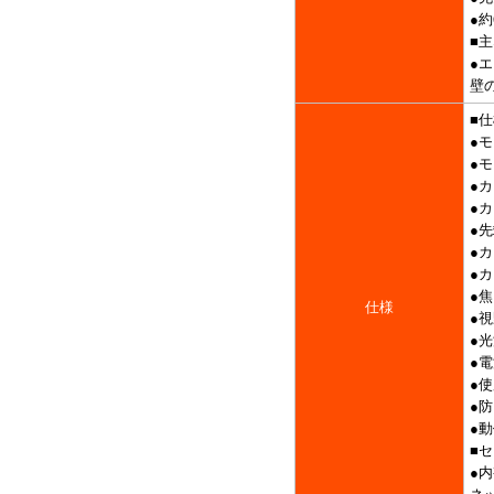
●
■
●
壁
■
●モ
●モ
●カ
●カ
●先
●カ
●
●焦
仕様
●視
●光
●電
●使
●防
●動
■
●