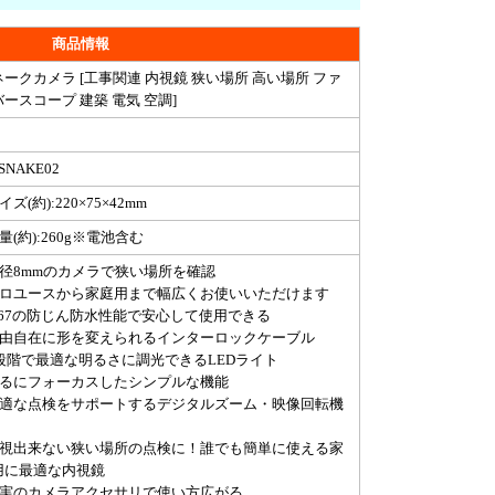
商品情報
ネークカメラ [工事関連 内視鏡 狭い場所 高い場所 ファ
ースコープ 建築 電気 空調]
-SNAKE02
イズ(約):220×75×42mm
量(約):260g※電池含む
細径8mmのカメラで狭い場所を確認
プロユースから家庭用まで幅広くお使いいただけます
IP67の防じん防水性能で安心して使用できる
自由自在に形を変えられるインターロックケーブル
5段階で最適な明るさに調光できるLEDライト
見るにフォーカスしたシンプルな機能
快適な点検をサポートするデジタルズーム・映像回転機
目視出来ない狭い場所の点検に！誰でも簡単に使える家
用に最適な内視鏡
充実のカメラアクセサリで使い方広がる