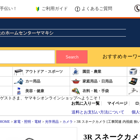
ご利用ガイド
よくあるご質問
手伝い！
おすすめキーワ
Search
アウトドア・スポーツ
園芸・農業
カー用品
家庭用品・日用品
美容・健康
衣料・靴・手袋
ゲストさま、ヤマキシオンラインショップへようこそ！
お気に入り一覧
マイページ
ロ
送料とお支払い方法について
個人
HOME
>
家電・照明・電材
>
光学用品
>
カメラ
> 3R スネークカメラ [工事関連 内視鏡 狭い
3R スネークカメ