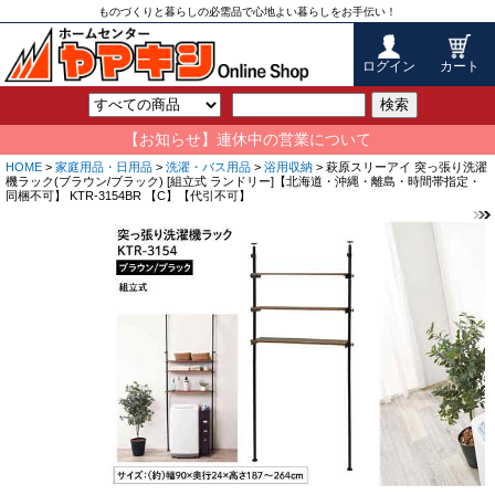
ものづくりと暮らしの必需品で心地よい暮らしをお手伝い！
ログイン
カート
検索
【お知らせ】連休中の営業について
HOME
>
家庭用品・日用品
>
洗濯・バス用品
>
浴用収納
> 萩原スリーアイ 突っ張り洗濯
機ラック(ブラウン/ブラック) [組立式 ランドリー]【北海道・沖縄・離島・時間帯指定・
同梱不可】 KTR-3154BR 【C】【代引不可】