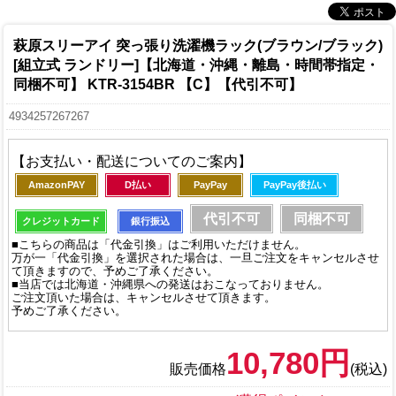
萩原スリーアイ 突っ張り洗濯機ラック(ブラウン/ブラック)
[組立式 ランドリー]【北海道・沖縄・離島・時間帯指定・
同梱不可】 KTR-3154BR 【C】【代引不可】
4934257267267
【お支払い・配送についてのご案内】
AmazonPAY
D払い
PayPay
PayPay後払い
代引不可
同梱不可
クレジットカード
銀行振込
■こちらの商品は「代金引換」はご利用いただけません。
万が一「代金引換」を選択された場合は、一旦ご注文をキャンセルさせ
て頂きますので、予めご了承ください。
■当店では北海道・沖縄県への発送はおこなっておりません。
ご注文頂いた場合は、キャンセルさせて頂きます。
予めご了承ください。
10,780円
販売価格
(税込)