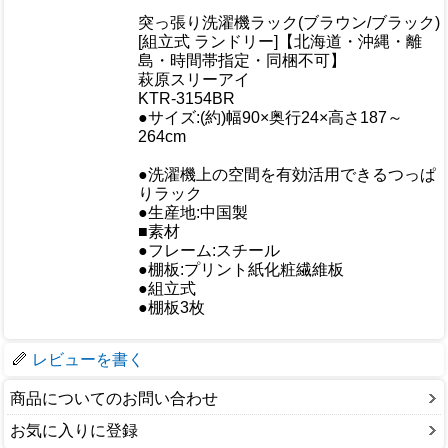
商品情報
突っ張り洗濯機ラック(ブラウン/ブラック)
商品名
[組立式 ランドリー]【北海道・沖縄・離
島・時間帯指定・同梱不可】
メーカー
萩原スリーアイ
規格/品番
KTR-3154BR
●サイズ:(約)幅90×奥行24×高さ187～
サイズ
264cm
重量/容量
●洗濯機上の空間を有効活用できるつっぱ
おすすめ
りラック
●生産地:中国製
■素材
●フレーム:スチール
仕様
●棚板:プリント紙化粧繊維板
●組立式
●棚板3枚
梱包サイズ
レビューを書く
商品についてのお問い合わせ
お気に入りに登録