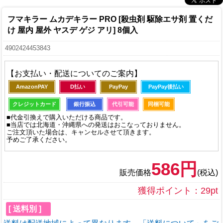
フマキラー ムカデキラー PRO [殺虫剤 駆除エサ剤 置くだ
け 屋内 屋外 ヤスデ ゲジ アリ] 8個入
4902424453843
【お支払い・配送についてのご案内】
AmazonPAY
D払い
PayPay
PayPay後払い
クレジットカード
銀行振込
代引可能
同梱可能
■代金引換えで購入いただける商品です。
■当店では北海道・沖縄県への発送はおこなっておりません。
ご注文頂いた場合は、キャンセルさせて頂きます。
予めご了承ください。
586円
販売価格
(税込)
獲得ポイント：29pt
[ 送料別 ]