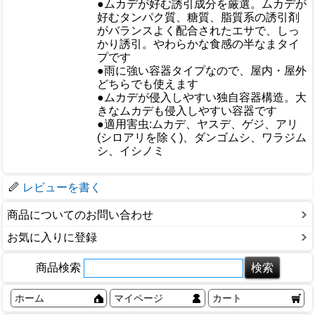
●ムカデが好む誘引成分を厳選。ムカデが
好むタンパク質、糖質、脂質系の誘引剤
おすすめ
がバランスよく配合されたエサで、しっ
かり誘引。やわらかな食感の半なまタイ
プです
●雨に強い容器タイプなので、屋内・屋外
どちらでも使えます
●ムカデが侵入しやすい独自容器構造。大
きなムカデも侵入しやすい容器です
●適用害虫:ムカデ、ヤスデ、ゲジ、アリ
仕様
(シロアリを除く)、ダンゴムシ、ワラジム
シ、イシノミ
梱包サイズ
レビューを書く
商品についてのお問い合わせ
お気に入りに登録
商品検索
ホーム
マイページ
カート