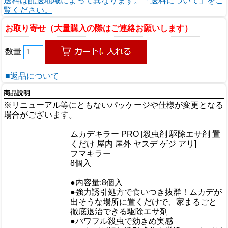
送料は配送地域によって異なります。「送料について」をご
覧ください。
お取り寄せ（大量購入の際はご連絡お願いします）
数量
■返品について
商品説明
※リニューアル等にともないパッケージや仕様が変更となる
場合がございます。
商品情報
ムカデキラー PRO [殺虫剤 駆除エサ剤 置
商品名
くだけ 屋内 屋外 ヤスデ ゲジ アリ]
メーカー
フマキラー
規格/品番
8個入
サイズ
重量/容量
●内容量:8個入
●強力誘引処方で食いつき抜群！ムカデが
出そうな場所に置くだけで、家まるごと
徹底退治できる駆除エサ剤
●パワフル殺虫で効きめ実感