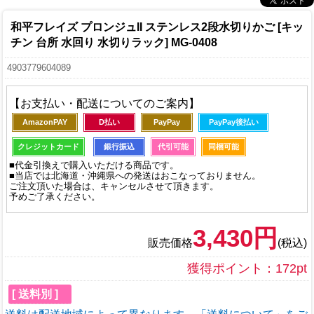
和平フレイズ プロンジュII ステンレス2段水切りかご [キッ
チン 台所 水回り 水切りラック] MG-0408
4903779604089
【お支払い・配送についてのご案内】
AmazonPAY
D払い
PayPay
PayPay後払い
クレジットカード
銀行振込
代引可能
同梱可能
■代金引換えで購入いただける商品です。
■当店では北海道・沖縄県への発送はおこなっておりません。
ご注文頂いた場合は、キャンセルさせて頂きます。
予めご了承ください。
3,430円
販売価格
(税込)
獲得ポイント：172pt
[ 送料別 ]