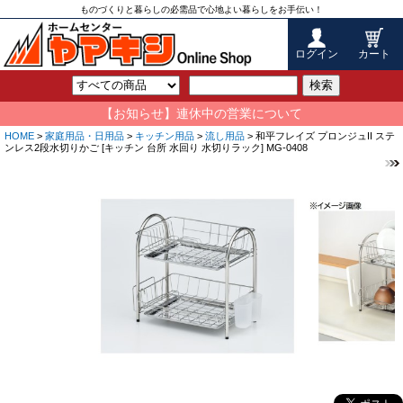
ものづくりと暮らしの必需品で心地よい暮らしをお手伝い！
ログイン
カート
検索
【お知らせ】連休中の営業について
HOME
>
家庭用品・日用品
>
キッチン用品
>
流し用品
> 和平フレイズ プロンジュII ステ
ンレス2段水切りかご [キッチン 台所 水回り 水切りラック] MG-0408