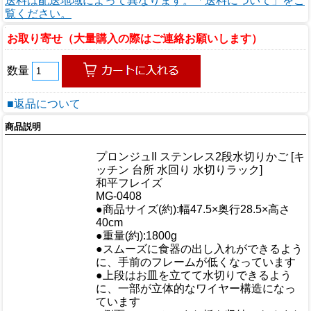
送料は配送地域によって異なります。「送料について」をご
覧ください。
お取り寄せ（大量購入の際はご連絡お願いします）
数量
■返品について
商品説明
商品情報
プロンジュII ステンレス2段水切りかご [キ
商品名
ッチン 台所 水回り 水切りラック]
メーカー
和平フレイズ
規格/品番
MG-0408
●商品サイズ(約):幅47.5×奥行28.5×高さ
サイズ
40cm
重量/容量
●重量(約):1800g
●スムーズに食器の出し入れができるよう
に、手前のフレームが低くなっています
●上段はお皿を立てて水切りできるよう
に、一部が立体的なワイヤー構造になっ
ています