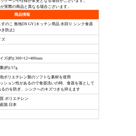
パッケージや仕様が変更となる場合がございます。
方が実際の商品と異なる場合ございます。
商品情報
すのこ 無地DX GY [キッチン用品 水回り シンク食器
つき防止]
イズ
イズ(約):300×12×480mm
量(約):57g
発泡ポリエチレン製のソフトな素材を使用
クッション性があるので食器洗いの時、食器を落として
れるのを防ぎ、シンクへのキズつきも抑えます
材質:ポリエチレン
産国:日本