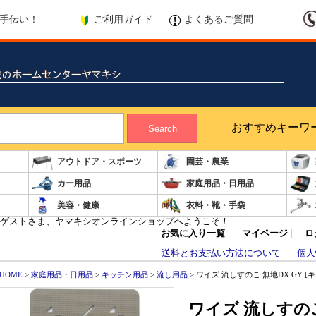
ご利用ガイド
よくあるご質問
手伝い！
おすすめキーワ
Search
アウトドア・スポーツ
園芸・農業
カー用品
家庭用品・日用品
美容・健康
衣料・靴・手袋
ゲストさま、ヤマキシオンラインショップへようこそ！
お気に入り一覧
マイページ
ロ
送料とお支払い方法について
個人
HOME
>
家庭用品・日用品
>
キッチン用品
>
流し用品
> ワイズ 流しすのこ 無地DX GY 
ワイズ 流しすのこ