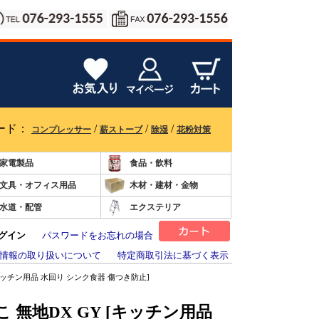
ード：
/
/
/
コンプレッサー
薪ストーブ
除湿
花粉対策
家電製品
食品・飲料
文具・オフィス用品
木材・建材・金物
水道・配管
エクステリア
グイン
パスワードをお忘れの場合
情報の取り扱いについて
特定商取引法に基づく表示
[キッチン用品 水回り シンク食器 傷つき防止]
 無地DX GY [キッチン用品