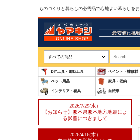
ものづくりと暮らしの必需品で心地よい暮らしをお
DIY工具・電動工具
ペイント・補修材
ペット用品
家具・収納
インテリア・寝具
自転車
2026/7/29(水）
【お知らせ】熊本県熊本地方地震によ
る影響につきまして
2026/4/16(木）