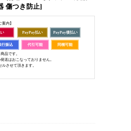
器 傷つき防止]
ご案内】
払い
PayPay払い
PayPay後払い
銀行振込
代引可能
同梱可能
る商品です。
の発送はおこなっておりません。
セルさせて頂きます。