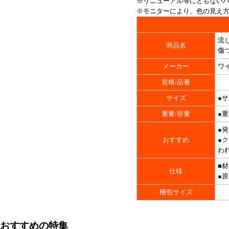
※リニューアル等にともない
※モニターにより、色の見え
流し
商品名
傷
メーカー
ワ
規格/品番
サイズ
●サ
重量/容量
●重
●
おすすめ
●
わ
■
仕様
●原
梱包サイズ
おすすめの特集