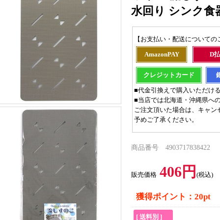
水回り シンク食
【お支払い・配送についての
AmazonPAY
D
クレジットカード
■代金引換えで購入いただけ
■当店では北海道・沖縄県へ
ご注文頂いた場合は、キャン
予めご了承ください。
商品番号 4903717838422
406円
販売価格
(税込)
獲得ポイント：20pt
[ 送料別 ]