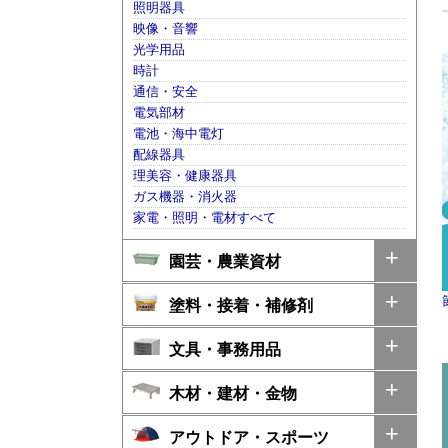
照明器具
映像・音響
光学用品
時計
通信・安全
電気部材
電池・海中電灯
配線器具
理美容・健康器具
ガス機器・消火器
家電・照明・電材すべて
園芸・農業資材
塗料・接着・補修剤
文具・事務用品
木材・建材・金物
アウトドア・スポーツ