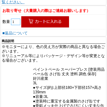
覧ください。
お取り寄せ（大量購入の際はご連絡お願いします）
数量
■返品について
商品説明
※モニターにより、色の見え方が実際の商品と異なる場合ご
ざいます。
※リニューアル等によりパッケージ・デザイン等が変更とな
る場合がございます。
商品情報
ペイントペール スーパープレス [塗装用品
商品名
ペール缶 さげ缶 丈夫 塗料 調色 保存]
メーカー
好川産業
規格/品番
3L
●サイズ(約):上部径180×下部径157×高さ
サイズ
139mm
重量/容量
●容量:3L
●塗装時に重宝する金属製のさげ缶です
●亜鉛メッキ仕上げでさびにくい丈夫な缶