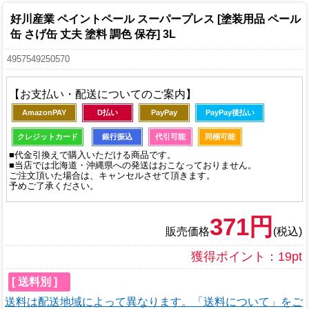
好川産業 ペイントペール スーパープレス [塗装用品 ペール
缶 さげ缶 丈夫 塗料 調色 保存] 3L
4957549250570
【お支払い・配送についてのご案内】
AmazonPAY
D払い
PayPay
PayPay後払い
クレジットカード
銀行振込
代引可能
同梱可能
■代金引換えで購入いただける商品です。
■当店では北海道・沖縄県への発送はおこなっておりません。
ご注文頂いた場合は、キャンセルさせて頂きます。
予めご了承ください。
371円
販売価格
(税込)
獲得ポイント：19pt
[ 送料別 ]
送料は配送地域によって異なります。「送料について」をご