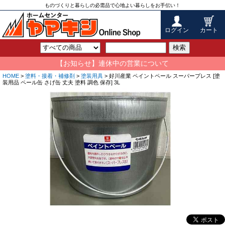
ものづくりと暮らしの必需品で心地よい暮らしをお手伝い！
ログイン
カート
検索
【お知らせ】連休中の営業について
HOME
>
塗料・接着・補修剤
>
塗装用具
> 好川産業 ペイントペール スーパープレス [塗
装用品 ペール缶 さげ缶 丈夫 塗料 調色 保存] 3L