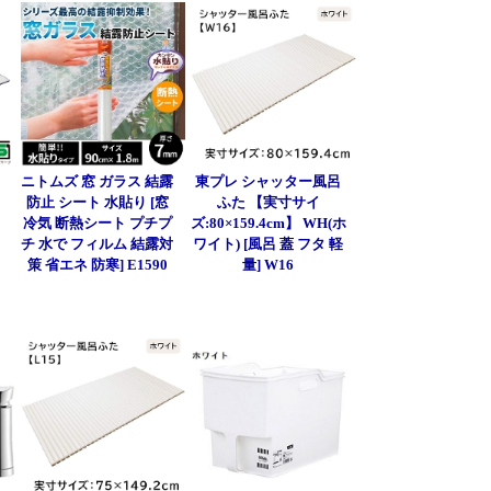
呂
ニトムズ 窓 ガラス 結露
東プレ シャッター風呂
防止 シート 水貼り [窓
ふた 【実寸サイ
冷気 断熱シート プチプ
ズ:80×159.4cm】 WH(ホ
チ 水で フィルム 結露対
ワイト) [風呂 蓋 フタ 軽
策 省エネ 防寒] E1590
量] W16