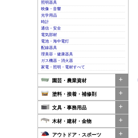
照明器具
映像・音響
光学用品
時計
通信・安全
電気部材
電池・海中電灯
配線器具
理美容・健康器具
ガス機器・消火器
家電・照明・電材すべて
園芸・農業資材
塗料・接着・補修剤
文具・事務用品
木材・建材・金物
アウトドア・スポーツ