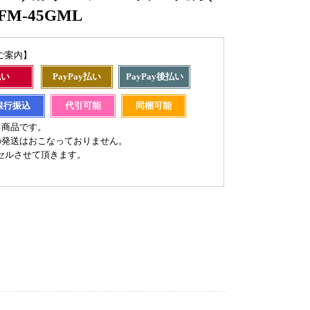
FM-45GML
ご案内】
払い
PayPay払い
PayPay後払い
銀行振込
代引可能
同梱可能
る商品です。
の発送はおこなっておりません。
セルさせて頂きます。