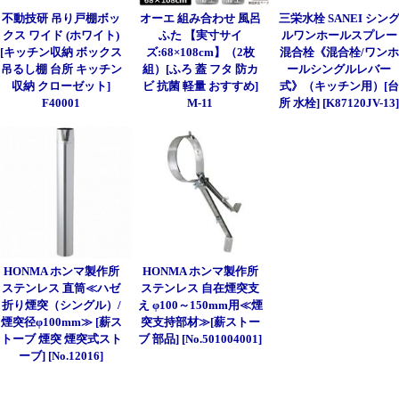
不動技研 吊り戸棚ボッ
オーエ 組み合わせ 風呂
三栄水栓 SANEI シン
クス ワイド (ホワイト)
ふた 【実寸サイ
ルワンホールスプレー
[キッチン収納 ボックス
ズ:68×108cm】（2枚
混合栓《混合栓/ワンホ
吊るし棚 台所 キッチン
組）[ふろ 蓋 フタ 防カ
ールシングルレバー
収納 クローゼット]
ビ 抗菌 軽量 おすすめ]
式》（キッチン用）[台
F40001
M-11
所 水栓] [K87120JV-13
HONMA ホンマ製作所
HONMA ホンマ製作所
ステンレス 直筒≪ハゼ
ステンレス 自在煙突支
折り煙突（シングル）/
え φ100～150mm用≪煙
煙突径φ100mm≫ [薪ス
突支持部材≫[薪ストー
トーブ 煙突 煙突式スト
ブ 部品] [No.501004001]
ーブ] [No.12016]