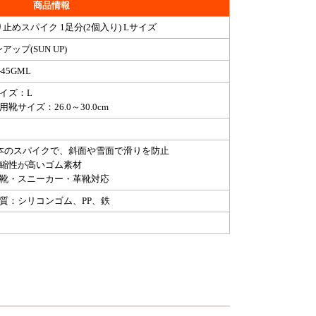
商品情報
止めスパイク 1足分(2個入り) Lサイズ
アップ(SUN UP)
-45GML
サイズ：L
用靴サイズ：26.0～30.0cm
6本のスパイクで、斜面や雪面で滑りを防止
伸縮性が高いゴム素材
長靴・スニーカー・革靴対応
材質：シリコンゴム、PP、鉄