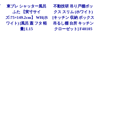
グ
東プレ シャッター風呂
不動技研 吊り戸棚ボッ
ふた 【実寸サイ
クス スリム (ホワイト)
ズ:75×149.2cm】 WH(ホ
[キッチン 収納 ボックス
ワイト) [風呂 蓋 フタ 軽
吊るし棚 台所 キッチン
量] L15
クローゼット] F40105
]