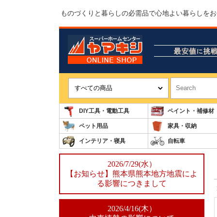
ものづくりと暮らしの必需品で心地よい暮らしをお
DIY工具・電動工具
ペイント・補修材
ペット用品
家具・収納
インテリア・寝具
自転車
2026/7/29(水）
【お知らせ】熊本県熊本地方地震によ
る影響につきまして
2026/4/16(木）