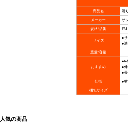
商品名
滑り
メーカー
サン
規格/品番
FM
●
サイズ
●適
重量/容量
●
おすすめ
●
●
仕様
●
梱包サイズ
人気の商品