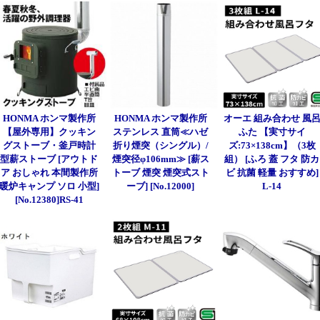
HONMA ホンマ製作所
HONMA ホンマ製作所
オーエ 組み合わせ 風
【屋外専用】クッキン
ステンレス 直筒≪ハゼ
ふた 【実寸サイ
グストーブ・釜戸時計
折り煙突（シングル）/
ズ:73×138cm】（3枚
型薪ストーブ [アウトド
煙突径φ106mm≫ [薪ス
組） [ふろ 蓋 フタ 防カ
ア おしゃれ 本間製作所
トーブ 煙突 煙突式スト
ビ 抗菌 軽量 おすすめ]
暖炉キャンプ ソロ 小型]
ーブ] [No.12000]
L-14
[No.12380]RS-41