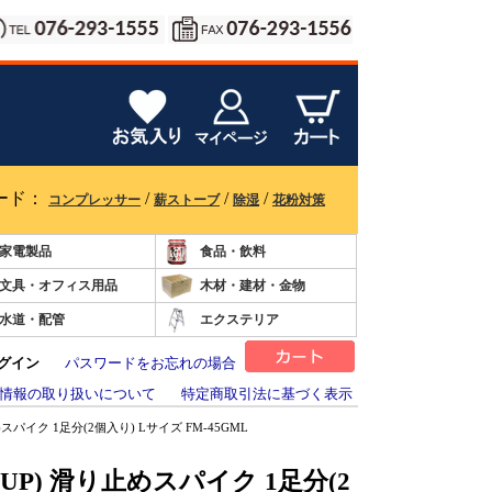
ード：
/
/
/
コンプレッサー
薪ストーブ
除湿
花粉対策
家電製品
食品・飲料
文具・オフィス用品
木材・建材・金物
水道・配管
エクステリア
グイン
パスワードをお忘れの場合
情報の取り扱いについて
特定商取引法に基づく表示
めスパイク 1足分(2個入り) Lサイズ FM-45GML
UP) 滑り止めスパイク 1足分(2