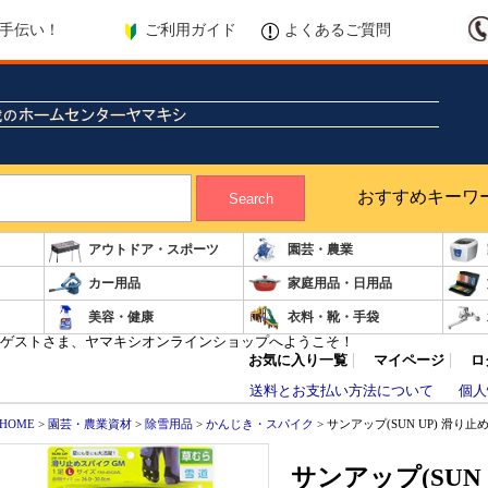
ご利用ガイド
よくあるご質問
手伝い！
おすすめキーワ
Search
アウトドア・スポーツ
園芸・農業
カー用品
家庭用品・日用品
美容・健康
衣料・靴・手袋
ゲストさま、ヤマキシオンラインショップへようこそ！
お気に入り一覧
マイページ
ロ
送料とお支払い方法について
個人
HOME
>
園芸・農業資材
>
除雪用品
>
かんじき・スパイク
> サンアップ(SUN UP) 滑り止
サンアップ(SUN 