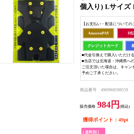
個入り) Lサイズ 
【お支払い・配送についての
AmazonPAY
D
クレジットカード
■代金引換えで購入いただけ
■当店では北海道・沖縄県へ
ご注文頂いた場合は、キャン
予めご了承ください。
商品番号 4969968398559
984円
販売価格
(税込)
獲得ポイント：49pt
[ 送料別 ]