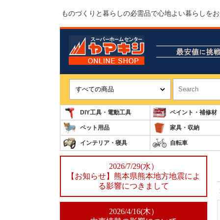
ものづくりと暮らしの必需品で心地よい暮らしをお
DIY工具・電動工具
ペイント・補修材
ペット用品
家具・収納
インテリア・寝具
自転車
2026/7/29(水）
【お知らせ】熊本県熊本地方地震によ
る影響につきまして
2026/4/16(木）