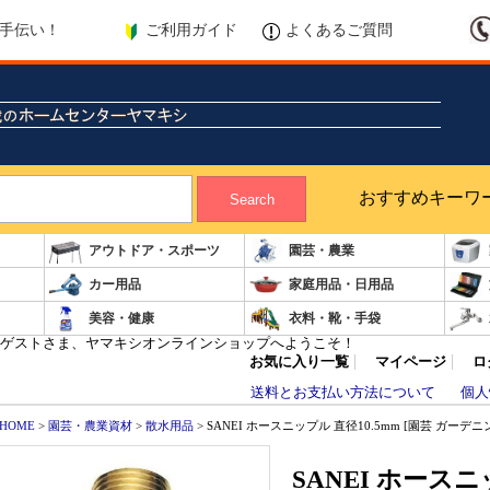
ご利用ガイド
よくあるご質問
手伝い！
おすすめキーワ
Search
アウトドア・スポーツ
園芸・農業
カー用品
家庭用品・日用品
美容・健康
衣料・靴・手袋
ゲストさま、ヤマキシオンラインショップへようこそ！
お気に入り一覧
マイページ
ロ
送料とお支払い方法について
個人
HOME
>
園芸・農業資材
>
散水用品
> SANEI ホースニップル 直径10.5mm [園芸 ガーデニング
SANEI ホースニ