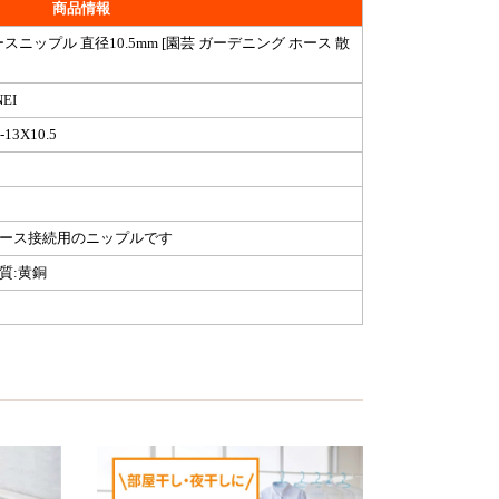
商品情報
スニップル 直径10.5mm [園芸 ガーデニング ホース 散
NEI
-13X10.5
ホース接続用のニップルです
質:黄銅