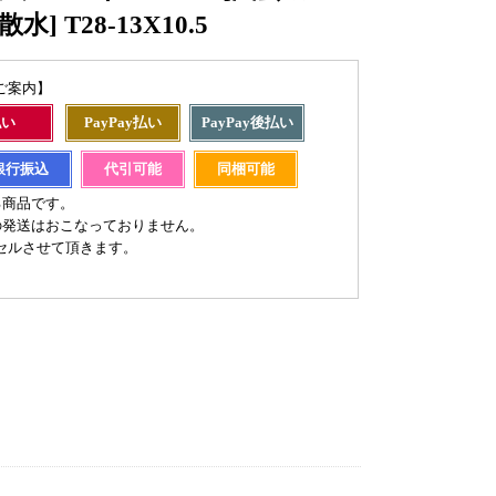
] T28-13X10.5
ご案内】
払い
PayPay払い
PayPay後払い
銀行振込
代引可能
同梱可能
る商品です。
の発送はおこなっておりません。
セルさせて頂きます。