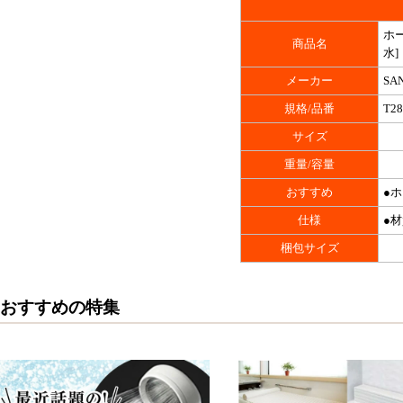
ホー
商品名
水]
メーカー
SA
規格/品番
T28
サイズ
重量/容量
おすすめ
●
仕様
●材
梱包サイズ
おすすめの特集