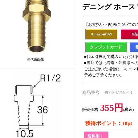
デニング ホース 散水
【お支払い・配送についての
AmazonPAY
D
クレジットカード
■代金引換えで購入いただけ
■当店では北海道・沖縄県へ
ご注文頂いた場合は、キャン
予めご了承ください。
商品番号 4973987759543
355円
販売価格
(税込)
獲得ポイント：18pt
[ 送料別 ]