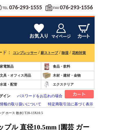
ード：
/
/
/
コンプレッサー
薪ストーブ
除湿
花粉対策
家電製品
食品・飲料
文具・オフィス用品
木材・建材・金物
水道・配管
エクステリア
グイン
パスワードをお忘れの場合
情報の取り扱いについて
特定商取引法に基づく表示
 ホース 散水] T28-13X10.5
ップル 直径10.5mm [園芸 ガー