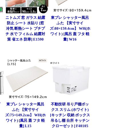
呂
ニトムズ 窓 ガラス 結露
東プレ シャッター風呂
防止 シート 水貼り [窓
ふた 【実寸サイ
冷気 断熱シート プチプ
ズ:80×159.4cm】 WH(ホ
チ 水で フィルム 結露対
ワイト) [風呂 蓋 フタ 軽
策 省エネ 防寒] E1590
量] W16
グ
東プレ シャッター風呂
不動技研 吊り戸棚ボッ
ふた 【実寸サイ
クス スリム (ホワイト)
ズ:75×149.2cm】 WH(ホ
[キッチン 収納 ボックス
ワイト) [風呂 蓋 フタ 軽
吊るし棚 台所 キッチン
量] L15
クローゼット] F40105