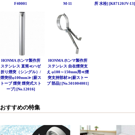
F40001
M-11
所 水栓] [K87120JV-13
HONMA ホンマ製作所
HONMA ホンマ製作所
ステンレス 直筒≪ハゼ
ステンレス 自在煙突支
折り煙突（シングル）/
え φ100～150mm用≪煙
煙突径φ100mm≫ [薪ス
突支持部材≫[薪ストー
トーブ 煙突 煙突式スト
ブ 部品] [No.501004001]
ーブ] [No.12016]
おすすめの特集