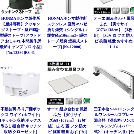
HONMA ホンマ製作所
HONMA ホンマ製作所
オーエ 組み合わせ 風
【屋外専用】クッキン
ステンレス 直筒≪ハゼ
ふた 【実寸サイ
グストーブ・釜戸時計
折り煙突（シングル）/
ズ:73×138cm】（3枚
型薪ストーブ [アウトド
煙突径φ106mm≫ [薪ス
組） [ふろ 蓋 フタ 防カ
ア おしゃれ 本間製作所
トーブ 煙突 煙突式スト
ビ 抗菌 軽量 おすすめ]
暖炉キャンプ ソロ 小型]
ーブ] [No.12000]
L-14
[No.12380]RS-41
不動技研 吊り戸棚ボッ
オーエ 組み合わせ 風呂
三栄水栓 SANEI シン
クス ワイド (ホワイト)
ふた 【実寸サイ
ルワンホールスプレー
[キッチン収納 ボックス
ズ:68×108cm】（2枚
混合栓《混合栓/ワンホ
吊るし棚 台所 キッチン
組）[ふろ 蓋 フタ 防カ
ールシングルレバー
収納 クローゼット]
ビ 抗菌 軽量 おすすめ]
式》（キッチン用）[台