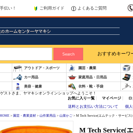
ご利用ガイド
よくあるご質問
手伝い！
おすすめキーワ
Search
アウトドア・スポーツ
園芸・農業
カー用品
家庭用品・日用品
美容・健康
衣料・靴・手袋
ゲストさま、ヤマキシオンラインショップへようこそ！
お気に入り一覧
マイページ
ロ
送料とお支払い方法について
個人
HOME
>
園芸・農業資材
>
山作業用品
>
山菜かご
> M Tech Service(エムテック・サービス)
M Tech Serv