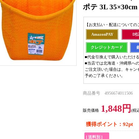
ポテ 3L 35×30cm
【お支払い・配送についての
AmazonPAY
D
クレジットカード
■代金引換えで購入いただけ
■当店では北海道・沖縄県へ
ご注文頂いた場合は、キャン
予めご了承ください。
商品番号 4956674011506
1,848円
販売価格
(税
獲得ポイント：92pt
[ 送料別 ]