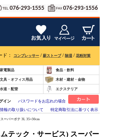
ード：
/
/
/
コンプレッサー
薪ストーブ
除湿
花粉対策
家電製品
食品・飲料
文具・オフィス用品
木材・建材・金物
水道・配管
エクステリア
グイン
パスワードをお忘れの場合
情報の取り扱いについて
特定商取引法に基づく表示
 スーパーポテ 3L 35×30cm
ice(エムテック・サービス) スーパー