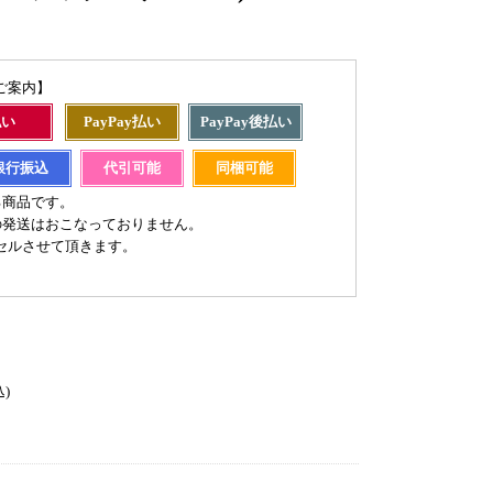
ご案内】
払い
PayPay払い
PayPay後払い
銀行振込
代引可能
同梱可能
る商品です。
の発送はおこなっておりません。
セルさせて頂きます。
込)