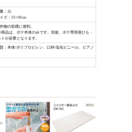
量：3L
イズ：35×30cm
農作物の収穫に便利。
本商品は、ポテ本体のみです。別途、ポテ専用肩ひも・
ルトが必要となります。
材質：本体/ポリプロピレン、口枠/塩化ビニール、ピアノ
。