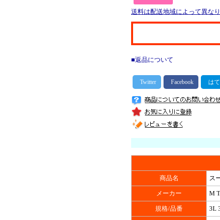
送料は配送地域によって異な
■返品について
商品名
ス
メーカー
M 
規格/品番
3L 