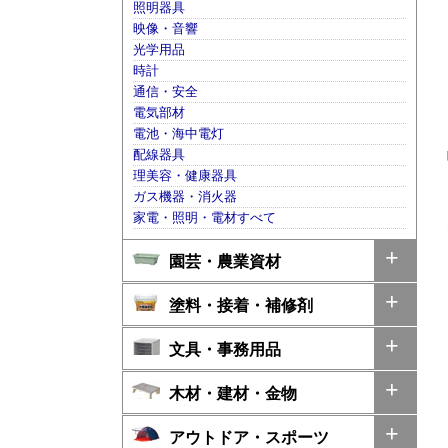
照明器具
映像・音響
光学用品
時計
通信・安全
電気部材
電池・海中電灯
配線器具
理美容・健康器具
ガス機器・消火器
家電・照明・電材すべて
園芸・農業資材
塗料・接着・補修剤
文具・事務用品
木材・建材・金物
アウトドア・スポーツ