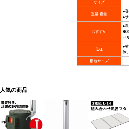
サイズ
●容
重量/容量
●サ
●
おすすめ
※
ベ
●
仕様
線
梱包サイズ
人気の商品