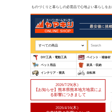
ものづくりと暮らしの必需品で心地よい暮らしをお
DIY工具・電動工具
ペイント・補修材
ペット用品
家具・収納
インテリア・寝具
自転車
2026/7/29(水）
【お知らせ】熊本県熊本地方地震によ
る影響につきまして
2026/4/16(木）