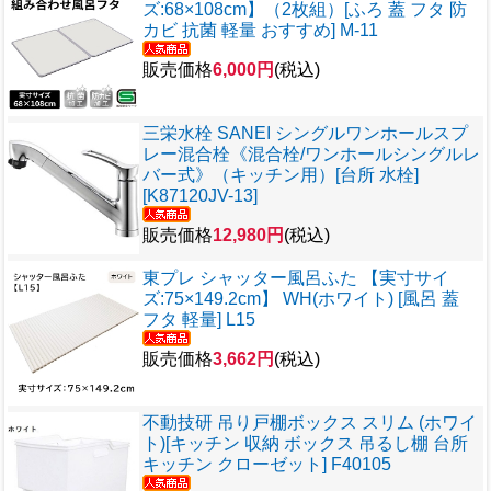
ズ:68×108cm】（2枚組）[ふろ 蓋 フタ 防
カビ 抗菌 軽量 おすすめ] M-11
販売価格
6,000円
(税込)
三栄水栓 SANEI シングルワンホールスプ
レー混合栓《混合栓/ワンホールシングルレ
バー式》（キッチン用）[台所 水栓]
[K87120JV-13]
販売価格
12,980円
(税込)
東プレ シャッター風呂ふた 【実寸サイ
ズ:75×149.2cm】 WH(ホワイト) [風呂 蓋
フタ 軽量] L15
販売価格
3,662円
(税込)
不動技研 吊り戸棚ボックス スリム (ホワイ
ト)[キッチン 収納 ボックス 吊るし棚 台所
キッチン クローゼット] F40105