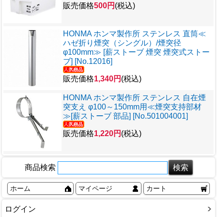
販売価格
500円
(税込)
HONMA ホンマ製作所 ステンレス 直筒≪
ハゼ折り煙突（シングル）/煙突径
φ100mm≫ [薪ストーブ 煙突 煙突式ストー
ブ] [No.12016]
販売価格
1,340円
(税込)
HONMA ホンマ製作所 ステンレス 自在煙
突支え φ100～150mm用≪煙突支持部材
≫[薪ストーブ 部品] [No.501004001]
販売価格
1,220円
(税込)
商品検索
ホーム
マイページ
カート
ログイン