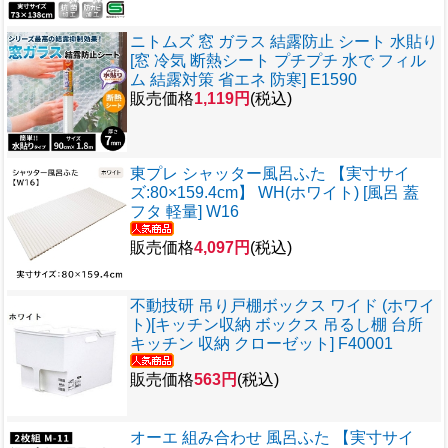
ニトムズ 窓 ガラス 結露防止 シート 水貼り
[窓 冷気 断熱シート プチプチ 水で フィル
ム 結露対策 省エネ 防寒] E1590
販売価格
1,119円
(税込)
東プレ シャッター風呂ふた 【実寸サイ
ズ:80×159.4cm】 WH(ホワイト) [風呂 蓋
フタ 軽量] W16
販売価格
4,097円
(税込)
不動技研 吊り戸棚ボックス ワイド (ホワイ
ト)[キッチン収納 ボックス 吊るし棚 台所
キッチン 収納 クローゼット] F40001
販売価格
563円
(税込)
オーエ 組み合わせ 風呂ふた 【実寸サイ