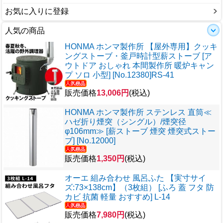
お気に入りに登録
人気の商品
HONMA ホンマ製作所 【屋外専用】クッキ
ングストーブ・釜戸時計型薪ストーブ [ア
ウトドア おしゃれ 本間製作所 暖炉キャン
プ ソロ 小型] [No.12380]RS-41
販売価格
13,006円
(税込)
HONMA ホンマ製作所 ステンレス 直筒≪
ハゼ折り煙突（シングル）/煙突径
φ106mm≫ [薪ストーブ 煙突 煙突式ストー
ブ] [No.12000]
販売価格
1,350円
(税込)
オーエ 組み合わせ 風呂ふた 【実寸サイ
ズ:73×138cm】（3枚組） [ふろ 蓋 フタ 防
カビ 抗菌 軽量 おすすめ] L-14
販売価格
7,980円
(税込)