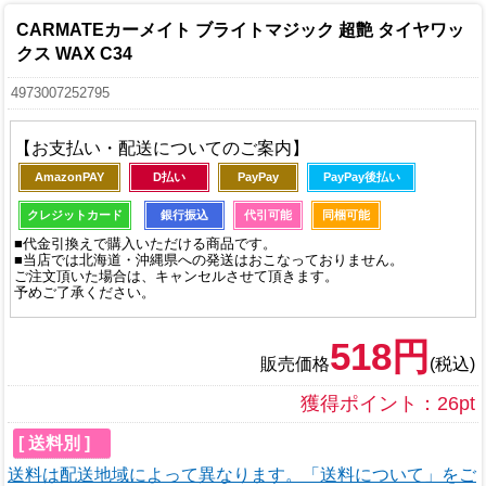
CARMATEカーメイト ブライトマジック 超艶 タイヤワッ
クス WAX C34
4973007252795
【お支払い・配送についてのご案内】
AmazonPAY
D払い
PayPay
PayPay後払い
クレジットカード
銀行振込
代引可能
同梱可能
■代金引換えで購入いただける商品です。
■当店では北海道・沖縄県への発送はおこなっておりません。
ご注文頂いた場合は、キャンセルさせて頂きます。
予めご了承ください。
518円
販売価格
(税込)
獲得ポイント：26pt
[ 送料別 ]
送料は配送地域によって異なります。「送料について」をご