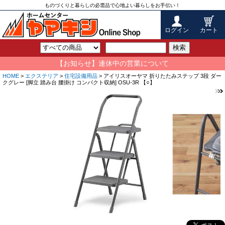
ものづくりと暮らしの必需品で心地よい暮らしをお手伝い！
ログイン
カート
検索
【お知らせ】連休中の営業について
HOME
>
エクステリア
>
住宅設備用品
> アイリスオーヤマ 折りたたみステップ 3段 ダー
クグレー [脚立 踏み台 腰掛け コンパクト収納] OSU-3R 【○】