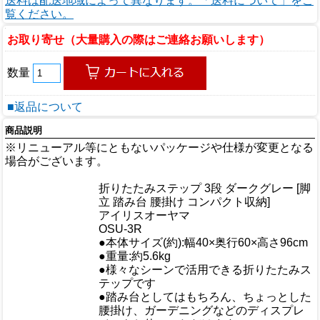
送料は配送地域によって異なります。「送料について」をご
覧ください。
お取り寄せ（大量購入の際はご連絡お願いします）
数量
■返品について
商品説明
※リニューアル等にともないパッケージや仕様が変更となる
場合がございます。
商品情報
折りたたみステップ 3段 ダークグレー [脚
商品名
立 踏み台 腰掛け コンパクト収納]
メーカー
アイリスオーヤマ
規格/品番
OSU-3R
サイズ
●本体サイズ(約):幅40×奥行60×高さ96cm
重量/容量
●重量:約5.6kg
●様々なシーンで活用できる折りたたみス
テップです
●踏み台としてはもちろん、ちょっとした
腰掛け、ガーデニングなどのディスプレ