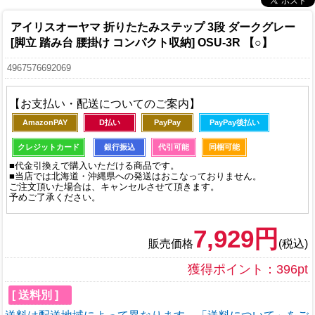
アイリスオーヤマ 折りたたみステップ 3段 ダークグレー
[脚立 踏み台 腰掛け コンパクト収納] OSU-3R 【○】
4967576692069
【お支払い・配送についてのご案内】
AmazonPAY
D払い
PayPay
PayPay後払い
クレジットカード
銀行振込
代引可能
同梱可能
■代金引換えで購入いただける商品です。
■当店では北海道・沖縄県への発送はおこなっておりません。
ご注文頂いた場合は、キャンセルさせて頂きます。
予めご了承ください。
7,929円
販売価格
(税込)
獲得ポイント：396pt
[ 送料別 ]