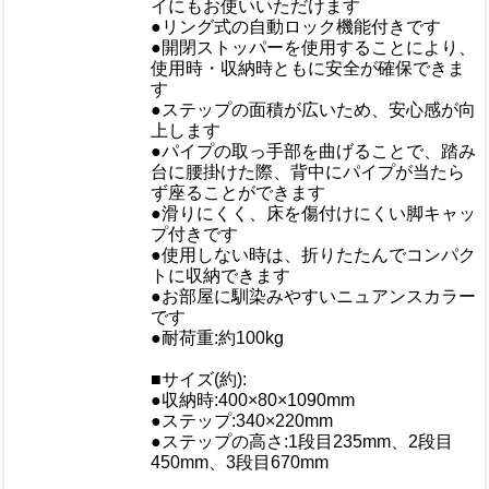
イにもお使いいただけます
●リング式の自動ロック機能付きです
●開閉ストッパーを使用することにより、
使用時・収納時ともに安全が確保できま
す
●ステップの面積が広いため、安心感が向
おすすめ
上します
●パイプの取っ手部を曲げることで、踏み
台に腰掛けた際、背中にパイプが当たら
ず座ることができます
●滑りにくく、床を傷付けにくい脚キャッ
プ付きです
●使用しない時は、折りたたんでコンパク
トに収納できます
●お部屋に馴染みやすいニュアンスカラー
です
●耐荷重:約100kg
■サイズ(約):
●収納時:400×80×1090mm
●ステップ:340×220mm
仕様
●ステップの高さ:1段目235mm、2段目
450mm、3段目670mm