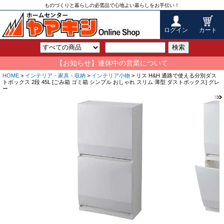
ものづくりと暮らしの必需品で心地よい暮らしをお手伝い！
ログイン
カート
検索
【お知らせ】連休中の営業について
HOME
>
インテリア・家具・収納
>
インテリア小物
> リス H&H 通路で使える分別ダス
トボックス 2段 45L [ごみ箱 ゴミ箱 シンプル おしゃれ スリム 薄型 ダストボックス] グレ
ー