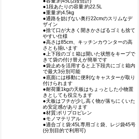
●容量:約45L(2段合計)
重量/容量
●1段あたりの容量:約22.5L
●重量:約4.5kg
●通路を妨げない奥行22cmのスリムなデ
ザイン
●捨て口が大きく開きかさばるゴミも捨て
やすい仕様
●高さは85cm、キッチンカウンターの高
さとも揃います
●上下段のゴミ箱は開いた状態をキープで
きて袋の付け替えが簡単です
おすすめ
●袋止めを活用すると上下段共にゴミ箱内
で最大3分別可能
●底面には移動に便利なキャスターが取り
付けられます
●耐荷重1kgの天板はちょっとした小物置
きとしても役立ちます
●天板はフチが少し高く物が落ちにくいた
め安定感があります
●材質:ポリプロピレン
●モノマテリアル
仕様
●適合ゴミ袋:45L専用ゴミ袋、レジ袋45号
(分別目的で利用可)
梱包サイズ