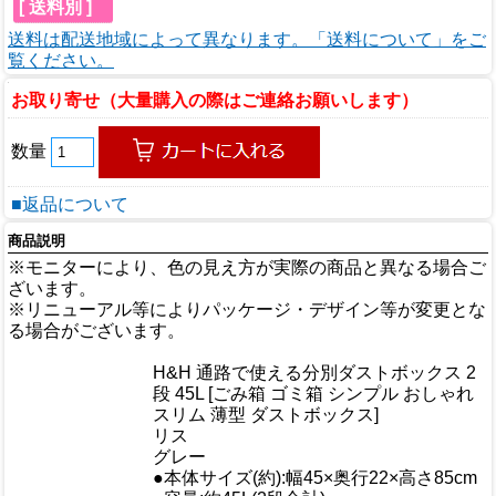
[ 送料別 ]
送料は配送地域によって異なります。「送料について」をご
覧ください。
お取り寄せ（大量購入の際はご連絡お願いします）
数量
■返品について
商品説明
※モニターにより、色の見え方が実際の商品と異なる場合ご
ざいます。
※リニューアル等によりパッケージ・デザイン等が変更とな
る場合がございます。
商品情報
H&H 通路で使える分別ダストボックス 2
商品名
段 45L [ごみ箱 ゴミ箱 シンプル おしゃれ
スリム 薄型 ダストボックス]
メーカー
リス
規格/品番
グレー
サイズ
●本体サイズ(約):幅45×奥行22×高さ85cm