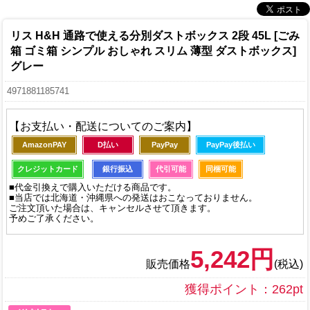
リス H&H 通路で使える分別ダストボックス 2段 45L [ごみ
箱 ゴミ箱 シンプル おしゃれ スリム 薄型 ダストボックス]
グレー
4971881185741
【お支払い・配送についてのご案内】
AmazonPAY
D払い
PayPay
PayPay後払い
クレジットカード
銀行振込
代引可能
同梱可能
■代金引換えで購入いただける商品です。
■当店では北海道・沖縄県への発送はおこなっておりません。
ご注文頂いた場合は、キャンセルさせて頂きます。
予めご了承ください。
5,242円
販売価格
(税込)
獲得ポイント：262pt