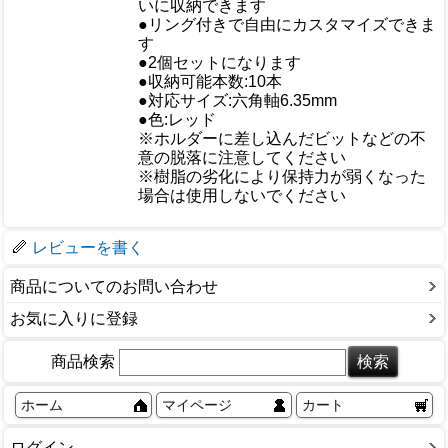
いに収納できます
●リング付きで自由にカスタマイズできま
す
●2個セットになります
●収納可能本数:10本
●対応サイズ:六角軸6.35mm
●色:レッド
仕様
※ホルダーに差し込んだビットなどの不
意の脱落に注意してください
※樹脂の劣化により保持力が弱くなった
場合は使用しないでください
梱包サイズ
レビューを書く
商品についてのお問い合わせ
お気に入りに登録
商品検索
ホーム
マイページ
カート
ログイン