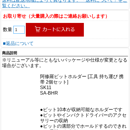
送料は配送地域によって異なります。「送料について」をご
覧ください。
お取り寄せ（大量購入の際はご連絡お願いします）
数量
■返品について
商品説明
※リニューアル等にともないパッケージや仕様が変更となる
場合がございます。
商品情報
阿修羅ビットホルダー [工具 持ち運び 携
商品名
帯 2個セット]
メーカー
SK11
規格/品番
SA-BHR
サイズ
重量/容量
●ビット10本が収納可能なホルダーです
●ビットやインパクトドライバーのアクセ
サリーの収納
●ビットの溝部分でホールドするのできれ
おすすめ