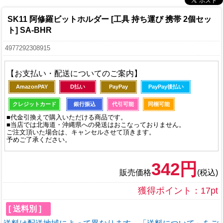
SK11 阿修羅ビットホルダー [工具 持ち運び 携帯 2個セッ
ト] SA-BHR
4977292308915
【お支払い・配送についてのご案内】
AmazonPAY
D払い
PayPay
PayPay後払い
クレジットカード
銀行振込
代引可能
同梱可能
■代金引換えで購入いただける商品です。
■当店では北海道・沖縄県への発送はおこなっておりません。
ご注文頂いた場合は、キャンセルさせて頂きます。
予めご了承ください。
342円
販売価格
(税込)
獲得ポイント：17pt
[ 送料別 ]