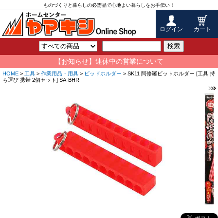
ものづくりと暮らしの必需品で心地よい暮らしをお手伝い！
ログイン
カート
検索
【お知らせ】連休中の営業について
HOME
>
工具
>
作業用品・用具
>
ビッドホルダー
> SK11 阿修羅ビットホルダー [工具 持
ち運び 携帯 2個セット] SA-BHR