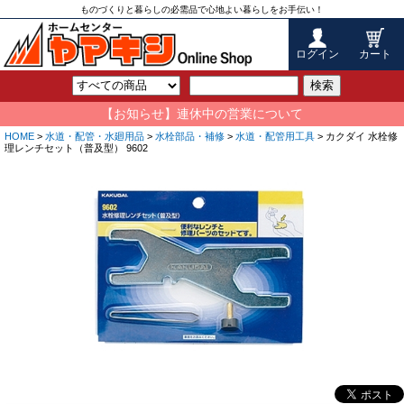
ものづくりと暮らしの必需品で心地よい暮らしをお手伝い！
ログイン
カート
検索
【お知らせ】連休中の営業について
HOME
>
水道・配管・水廻用品
>
水栓部品・補修
>
水道・配管用工具
> カクダイ 水栓修
理レンチセット（普及型） 9602