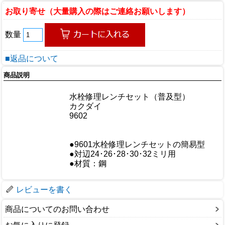
お取り寄せ（大量購入の際はご連絡お願いします）
数量
■返品について
商品説明
商品情報
商品名
水栓修理レンチセット（普及型）
メーカー
カクダイ
規格/品番
9602
サイズ
重量/容量
●9601水栓修理レンチセットの簡易型
おすすめ
●対辺24･26･28･30･32ミリ用
仕様
●材質：鋼
梱包サイズ
レビューを書く
商品についてのお問い合わせ