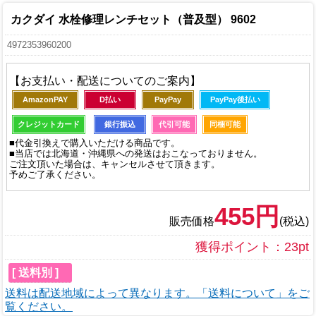
カクダイ 水栓修理レンチセット（普及型） 9602
4972353960200
【お支払い・配送についてのご案内】
AmazonPAY
D払い
PayPay
PayPay後払い
クレジットカード
銀行振込
代引可能
同梱可能
■代金引換えで購入いただける商品です。
■当店では北海道・沖縄県への発送はおこなっておりません。
ご注文頂いた場合は、キャンセルさせて頂きます。
予めご了承ください。
455円
販売価格
(税込)
獲得ポイント：23pt
[ 送料別 ]
送料は配送地域によって異なります。「送料について」をご
覧ください。