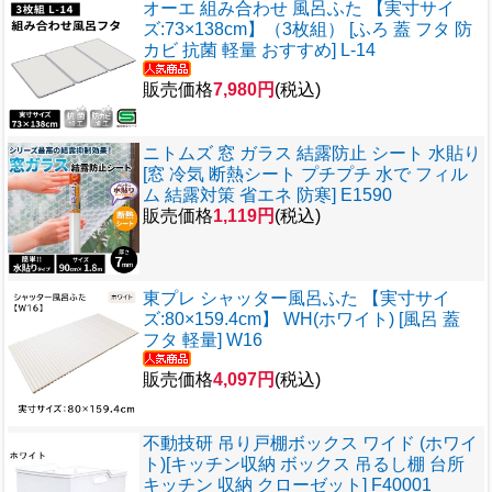
オーエ 組み合わせ 風呂ふた 【実寸サイ
ズ:73×138cm】（3枚組） [ふろ 蓋 フタ 防
カビ 抗菌 軽量 おすすめ] L-14
販売価格
7,980円
(税込)
ニトムズ 窓 ガラス 結露防止 シート 水貼り
[窓 冷気 断熱シート プチプチ 水で フィル
ム 結露対策 省エネ 防寒] E1590
販売価格
1,119円
(税込)
東プレ シャッター風呂ふた 【実寸サイ
ズ:80×159.4cm】 WH(ホワイト) [風呂 蓋
フタ 軽量] W16
販売価格
4,097円
(税込)
不動技研 吊り戸棚ボックス ワイド (ホワイ
ト)[キッチン収納 ボックス 吊るし棚 台所
キッチン 収納 クローゼット] F40001