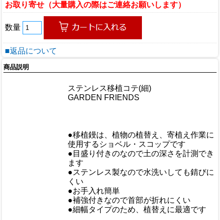
お取り寄せ（大量購入の際はご連絡お願いします）
数量
■返品について
商品説明
商品情報
商品名
ステンレス移植コテ(細)
メーカー
GARDEN FRIENDS
規格/品番
サイズ
重量/容量
●移植鏝は、植物の植替え、寄植え作業に
使用するショベル・スコップです
●目盛り付きのなので土の深さを計測でき
ます
おすすめ
●ステンレス製なので水洗いしても錆びに
くい
●お手入れ簡単
●補強付きなので首部が折れにくい
●細幅タイプのため、植替えに最適です
仕様