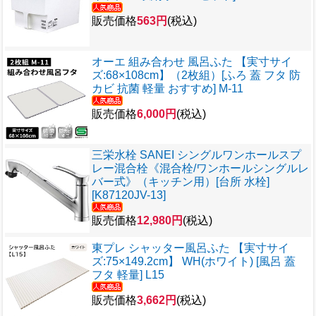
販売価格
563円
(税込)
オーエ 組み合わせ 風呂ふた 【実寸サイ
ズ:68×108cm】（2枚組）[ふろ 蓋 フタ 防
カビ 抗菌 軽量 おすすめ] M-11
販売価格
6,000円
(税込)
三栄水栓 SANEI シングルワンホールスプ
レー混合栓《混合栓/ワンホールシングルレ
バー式》（キッチン用）[台所 水栓]
[K87120JV-13]
販売価格
12,980円
(税込)
東プレ シャッター風呂ふた 【実寸サイ
ズ:75×149.2cm】 WH(ホワイト) [風呂 蓋
フタ 軽量] L15
販売価格
3,662円
(税込)