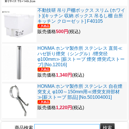
不動技研 吊り戸棚ボックス スリム (ホワイ
ト)[キッチン 収納 ボックス 吊るし棚 台所
キッチン クローゼット] F40105
販売価格
500円
(税込)
HONMA ホンマ製作所 ステンレス 直筒≪
ハゼ折り煙突（シングル）/煙突径
φ100mm≫ [薪ストーブ 煙突 煙突式ストー
ブ] [No.12016]
販売価格
1,340円
(税込)
HONMA ホンマ製作所 ステンレス 自在煙
突支え φ100～150mm用≪煙突支持部材
≫[薪ストーブ 部品] [No.501004001]
販売価格
1,220円
(税込)
商品検索