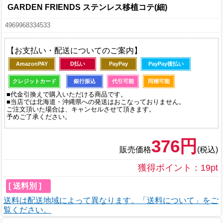
GARDEN FRIENDS ステンレス移植コテ(細)
4969968334533
【お支払い・配送についてのご案内】
AmazonPAY
D払い
PayPay
PayPay後払い
クレジットカード
銀行振込
代引可能
同梱可能
■代金引換えで購入いただける商品です。
■当店では北海道・沖縄県への発送はおこなっておりません。
ご注文頂いた場合は、キャンセルさせて頂きます。
予めご了承ください。
376円
販売価格
(税込)
獲得ポイント：19pt
[ 送料別 ]
送料は配送地域によって異なります。「送料について」をご
覧ください。