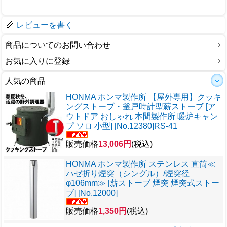
梱包サイズ
レビューを書く
商品についてのお問い合わせ
お気に入りに登録
人気の商品
HONMA ホンマ製作所 【屋外専用】クッキ
ングストーブ・釜戸時計型薪ストーブ [ア
ウトドア おしゃれ 本間製作所 暖炉キャン
プ ソロ 小型] [No.12380]RS-41
販売価格
13,006円
(税込)
HONMA ホンマ製作所 ステンレス 直筒≪
ハゼ折り煙突（シングル）/煙突径
φ106mm≫ [薪ストーブ 煙突 煙突式ストー
ブ] [No.12000]
販売価格
1,350円
(税込)