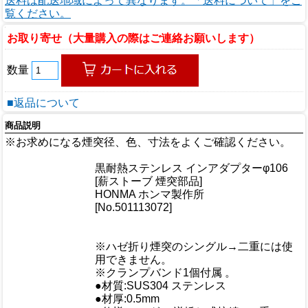
送料は配送地域によって異なります。「送料について」をご
覧ください。
お取り寄せ（大量購入の際はご連絡お願いします）
数量
■返品について
商品説明
※お求めになる煙突径、色、寸法をよくご確認ください。
商品情報
黒耐熱ステンレス インアダプターφ106
商品名
[薪ストーブ 煙突部品]
メーカー
HONMA ホンマ製作所
規格/品番
[No.501113072]
サイズ
重量/容量
※ハゼ折り煙突のシングル→二重には使
おすすめ
用できません。
※クランプバンド1個付属 。
●材質:SUS304 ステンレス
●材厚:0.5mm