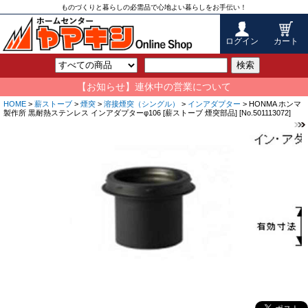
ものづくりと暮らしの必需品で心地よい暮らしをお手伝い！
ログイン
カート
検索
【お知らせ】連休中の営業について
HOME
>
薪ストーブ
>
煙突
>
溶接煙突（シングル）
>
インアダプター
> HONMA ホンマ
製作所 黒耐熱ステンレス インアダプターφ106 [薪ストーブ 煙突部品] [No.501113072]