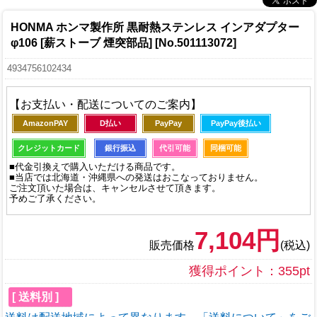
HONMA ホンマ製作所 黒耐熱ステンレス インアダプター
φ106 [薪ストーブ 煙突部品] [No.501113072]
4934756102434
【お支払い・配送についてのご案内】
AmazonPAY
D払い
PayPay
PayPay後払い
クレジットカード
銀行振込
代引可能
同梱可能
■代金引換えで購入いただける商品です。
■当店では北海道・沖縄県への発送はおこなっておりません。
ご注文頂いた場合は、キャンセルさせて頂きます。
予めご了承ください。
7,104円
販売価格
(税込)
獲得ポイント：355pt
[ 送料別 ]