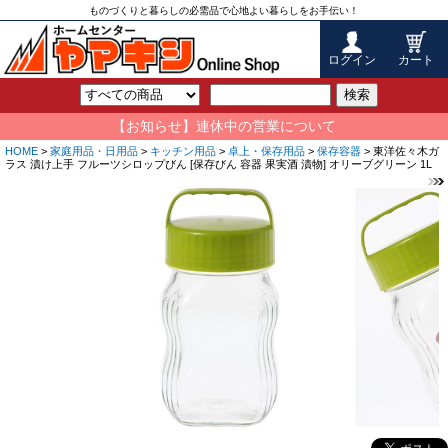
ものづくりと暮らしの必需品で心地よい暮らしをお手伝い！
ログイン
カート
検索
【お知らせ】連休中の営業について
HOME
>
家庭用品・日用品
>
キッチン用品
>
卓上・保存用品
>
保存容器
> 東洋佐々木ガ
ラス 漬け上手 フルーツシロップびん [保存びん 容器 果実酒 漬物] オリーブグリーン 1L