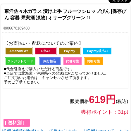
東洋佐々木ガラス 漬け上手 フルーツシロップびん [保存び
ん 容器 果実酒 漬物] オリーブグリーン 1L
4906678189480
【お支払い・配送についてのご案内】
AmazonPAY
D払い
PayPay
PayPay後払い
クレジットカード
銀行振込
代引可能
同梱可能
■代金引換えで購入いただける商品です。
■当店では北海道・沖縄県への発送はおこなっておりません。
ご注文頂いた場合は、キャンセルさせて頂きます。
予めご了承ください。
619円
販売価格
(税込)
獲得ポイント：31pt
[ 送料別 ]