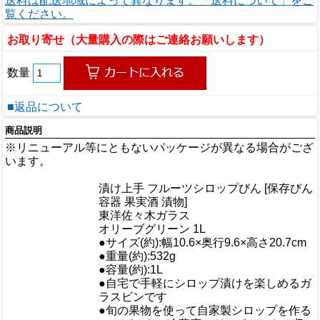
送料は配送地域によって異なります。「送料について」をご
覧ください。
お取り寄せ（大量購入の際はご連絡お願いします）
数量
■返品について
商品説明
※リニューアル等にともないパッケージが異なる場合がござ
います。
商品情報
漬け上手 フルーツシロップびん [保存びん
商品名
容器 果実酒 漬物]
メーカー
東洋佐々木ガラス
規格/品番
オリーブグリーン 1L
サイズ
●サイズ(約):幅10.6×奥行9.6×高さ20.7cm
●重量(約):532g
重量/容量
●容量(約):1L
●自宅で手軽にシロップ漬けを楽しめるガ
ラスビンです
●旬の果物を使って自家製シロップを作る
おすすめ