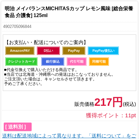
明治 メイバランスMICHITASカップ レモン風味 [総合栄養
食品 介護食] 125ml
4902705096844
【お支払い・配送についてのご案内】
AmazonPAY
D払い
PayPay
PayPay後払い
クレジットカード
銀行振込
代引可能
同梱可能
■代金引換えで購入いただける商品です。
■当店では北海道・沖縄県への発送はおこなっておりません。
ご注文頂いた場合は、キャンセルさせて頂きます。
予めご了承ください。
217円
販売価格
(税込)
獲得ポイント：11pt
[ 送料別 ]
送料は配送地域によって異なります。「送料について」をご