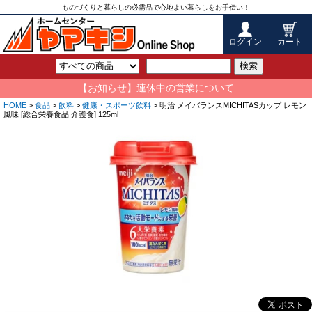
ものづくりと暮らしの必需品で心地よい暮らしをお手伝い！
ログイン
カート
検索
【お知らせ】連休中の営業について
HOME
>
食品
>
飲料
>
健康・スポーツ飲料
> 明治 メイバランスMICHITASカップ レモン
風味 [総合栄養食品 介護食] 125ml