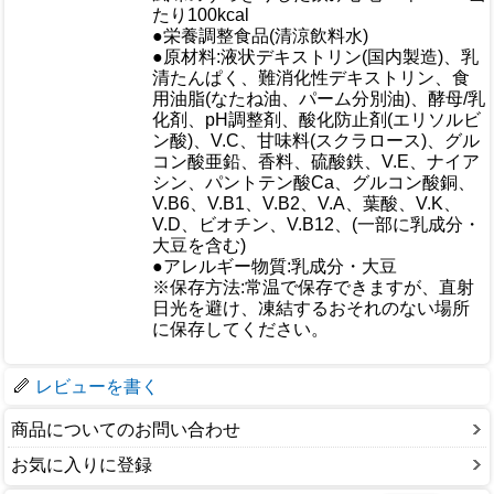
たり100kcal
●栄養調整食品(清涼飲料水)
●原材料:液状デキストリン(国内製造)、乳
清たんぱく、難消化性デキストリン、食
用油脂(なたね油、パーム分別油)、酵母/乳
化剤、pH調整剤、酸化防止剤(エリソルビ
ン酸)、V.C、甘味料(スクラロース)、グル
コン酸亜鉛、香料、硫酸鉄、V.E、ナイア
仕様
シン、パントテン酸Ca、グルコン酸銅、
V.B6、V.B1、V.B2、V.A、葉酸、V.K、
V.D、ビオチン、V.B12、(一部に乳成分・
大豆を含む)
●アレルギー物質:乳成分・大豆
※保存方法:常温で保存できますが、直射
日光を避け、凍結するおそれのない場所
に保存してください。
梱包サイズ
レビューを書く
商品についてのお問い合わせ
お気に入りに登録