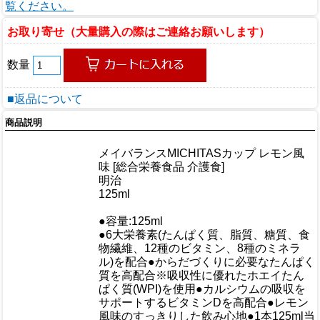
覧ください。
お取り寄せ（大量購入の際はご連絡お願いします）
数量
■返品について
商品説明
商品情報
メイバランスMICHITASカップ レモン風
商品名
味 [総合栄養食品 介護食]
メーカー
明治
規格/品番
125ml
サイズ
重量/容量
●容量:125ml
●6大栄養素(たんぱく質、脂質、糖質、食
物繊維、12種のビタミン、8種のミネラ
ル)を配合●からだづくりに必要なたんぱく
質を高配合※吸収性に優れたホエイたん
おすすめ
ぱく質(WPI)を使用●カルシウムの吸収を
サポートするビタミンDを高配合●レモン
風味のすっきりした飲み心地●1本125ml当