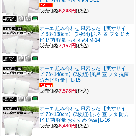
販売価格
6,248円
(税込)
オーエ 組み合わせ 風呂ふた 【実寸サイ
ズ:68×138cm】 (2枚組) [ふろ 蓋 フタ 防カ
ビ 抗菌 軽量 おすすめ] M-14
販売価格
7,157円
(税込)
オーエ 組み合わせ 風呂ふた 【実寸サイ
ズ:73×148cm】(2枚組) [風呂 蓋 フタ 抗菌
防カビ 軽量］ L-15
販売価格
7,578円
(税込)
オーエ 組み合わせ 風呂ふた 【実寸サイ
ズ:73×158cm】(2枚組) [ふろ 蓋 フタ 防カ
ビ 抗菌 軽量 おすすめ 保温] L-16
販売価格
8,480円
(税込)