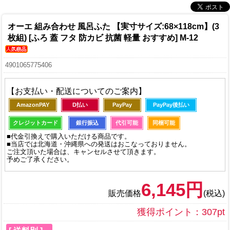
オーエ 組み合わせ 風呂ふた 【実寸サイズ:68×118cm】(3
枚組) [ふろ 蓋 フタ 防カビ 抗菌 軽量 おすすめ] M-12
4901065775406
【お支払い・配送についてのご案内】
AmazonPAY
D払い
PayPay
PayPay後払い
クレジットカード
銀行振込
代引可能
同梱可能
■代金引換えで購入いただける商品です。
■当店では北海道・沖縄県への発送はおこなっておりません。
ご注文頂いた場合は、キャンセルさせて頂きます。
予めご了承ください。
6,145円
販売価格
(税込)
獲得ポイント：307pt