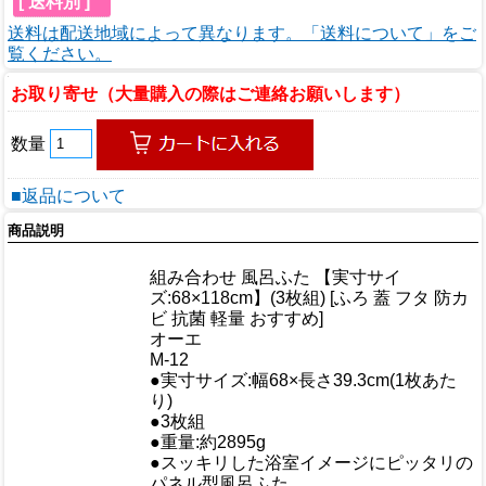
[ 送料別 ]
送料は配送地域によって異なります。「送料について」をご
覧ください。
お取り寄せ（大量購入の際はご連絡お願いします）
数量
■返品について
商品説明
商品情報
組み合わせ 風呂ふた 【実寸サイ
商品名
ズ:68×118cm】(3枚組) [ふろ 蓋 フタ 防カ
ビ 抗菌 軽量 おすすめ]
メーカー
オーエ
規格/品番
M-12
●実寸サイズ:幅68×長さ39.3cm(1枚あた
サイズ
り)
●3枚組
重量/容量
●重量:約2895g
●スッキリした浴室イメージにピッタリの
パネル型風呂ふた