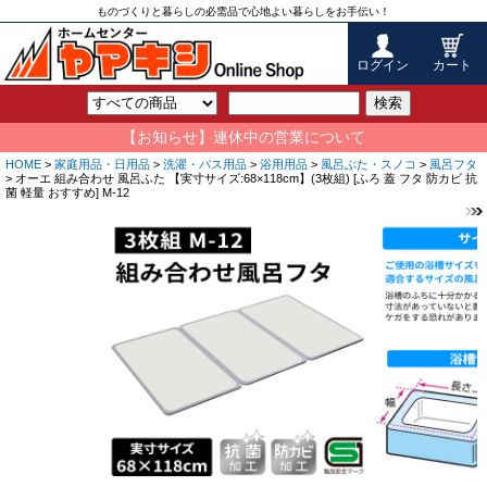
ものづくりと暮らしの必需品で心地よい暮らしをお手伝い！
ログイン
カート
検索
【お知らせ】連休中の営業について
HOME
>
家庭用品・日用品
>
洗濯・バス用品
>
浴用用品
>
風呂ぶた・スノコ
>
風呂フタ
> オーエ 組み合わせ 風呂ふた 【実寸サイズ:68×118cm】(3枚組) [ふろ 蓋 フタ 防カビ 抗
菌 軽量 おすすめ] M-12