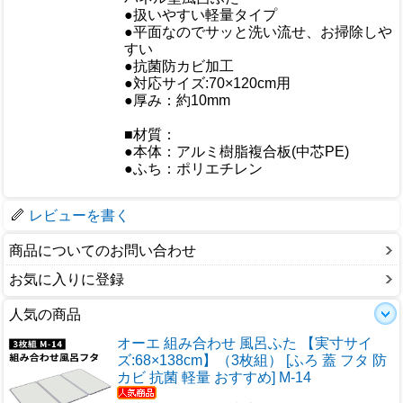
●扱いやすい軽量タイプ
おすすめ
●平面なのでサッと洗い流せ、お掃除しや
すい
●抗菌防カビ加工
●対応サイズ:70×120cm用
●厚み：約10mm
仕様
■材質：
●本体：アルミ樹脂複合板(中芯PE)
●ふち：ポリエチレン
梱包サイズ
レビューを書く
商品についてのお問い合わせ
お気に入りに登録
人気の商品
オーエ 組み合わせ 風呂ふた 【実寸サイ
ズ:68×138cm】（3枚組） [ふろ 蓋 フタ 防
カビ 抗菌 軽量 おすすめ] M-14