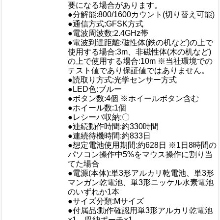
要になる場合があります。
●分解能:800/1600カウント(切り替え可能)
●通信方式:GFSK方式
●電波周波数:2.4GHz帯
●電波到達距離:磁性体(鉄の机など)の上で
使用する場合:3m、非磁性体(木の机など)
の上で使用する場合:10m ※当社環境での
テスト値であり保証値ではありません。
●読取り方式:光学センサー方式
仕様
●LED色:ブルー
●ボタン数:4個 ※ホイールボタン含む
●ホイール数:1個
●レシーバ収納:〇
●連続動作時間:約330時間
●連続待機時間:約833日
●想定電池使用期間:約628日 ※1日8時間の
パソコン操作中5%をマウス操作に割り当
てた場合
●電源(本体):単3形アルカリ乾電池、単3形
マンガン乾電池、単3形ニッケル水素電池
のいずれか1本
●サイズ分類:Mサイズ
●付属品:動作確認用単3形アルカリ乾電池
×1、収納ポーチ×1