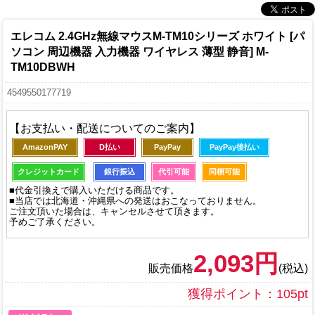
エレコム 2.4GHz無線マウスM-TM10シリーズ ホワイト [パ
ソコン 周辺機器 入力機器 ワイヤレス 薄型 静音] M-
TM10DBWH
4549550177719
【お支払い・配送についてのご案内】
AmazonPAY
D払い
PayPay
PayPay後払い
クレジットカード
銀行振込
代引可能
同梱可能
■代金引換えで購入いただける商品です。
■当店では北海道・沖縄県への発送はおこなっておりません。
ご注文頂いた場合は、キャンセルさせて頂きます。
予めご了承ください。
2,093円
販売価格
(税込)
獲得ポイント：105pt