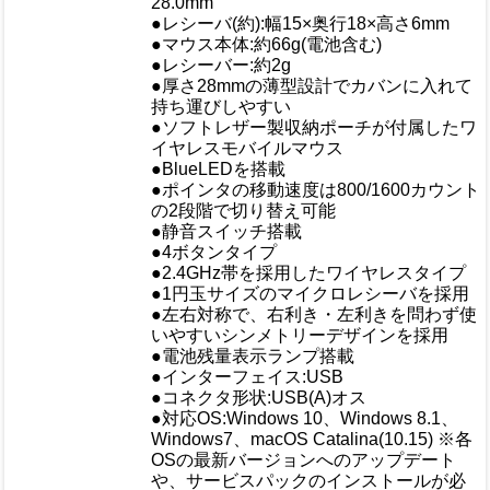
サイズ
28.0mm
●レシーバ(約):幅15×奥行18×高さ6mm
●マウス本体:約66g(電池含む)
重量/容量
●レシーバー:約2g
●厚さ28mmの薄型設計でカバンに入れて
持ち運びしやすい
●ソフトレザー製収納ポーチが付属したワ
イヤレスモバイルマウス
●BlueLEDを搭載
●ポインタの移動速度は800/1600カウント
の2段階で切り替え可能
おすすめ
●静音スイッチ搭載
●4ボタンタイプ
●2.4GHz帯を採用したワイヤレスタイプ
●1円玉サイズのマイクロレシーバを採用
●左右対称で、右利き・左利きを問わず使
いやすいシンメトリーデザインを採用
●電池残量表示ランプ搭載
●インターフェイス:USB
●コネクタ形状:USB(A)オス
●対応OS:Windows 10、Windows 8.1、
Windows7、macOS Catalina(10.15) ※各
OSの最新バージョンへのアップデート
や、サービスパックのインストールが必