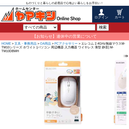
ものづくりと暮らしの必需品で心地よい暮らしをお手伝い！
ログイン
カート
検索
【お知らせ】連休中の営業について
HOME
>
文具・事務用品
>
OA用品
>
PCアクセサリー
> エレコム 2.4GHz無線マウスM-
TM10シリーズ ホワイト [パソコン 周辺機器 入力機器 ワイヤレス 薄型 静音] M-
TM10DBWH