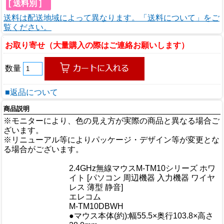
[ 送料別 ]
送料は配送地域によって異なります。「送料について」をご
覧ください。
お取り寄せ（大量購入の際はご連絡お願いします）
数量
■返品について
商品説明
※モニターにより、色の見え方が実際の商品と異なる場合ご
ざいます。
※リニューアル等によりパッケージ・デザイン等が変更とな
る場合がございます。
商品情報
2.4GHz無線マウスM-TM10シリーズ ホワ
商品名
イト [パソコン 周辺機器 入力機器 ワイヤ
レス 薄型 静音]
メーカー
エレコム
規格/品番
M-TM10DBWH
●マウス本体(約):幅55.5×奥行103.8×高さ