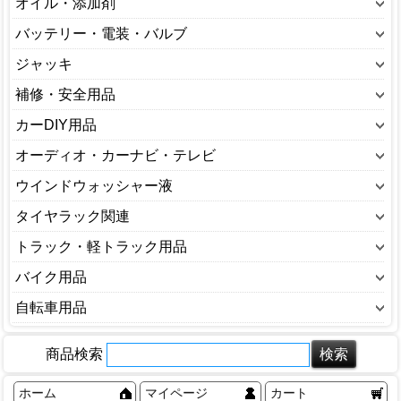
カーシャンプー
オイル・添加剤
その他
クリーナー(ガラス用)
オイル
バッテリー・電装・バルブ
解氷用品
クリーナー(タイヤ用)
オイルエレメント
インバーター・コンバーター
ジャッキ
携帯電話用品
クリーナー(外装用)
オイルジョッキー
バッテリー用品
～１トンジャッキ
補修・安全用品
消臭剤(カー用品)
クリーナー(内装用)
オイル添加剤
ブースターケーブル
～４トンジャッキ
芳香剤(カー用品)
カースプレー
カーDIY用品
コーティング
ガソリン携行缶
マーカーランプ
１トン～2トンジャッキ
キズペン
その他
エーモン
オーディオ・カーナビ・テレビ
クーラント
電球・バルブ
２トン～３トンジャッキ
ソフト99
ワックス
水抜き剤
カーナビ・テレビ
ウインドウォッシャー液
電装用品
３トン～４トンジャッキ
タッチペン
洗車用品
ドライブレコーダー
ウインドウォッシャー液
タイヤラック関連
ウインチ
ホルツ
タイヤラック関連
トラック・軽トラック用品
トラック・軽トラック用品
バイク用品
ウェア
自転車用品
オイル関連
自転車本体
商品検索
その他
スタンド
ヘルメット（バイク）
タイヤ
ホーム
マイページ
カート