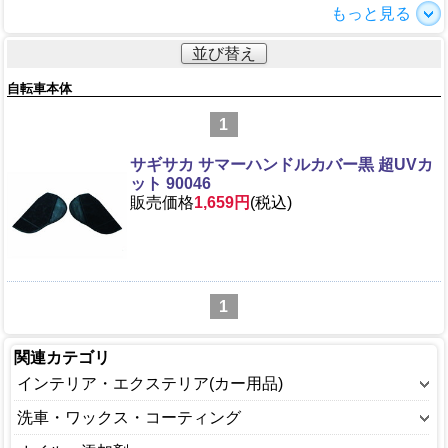
もっと見る
並び替え
自転車本体
1
サギサカ サマーハンドルカバー黒 超UVカ
ット 90046
販売価格
1,659円
(税込)
1
関連カテゴリ
インテリア・エクステリア(カー用品)
インテリア(内装)
洗車・ワックス・コーティング
エクステリア(外装)