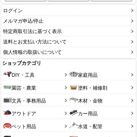
ボディカバー・ハンドルカバー
チューブ
車体カバー
ログイン
パンク修理
電装関連
ヘルメット
メルマガ申込/停止
補修用品
空気入れ
特定商取引法に基づく表示
鍵
送料とお支払い方法について
個人情報の取扱いについて
ショップカテゴリ
DIY・工具
家庭用品
園芸・農業
塗料・補修剤
文具・事務用品
木材・金物
アウトドア
カー用品
ペット用品
水道・配管