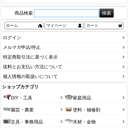
梯子・脚立
収納庫
屋根瓦
コンクリート
縁台
物干し台
物置
商品検索
モルタル・セメント
焼却炉・ゴミステーション
網戸
人工芝
ホーム
マイページ
カート
池
ログイン
庭石・置物
メルマガ申込/停止
流し台
特定商取引法に基づく表示
送料とお支払い方法について
個人情報の取扱いについて
ショップカテゴリ
DIY・工具
家庭用品
園芸・農業
塗料・補修剤
文具・事務用品
木材・金物