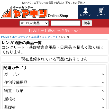
ものづくりと暮らしの必需品で心地よい暮らしをお手伝い！
ログイン
カート
検索
【お知らせ】連休中の営業について
HOME
>
エクステリア
>
基礎材
>
コンクリート
> レンガ
レンガ 通販の商品一覧
コンクリート・基礎材家庭用品・日用品 も幅広く取り揃え
ております。
現在登録されている商品はありません
関連カテゴリ
ガーデン
ウッドデッキ
住宅設備用品
ガーデンテント
グレーチング
物置・収納
ガーデンライト
よしず・竹す
RVBOX
屋根材
フェンス
段差プレート
サイクルハウス
ビニール波板
基礎材
ベンチ・テーブル