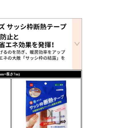
m×長さ7m)