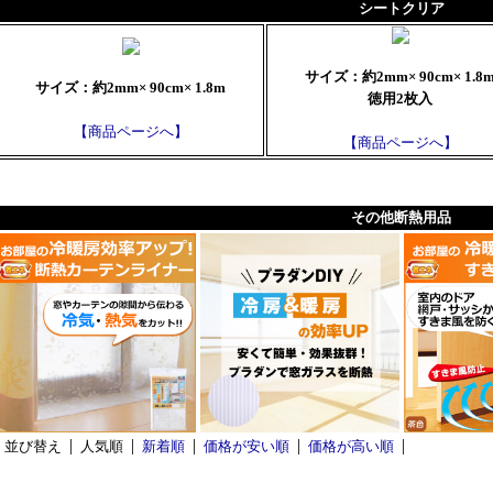
シートクリア
サイズ：約2mm× 90cm× 1.8
サイズ：約2mm× 90cm× 1.8m
徳用2枚入
【商品ページへ】
【商品ページへ】
その他断熱用品
並び替え
人気順
新着順
価格が安い順
価格が高い順