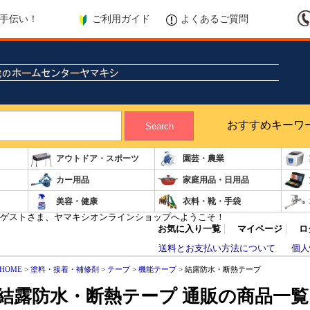
ご利用ガイド
よくあるご質問
手伝い！
おすすめキーワ
Search
アウトドア・スポーツ
園芸・農業
カー用品
家庭用品・日用品
美容・健康
衣料・靴・手袋
ゲストさま、ヤマキシオンラインショップへようこそ！
お気に入り一覧
マイページ
ロ
送料とお支払い方法について
個人
HOME
>
塗料・接着・補修剤
>
テープ
>
機能テープ
> 結露防水・断熱テープ
結露防水・断熱テープ 通販の商品一覧