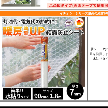
イチオシ・シリーズ最高の結露抑
3層シート約
果を発揮し
水貼りタ