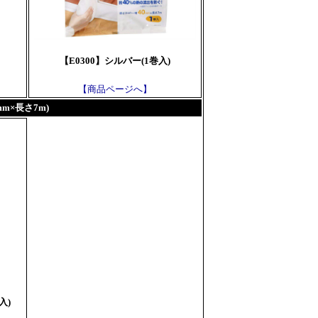
【E0300】シルバー(1巻入)
【商品ページへ】
m×長さ7m)
入)