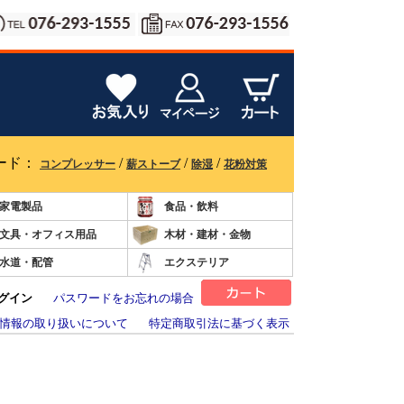
ード：
/
/
/
コンプレッサー
薪ストーブ
除湿
花粉対策
家電製品
食品・飲料
文具・オフィス用品
木材・建材・金物
水道・配管
エクステリア
グイン
パスワードをお忘れの場合
情報の取り扱いについて
特定商取引法に基づく表示