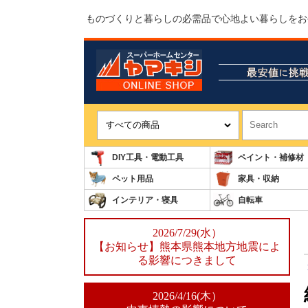
ものづくりと暮らしの必需品で心地よい暮らしをお
DIY工具・電動工具
ペイント・補修材
ペット用品
家具・収納
インテリア・寝具
自転車
2026/7/29(水）
【お知らせ】熊本県熊本地方地震によ
る影響につきまして
2026/4/16(木）