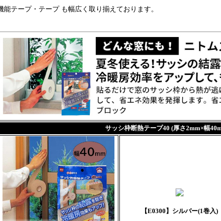
機能テープ・テープ も幅広く取り揃えております。
サッシ枠断熱テープ40 (厚さ2mm×幅40m
【E0300】シルバー(1巻入)