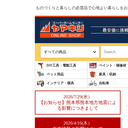
ものづくりと暮らしの必需品で心地よい暮らしをお
DIY工具・電動工具
ペイント・補修材
ペット用品
家具・収納
インテリア・寝具
自転車
2026/7/29(水）
【お知らせ】熊本県熊本地方地震によ
る影響につきまして
2026/4/16(木）