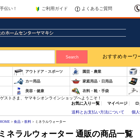
ご利用ガイド
よくあるご質問
手伝い！
おすすめキーワ
Search
アウトドア・スポーツ
園芸・農業
カー用品
家庭用品・日用品
美容・健康
衣料・靴・手袋
ゲストさま、ヤマキシオンラインショップへようこそ！
お気に入り一覧
マイページ
ロ
送料とお支払い方法について
個人
HOME
>
食品
>
飲料
> ミネラルウォーター
ミネラルウォーター 通販の商品一覧