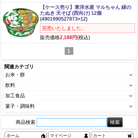
【ケース売り】東洋水産 マルちゃん 緑の
たぬき 天そば (西向け) 12個
(4901990527873×12)
完売いたしました。
販売価格
2,188円
(税込)
1
関連カテゴリ
お米・餅
白米
飲料
玄米
お茶・ドリンク
加工食品
餅
ソフトドリンク
カップ麺
菓子・調味料
もち米
ミネラルウォーター
缶詰
菓子
鏡餅
野菜・果汁
商品検索
乾麺
穀物
海苔
調味料
ホーム
マイページ
カート