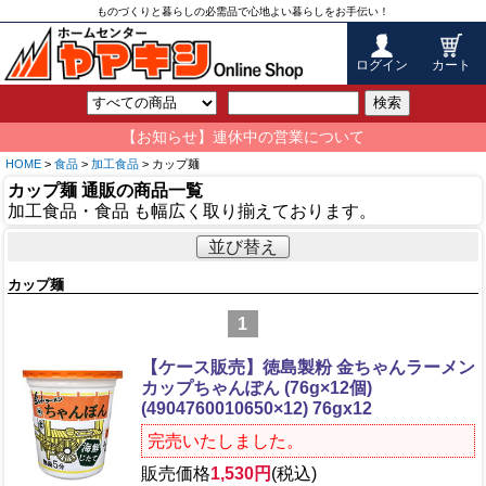
ものづくりと暮らしの必需品で心地よい暮らしをお手伝い！
ログイン
カート
検索
【お知らせ】連休中の営業について
HOME
>
食品
>
加工食品
> カップ麺
カップ麺 通販の商品一覧
加工食品・食品 も幅広く取り揃えております。
並び替え
カップ麺
1
【ケース販売】徳島製粉 金ちゃんラーメン
カップちゃんぽん (76g×12個)
(4904760010650×12) 76gx12
完売いたしました。
販売価格
1,530円
(税込)