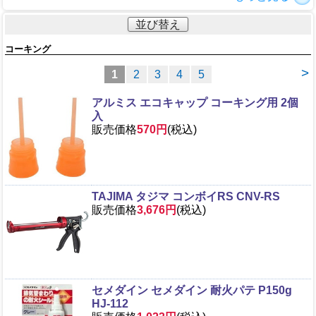
並び替え
コーキング
>
1
2
3
4
5
アルミス エコキャップ コーキング用 2個
入
販売価格
570円
(税込)
TAJIMA タジマ コンボイRS CNV-RS
販売価格
3,676円
(税込)
セメダイン セメダイン 耐火パテ P150g
HJ-112