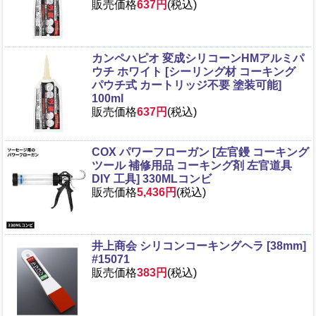
販売価格
637円
(税込)
カンペハピオ 変成シリコーンHMアルミパ
ウチ ホワイト [シーリング材 コーキング
パウチ式 カートリッジ不要 塗装可能]
100ml
販売価格
637円
(税込)
COX パワーフローガン [左官鏝 コーキング
ツール 補修用品 コーキング剤 左官道具
DIY 工具] 330MLコンビ
販売価格
5,436円
(税込)
井上商会 シリコンコーキングヘラ [38mm]
#15071
販売価格
383円
(税込)