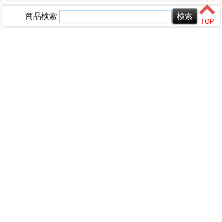
スプレーのり
補修材-床・壁補用
FRP用品
コーキング用品
との粉・弁柄
すきまテープ
ブラシ・真鍮
ネジ用接着剤
補修材-畳用
商品検索
バックアップ材
ステンレステープ
ポリビン
ホットボンド
補修材-造形用
ホーム
マイページ
カート
テープ用品
マスカー
液体ゴム
補修材-多用途
マスキングテープ
角缶・丸缶
塩ビパイプ用接着剤
補修材-網戸補修用
ログイン
配管補修用テープ
その他
工作用接着剤
補修材-木工用
メルマガ申込/停止
包装用テープ
木工用接着剤
補修材-目地補修用
特定商取引法に基づく表示
養生テープ
補修材-和室用
その他
送料とお支払い方法について
補修用パテ-金属用
個人情報の取扱いについて
補修用パテ-配管・水まわり用
その他
ショップカテゴリ
DIY・工具
家庭用品
園芸・農業
塗料・補修剤
文具・事務用品
木材・金物