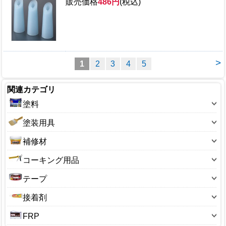
販売価格
486円
(税込)
>
1
2
3
4
5
関連カテゴリ
塗料
塗料-色別
塗装用具
塗装-機能別
刷毛・ハケ
補修材
塗料-タイプ別
筆
ペイントマーカー
コーキング用品
塗料-メーカー別
ローラー刷毛
補修材-クロス用
コーキング（チューブ）
塗料-種類別(水性・油性)
テープ
バケット
補修材-コンクリート用
コーキングガン
塗料-対象別
機能テープ
コテバケ
接着剤
補修材-ひび割れ用
コーキング剤(カートリッジ)
ニス
両面・ビニールテープ
スクレーパー
コンクリート用接着剤
補修材-フローリング用
FRP
コーキングヘラ
うすめ液・シンナー
アルミテープ
ハケ洗い液