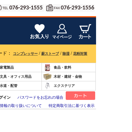
ード：
/
/
/
コンプレッサー
薪ストーブ
除湿
花粉対策
家電製品
食品・飲料
文具・オフィス用品
木材・建材・金物
水道・配管
エクステリア
グイン
パスワードをお忘れの場合
情報の取り扱いについて
特定商取引法に基づく表示