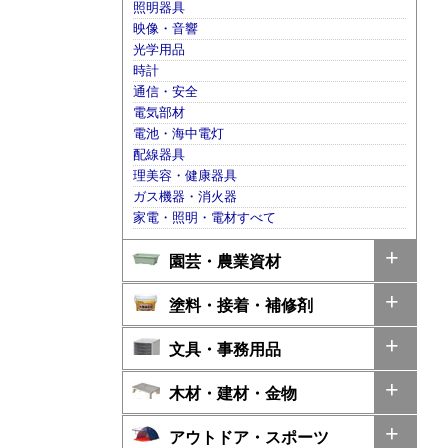
照明器具
映像・音響
光学用品
時計
通信・安全
電気部材
電池・海中電灯
配線器具
理美容・健康器具
ガス機器・消火器
家電・照明・電材すべて
園芸・農業資材
塗料・接着・補修剤
文具・事務用品
木材・建材・金物
アウトドア・スポーツ