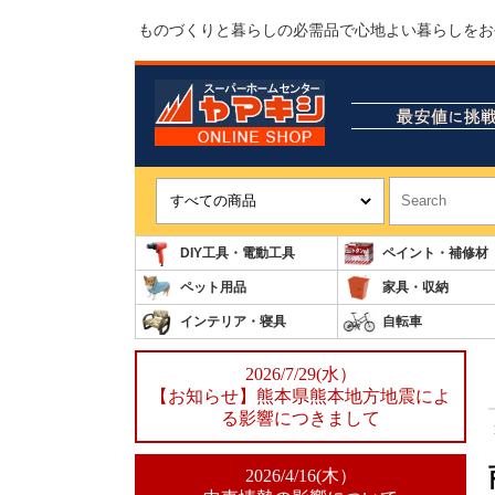
ものづくりと暮らしの必需品で心地よい暮らしをお
DIY工具・電動工具
ペイント・補修材
ペット用品
家具・収納
インテリア・寝具
自転車
2026/7/29(水）
【お知らせ】熊本県熊本地方地震によ
る影響につきまして
2026/4/16(木）