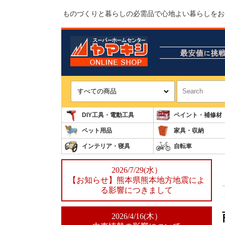
ものづくりと暮らしの必需品で心地よい暮らしをお
DIY工具・電動工具
ペイント・補修材
ペット用品
家具・収納
インテリア・寝具
自転車
2026/7/29(水）
【お知らせ】熊本県熊本地方地震によ
る影響につきまして
2026/4/16(木）