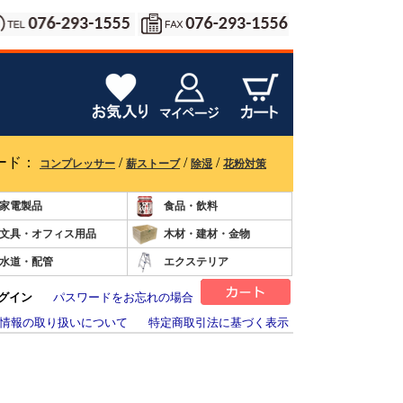
ード：
/
/
/
コンプレッサー
薪ストーブ
除湿
花粉対策
家電製品
食品・飲料
文具・オフィス用品
木材・建材・金物
水道・配管
エクステリア
グイン
パスワードをお忘れの場合
情報の取り扱いについて
特定商取引法に基づく表示