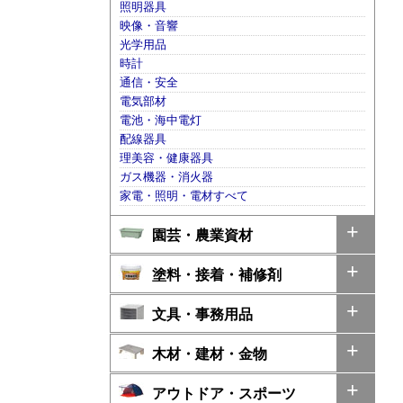
照明器具
映像・音響
光学用品
時計
通信・安全
電気部材
電池・海中電灯
配線器具
理美容・健康器具
ガス機器・消火器
家電・照明・電材すべて
園芸・農業資材
塗料・接着・補修剤
文具・事務用品
木材・建材・金物
アウトドア・スポーツ