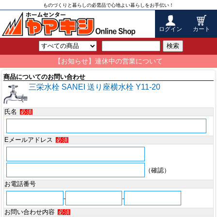
ものづくりと暮らしの必需品で心地よい暮らしをお手伝い！
ログイン
カート
検索
【お知らせ】連休中の営業について
商品についてのお問い合わせ
三栄水栓 SANEI 送り座横水栓 Y11-20
氏名
必須
Eメールアドレス
必須
（確認）
お電話番号
-
-
お問い合わせ内容
必須