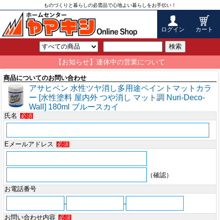
ものづくりと暮らしの必需品で心地よい暮らしをお手伝い！
ログイン
カート
検索
【お知らせ】連休中の営業について
商品についてのお問い合わせ
アサヒペン 水性ツヤ消し多用途ペイントマットカラ
ー [水性塗料 屋内外 つや消し マット調 Nuri-Deco-
Wall] 180ml ブルースカイ
氏名
必須
Eメールアドレス
必須
（確認）
お電話番号
-
-
お問い合わせ内容
必須