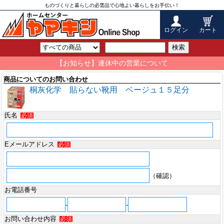
ものづくりと暮らしの必需品で心地よい暮らしをお手伝い！
ログイン
カート
検索
【お知らせ】連休中の営業について
商品についてのお問い合わせ
桐灰化学 貼らない靴用 ベージュ１５足分
氏名
必須
Eメールアドレス
必須
（確認）
お電話番号
-
-
お問い合わせ内容
必須