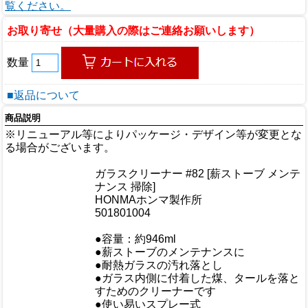
覧ください。
お取り寄せ（大量購入の際はご連絡お願いします）
数量
■返品について
商品説明
※リニューアル等によりパッケージ・デザイン等が変更とな
る場合がございます。
商品情報
ガラスクリーナー #82 [薪ストーブ メンテ
商品名
ナンス 掃除]
メーカー
HONMAホンマ製作所
規格/品番
501801004
サイズ
重量/容量
●容量：約946ml
●薪ストーブのメンテナンスに
●耐熱ガラスの汚れ落とし
●ガラス内側に付着した煤、タールを落と
すためのクリーナーです
●使い易いスプレー式