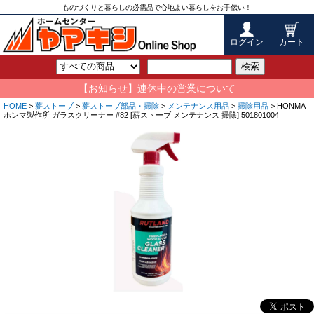
ものづくりと暮らしの必需品で心地よい暮らしをお手伝い！
ログイン
カート
検索
【お知らせ】連休中の営業について
HOME
>
薪ストーブ
>
薪ストーブ部品・掃除
>
メンテナンス用品
>
掃除用品
> HONMA
ホンマ製作所 ガラスクリーナー #82 [薪ストーブ メンテナンス 掃除] 501801004