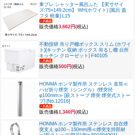
東プレ シャッター風呂ふた 【実寸サイ
ズ:75×149.2cm】 WH(ホワイト) [風呂 蓋
フタ 軽量] L15
販売価格
3,662円
(税込)
不動技研 吊り戸棚ボックス スリム (ホワイ
ト)[キッチン 収納 ボックス 吊るし棚 台所
キッチン クローゼット] F40105
販売価格
500円
(税込)
HONMA ホンマ製作所 ステンレス 直筒≪
ハゼ折り煙突（シングル）/煙突径
φ100mm≫ [薪ストーブ 煙突 煙突式ストー
ブ] [No.12016]
販売価格
1,340円
(税込)
HONMA ホンマ製作所 ステンレス 自在煙
突支え φ100～150mm用≪煙突支持部材