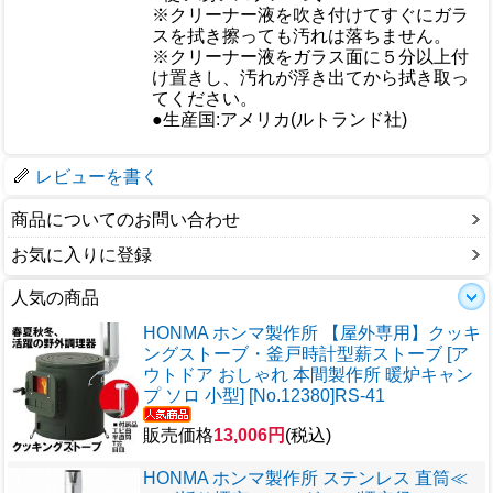
おすすめ
※クリーナー液を吹き付けてすぐにガラ
スを拭き擦っても汚れは落ちません。
※クリーナー液をガラス面に５分以上付
け置きし、汚れが浮き出てから拭き取っ
てください。
仕様
●生産国:アメリカ(ルトランド社)
梱包サイズ
レビューを書く
商品についてのお問い合わせ
お気に入りに登録
人気の商品
HONMA ホンマ製作所 【屋外専用】クッキ
ングストーブ・釜戸時計型薪ストーブ [ア
ウトドア おしゃれ 本間製作所 暖炉キャン
プ ソロ 小型] [No.12380]RS-41
販売価格
13,006円
(税込)
HONMA ホンマ製作所 ステンレス 直筒≪