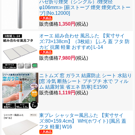
ハゼ折り煙突（シングル）/煙突径
φ106mm≫ [薪ストーブ 煙突 煙突式ストー
ブ] [No.12000]
販売価格
1,350円
(税込)
オーエ 組み合わせ 風呂ふた 【実寸サイ
ズ:73×138cm】（3枚組） [ふろ 蓋 フタ 防
カビ 抗菌 軽量 おすすめ] L-14
販売価格
7,980円
(税込)
ニトムズ 窓 ガラス 結露防止 シート 水貼り
[窓 冷気 断熱シート プチプチ 水で フィル
ム 結露対策 省エネ 防寒] E1590
販売価格
1,119円
(税込)
東プレ シャッター風呂ふた 【実寸サイ
ズ:80×159.4cm】 WH(ホワイト) [風呂 蓋
フタ 軽量] W16