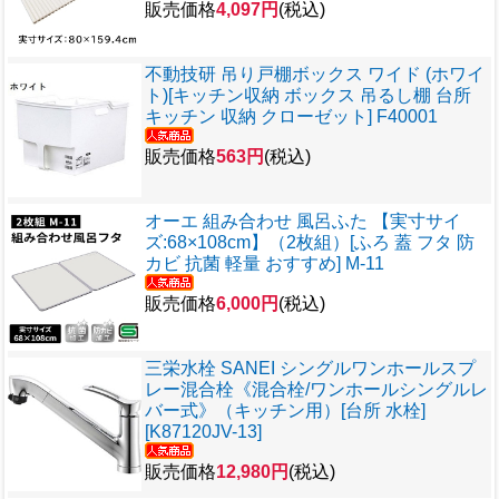
販売価格
4,097円
(税込)
不動技研 吊り戸棚ボックス ワイド (ホワイ
ト)[キッチン収納 ボックス 吊るし棚 台所
キッチン 収納 クローゼット] F40001
販売価格
563円
(税込)
オーエ 組み合わせ 風呂ふた 【実寸サイ
ズ:68×108cm】（2枚組）[ふろ 蓋 フタ 防
カビ 抗菌 軽量 おすすめ] M-11
販売価格
6,000円
(税込)
三栄水栓 SANEI シングルワンホールスプ
レー混合栓《混合栓/ワンホールシングルレ
バー式》（キッチン用）[台所 水栓]
[K87120JV-13]
販売価格
12,980円
(税込)