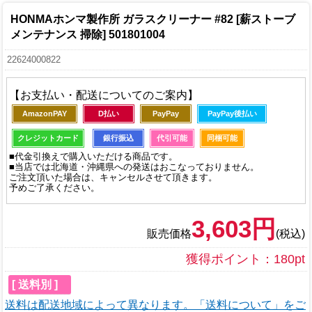
HONMAホンマ製作所 ガラスクリーナー #82 [薪ストーブ
メンテナンス 掃除] 501801004
22624000822
【お支払い・配送についてのご案内】
AmazonPAY
D払い
PayPay
PayPay後払い
クレジットカード
銀行振込
代引可能
同梱可能
■代金引換えで購入いただける商品です。
■当店では北海道・沖縄県への発送はおこなっておりません。
ご注文頂いた場合は、キャンセルさせて頂きます。
予めご了承ください。
3,603円
販売価格
(税込)
獲得ポイント：180pt
[ 送料別 ]
送料は配送地域によって異なります。「送料について」をご