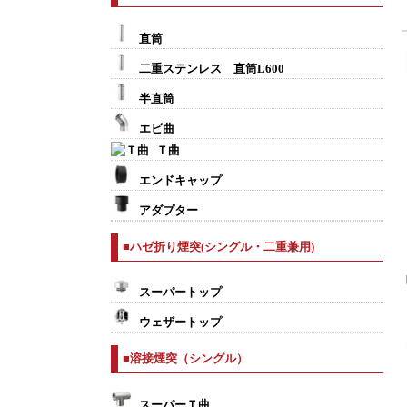
直筒
二重ステンレス 直筒L600
半直筒
エビ曲
Ｔ曲
エンドキャップ
アダプター
■ハゼ折り煙突(シングル・二重兼用)
スーパートップ
ウェザートップ
■溶接煙突（シングル）
スーパーＴ曲