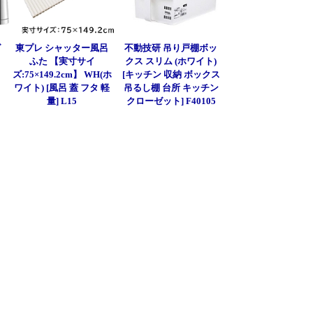
グ
東プレ シャッター風呂
不動技研 吊り戸棚ボッ
ふた 【実寸サイ
クス スリム (ホワイト)
ズ:75×149.2cm】 WH(ホ
[キッチン 収納 ボックス
ワイト) [風呂 蓋 フタ 軽
吊るし棚 台所 キッチン
量] L15
クローゼット] F40105
]