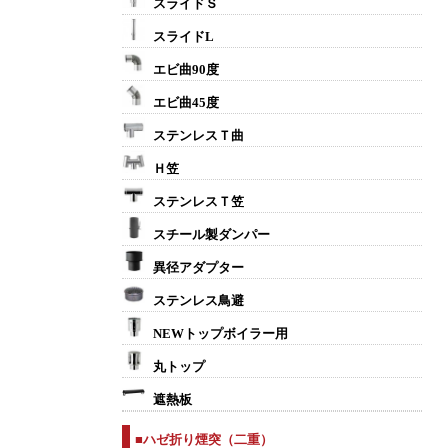
スライドＳ
スライドL
エビ曲90度
エビ曲45度
ステンレスＴ曲
Ｈ笠
ステンレスＴ笠
スチール製ダンパー
異径アダプター
ステンレス鳥避
NEWトップボイラー用
丸トップ
遮熱板
■ハゼ折り煙突（二重）