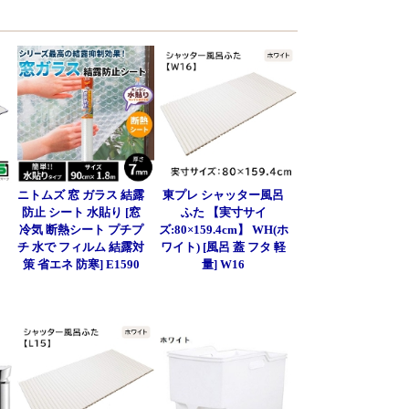
呂
ニトムズ 窓 ガラス 結露
東プレ シャッター風呂
防止 シート 水貼り [窓
ふた 【実寸サイ
冷気 断熱シート プチプ
ズ:80×159.4cm】 WH(ホ
チ 水で フィルム 結露対
ワイト) [風呂 蓋 フタ 軽
策 省エネ 防寒] E1590
量] W16