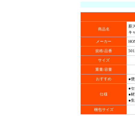
薪ス
商品名
キ
メーカー
HO
規格/品番
501
サイズ
重量/容量
おすすめ
●
●
仕様
●
●
梱包サイズ