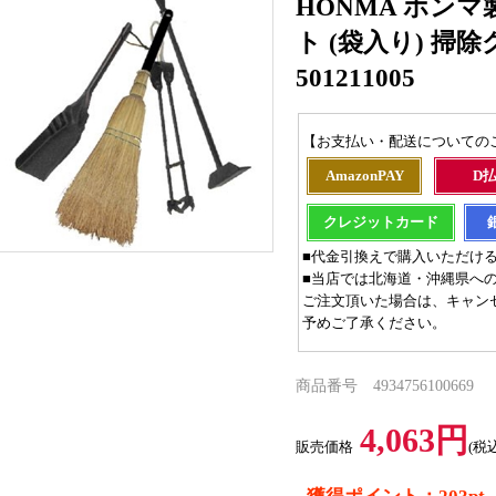
HONMA ホンマ
ト (袋入り) 掃
501211005
【お支払い・配送についての
AmazonPAY
D
クレジットカード
■代金引換えで購入いただけ
■当店では北海道・沖縄県へ
ご注文頂いた場合は、キャン
予めご了承ください。
商品番号 4934756100669
4,063円
販売価格
(税