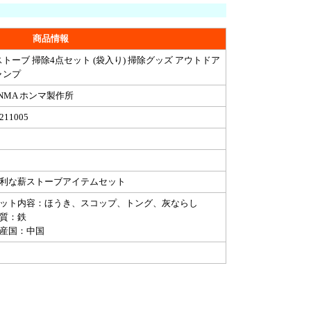
商品情報
トーブ 掃除4点セット (袋入り) 掃除グッズ アウトドア
ャンプ
NMA ホンマ製作所
211005
便利な薪ストーブアイテムセット
セット内容：ほうき、スコップ、トング、灰ならし
材質：鉄
生産国：中国