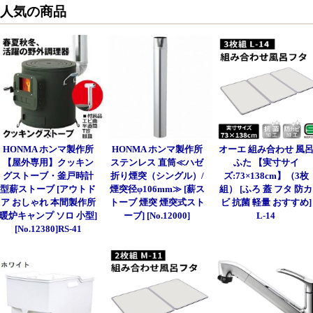
人気の商品
HONMA ホンマ製作所
HONMA ホンマ製作所
オーエ 組み合わせ 風
【屋外専用】クッキン
ステンレス 直筒≪ハゼ
ふた 【実寸サイ
グストーブ・釜戸時計
折り煙突（シングル）/
ズ:73×138cm】（3枚
型薪ストーブ [アウトド
煙突径φ106mm≫ [薪ス
組） [ふろ 蓋 フタ 防カ
ア おしゃれ 本間製作所
トーブ 煙突 煙突式スト
ビ 抗菌 軽量 おすすめ]
暖炉キャンプ ソロ 小型]
ーブ] [No.12000]
L-14
[No.12380]RS-41