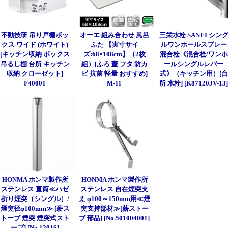
不動技研 吊り戸棚ボッ
オーエ 組み合わせ 風呂
三栄水栓 SANEI シン
クス ワイド (ホワイト)
ふた 【実寸サイ
ルワンホールスプレー
[キッチン収納 ボックス
ズ:68×108cm】（2枚
混合栓《混合栓/ワンホ
吊るし棚 台所 キッチン
組）[ふろ 蓋 フタ 防カ
ールシングルレバー
収納 クローゼット]
ビ 抗菌 軽量 おすすめ]
式》（キッチン用）[台
F40001
M-11
所 水栓] [K87120JV-13
HONMA ホンマ製作所
HONMA ホンマ製作所
ステンレス 直筒≪ハゼ
ステンレス 自在煙突支
折り煙突（シングル）/
え φ100～150mm用≪煙
煙突径φ100mm≫ [薪ス
突支持部材≫[薪ストー
トーブ 煙突 煙突式スト
ブ 部品] [No.501004001]