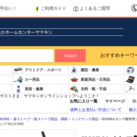
ご利用ガイド
よくあるご質問
手伝い！
おすすめキーワ
Search
アウトドア・スポーツ
園芸・農業
カー用品
家庭用品・日用品
美容・健康
衣料・靴・手袋
ゲストさま、ヤマキシオンラインショップへようこそ！
お気に入り一覧
マイページ
ロ
送料とお支払い方法について
個人
HOME
>
薪ストーブ
>
薪ストーブ部品・掃除
>
メンテナンス用品
> HONMA ホンマ製作所
ンプ 501211005