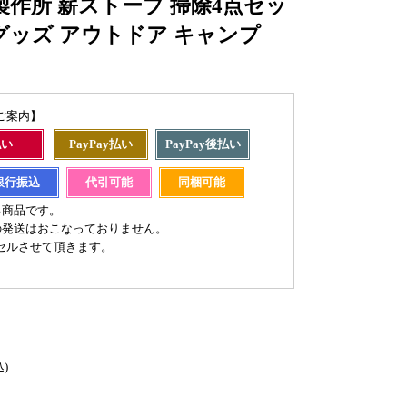
製作所 薪ストーブ 掃除4点セッ
除グッズ アウトドア キャンプ
ご案内】
払い
PayPay払い
PayPay後払い
銀行振込
代引可能
同梱可能
る商品です。
の発送はおこなっておりません。
セルさせて頂きます。
込)