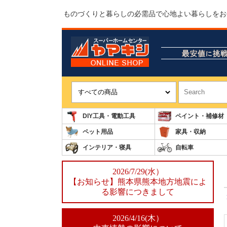
ものづくりと暮らしの必需品で心地よい暮らしをお
DIY工具・電動工具
ペイント・補修材
ペット用品
家具・収納
インテリア・寝具
自転車
2026/7/29(水）
【お知らせ】熊本県熊本地方地震によ
る影響につきまして
2026/4/16(木）