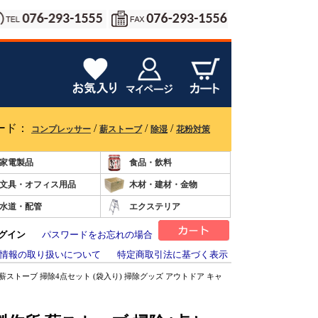
ード：
/
/
/
コンプレッサー
薪ストーブ
除湿
花粉対策
家電製品
食品・飲料
文具・オフィス用品
木材・建材・金物
水道・配管
エクステリア
グイン
パスワードをお忘れの場合
情報の取り扱いについて
特定商取引法に基づく表示
 薪ストーブ 掃除4点セット (袋入り) 掃除グッズ アウトドア キャ