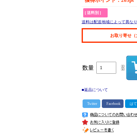
獲得ポイント：203pt
[ 送料別 ]
送料は配送地域によって異な
お取り寄せ（
数量
■返品について