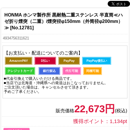
HONMA ホンマ製作所 黒耐熱二重ステンレス 半直筒≪ハ
ゼ折り煙突（二重）/煙突径φ150mm（外筒径φ200mm）
≫ [No.12781]
4934756311621
【お支払い・配送についてのご案内】
AmazonPAY
D払い
PayPay
PayPay後払い
クレジットカード
銀行振込
代引可能
同梱可能
■代金引換えで購入いただける商品です。
■当店では北海道・沖縄県への発送はおこなっておりません。
ご注文頂いた場合は、キャンセルさせて頂きます。
予めご了承ください。
22,673円
販売価格
(税込)
獲得ポイント：1,134pt