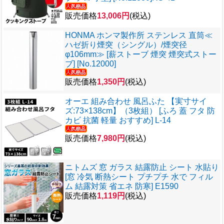
販売価格
13,006円
(税込)
HONMA ホンマ製作所 ステンレス 直筒≪
ハゼ折り煙突（シングル）/煙突径
φ106mm≫ [薪ストーブ 煙突 煙突式ストー
ブ] [No.12000]
販売価格
1,350円
(税込)
オーエ 組み合わせ 風呂ふた 【実寸サイ
ズ:73×138cm】（3枚組） [ふろ 蓋 フタ 防
カビ 抗菌 軽量 おすすめ] L-14
販売価格
7,980円
(税込)
ニトムズ 窓 ガラス 結露防止 シート 水貼り
[窓 冷気 断熱シート プチプチ 水で フィル
ム 結露対策 省エネ 防寒] E1590
販売価格
1,119円
(税込)