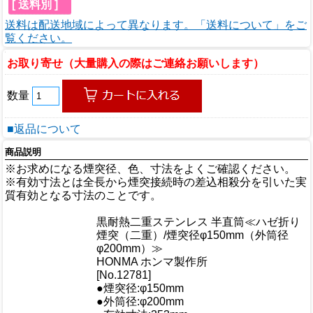
[ 送料別 ]
送料は配送地域によって異なります。「送料について」をご
覧ください。
お取り寄せ（大量購入の際はご連絡お願いします）
数量
■返品について
商品説明
※お求めになる煙突径、色、寸法をよくご確認ください。
※有効寸法とは全長から煙突接続時の差込相殺分を引いた実
質有効となる寸法のことです。
商品情報
黒耐熱二重ステンレス 半直筒≪ハゼ折り
商品名
煙突（二重）/煙突径φ150mm（外筒径
φ200mm）≫
メーカー
HONMA ホンマ製作所
規格/品番
[No.12781]
●煙突径:φ150mm
サイズ
●外筒径:φ200mm