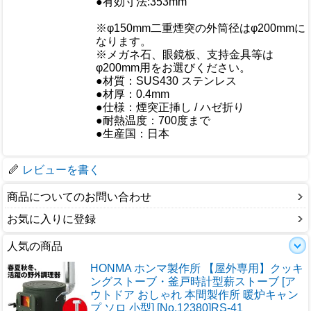
●有効寸法:353mm
重量/容量
※φ150mm二重煙突の外筒径はφ200mmに
なります。
おすすめ
※メガネ石、眼鏡板、支持金具等は
φ200mm用をお選びください。
●材質：SUS430 ステンレス
●材厚：0.4mm
仕様
●仕様：煙突正挿し / ハゼ折り
●耐熱温度：700度まで
●生産国：日本
梱包サイズ
レビューを書く
商品についてのお問い合わせ
お気に入りに登録
人気の商品
HONMA ホンマ製作所 【屋外専用】クッキ
ングストーブ・釜戸時計型薪ストーブ [ア
ウトドア おしゃれ 本間製作所 暖炉キャン
プ ソロ 小型] [No.12380]RS-41