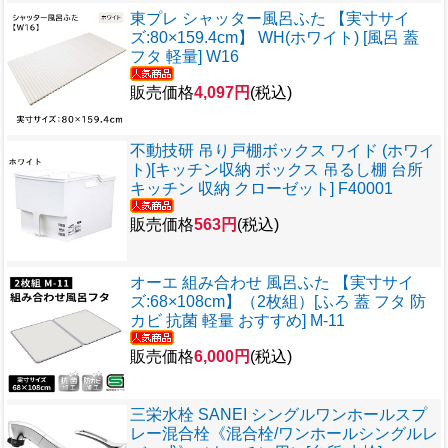
東プレ シャッター風呂ふた 【実寸サイ
ズ:80×159.4cm】 WH(ホワイト) [風呂 蓋
フタ 軽量] W16
販売価格
4,097円
(税込)
不動技研 吊り戸棚ボックス ワイド (ホワイ
ト)[キッチン収納 ボックス 吊るし棚 台所
キッチン 収納 クローゼット] F40001
販売価格
563円
(税込)
オーエ 組み合わせ 風呂ふた 【実寸サイ
ズ:68×108cm】（2枚組）[ふろ 蓋 フタ 防
カビ 抗菌 軽量 おすすめ] M-11
販売価格
6,000円
(税込)
三栄水栓 SANEI シングルワンホールスプ
レー混合栓《混合栓/ワンホールシングルレ