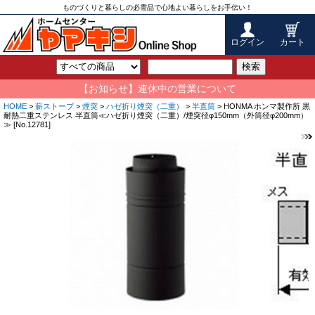
ものづくりと暮らしの必需品で心地よい暮らしをお手伝い！
ログイン
カート
検索
【お知らせ】連休中の営業について
HOME
>
薪ストーブ
>
煙突
>
ハゼ折り煙突（二重）
>
半直筒
> HONMA ホンマ製作所 黒
耐熱二重ステンレス 半直筒≪ハゼ折り煙突（二重）/煙突径φ150mm（外筒径φ200mm）
≫ [No.12781]