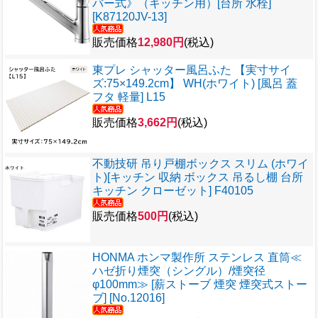
バー式》（キッチン用）[台所 水栓]
[K87120JV-13]
販売価格
12,980円
(税込)
東プレ シャッター風呂ふた 【実寸サイ
ズ:75×149.2cm】 WH(ホワイト) [風呂 蓋
フタ 軽量] L15
販売価格
3,662円
(税込)
不動技研 吊り戸棚ボックス スリム (ホワイ
ト)[キッチン 収納 ボックス 吊るし棚 台所
キッチン クローゼット] F40105
販売価格
500円
(税込)
HONMA ホンマ製作所 ステンレス 直筒≪
ハゼ折り煙突（シングル）/煙突径
φ100mm≫ [薪ストーブ 煙突 煙突式ストー
ブ] [No.12016]