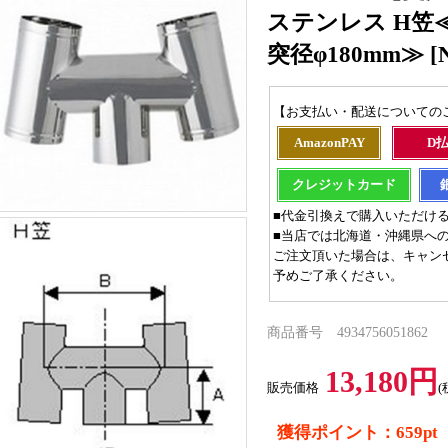
ステンレス H笠
突径φ180mm≫ [No
【お支払い・配送についての
AmazonPAY
D
クレジットカード
■代金引換えで購入いただけ
■当店では北海道・沖縄県へ
ご注文頂いた場合は、キャン
予めご了承ください。
商品番号 4934756051862
13,180円
販売価格
(
獲得ポイント：659pt