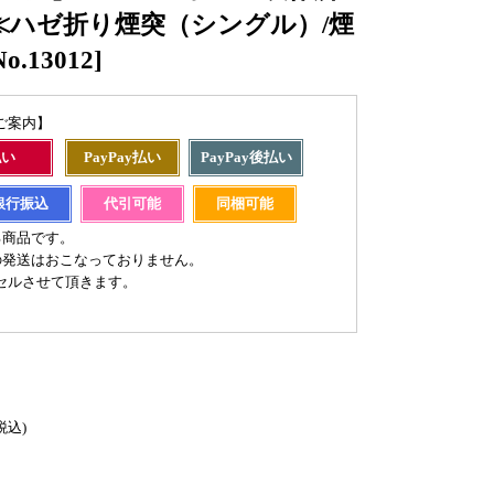
≪ハゼ折り煙突（シングル）/煙
.13012]
ご案内】
払い
PayPay払い
PayPay後払い
銀行振込
代引可能
同梱可能
る商品です。
の発送はおこなっておりません。
セルさせて頂きます。
税込)