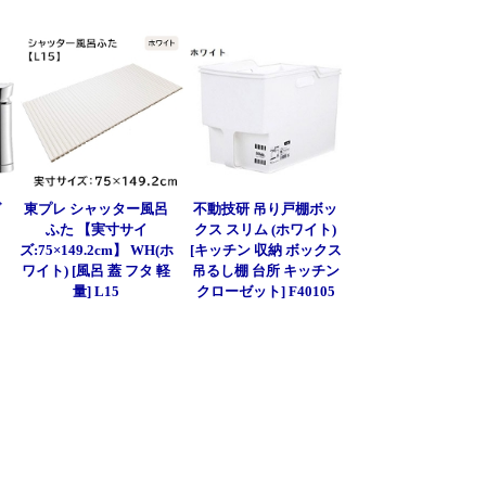
グ
東プレ シャッター風呂
不動技研 吊り戸棚ボッ
ふた 【実寸サイ
クス スリム (ホワイト)
ズ:75×149.2cm】 WH(ホ
[キッチン 収納 ボックス
ワイト) [風呂 蓋 フタ 軽
吊るし棚 台所 キッチン
量] L15
クローゼット] F40105
]