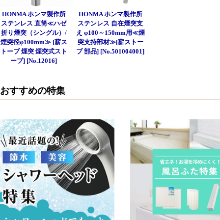
HONMA ホンマ製作所
HONMA ホンマ製作所
ステンレス 直筒≪ハゼ
ステンレス 自在煙突支
折り煙突（シングル）/
え φ100～150mm用≪煙
煙突径φ100mm≫ [薪ス
突支持部材≫[薪ストー
トーブ 煙突 煙突式スト
ブ 部品] [No.501004001]
ーブ] [No.12016]
おすすめの特集