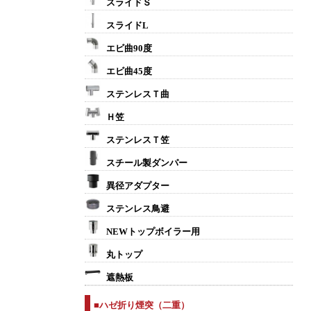
スライドＳ
スライドL
エビ曲90度
エビ曲45度
ステンレスＴ曲
Ｈ笠
ステンレスＴ笠
スチール製ダンパー
異径アダプター
ステンレス鳥避
NEWトップボイラー用
丸トップ
遮熱板
■ハゼ折り煙突（二重）