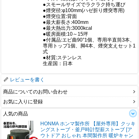
●スモールサイズでラクラク持ち運び
●煙突径:φ100mm(ハゼ折り煙突専用)
●煙突位置:背面
●最大薪長さ:400mm
●最大熱出力:3000kcal
●暖房面積:10～15坪
仕様
●付属品:エビ曲90°1個、専用半直筒3本、
専用トップ1個、脚4本、煙突支えセット1
式
●材質:ステンレス
生産国：日本
梱包サイズ
レビューを書く
商品についてのお問い合わせ
お気に入りに登録
人気の商品
HONMA ホンマ製作所 【屋外専用】クッキ
ングストーブ・釜戸時計型薪ストーブ [ア
ウトドア おしゃれ 本間製作所 暖炉キャン