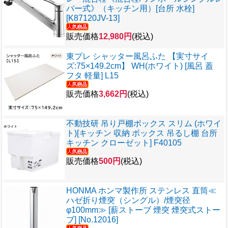
バー式》（キッチン用）[台所 水栓]
[K87120JV-13]
販売価格
12,980円
(税込)
東プレ シャッター風呂ふた 【実寸サイ
ズ:75×149.2cm】 WH(ホワイト) [風呂 蓋
フタ 軽量] L15
販売価格
3,662円
(税込)
不動技研 吊り戸棚ボックス スリム (ホワイ
ト)[キッチン 収納 ボックス 吊るし棚 台所
キッチン クローゼット] F40105
販売価格
500円
(税込)
HONMA ホンマ製作所 ステンレス 直筒≪
ハゼ折り煙突（シングル）/煙突径
φ100mm≫ [薪ストーブ 煙突 煙突式ストー
ブ] [No.12016]