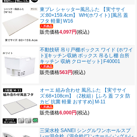
東プレ シャッター風呂ふた 【実寸サイ
ズ:80×159.4cm】 WH(ホワイト) [風呂 蓋
フタ 軽量] W16
販売価格
4,097円
(税込)
不動技研 吊り戸棚ボックス ワイド (ホワイ
ト)[キッチン収納 ボックス 吊るし棚 台所
キッチン 収納 クローゼット] F40001
販売価格
563円
(税込)
オーエ 組み合わせ 風呂ふた 【実寸サイ
ズ:68×108cm】（2枚組）[ふろ 蓋 フタ 防
カビ 抗菌 軽量 おすすめ] M-11
販売価格
6,000円
(税込)
三栄水栓 SANEI シングルワンホールスプ
レー混合栓《混合栓/ワンホールシングルレ