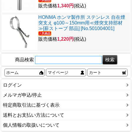
販売価格
1,340円
(税込)
HONMA ホンマ製作所 ステンレス 自在煙
突支え φ100～150mm用≪煙突支持部材
≫[薪ストーブ 部品] [No.501004001]
販売価格
1,220円
(税込)
商品検索
ホーム
マイページ
カート
ログイン
メルマガ申込/停止
特定商取引法に基づく表示
送料とお支払い方法について
個人情報の取扱いについて