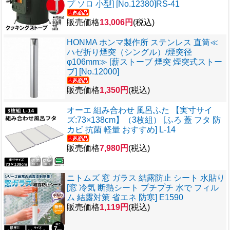
プ ソロ 小型] [No.12380]RS-41
販売価格
13,006円
(税込)
HONMA ホンマ製作所 ステンレス 直筒≪
ハゼ折り煙突（シングル）/煙突径
φ106mm≫ [薪ストーブ 煙突 煙突式ストー
ブ] [No.12000]
販売価格
1,350円
(税込)
オーエ 組み合わせ 風呂ふた 【実寸サイ
ズ:73×138cm】（3枚組） [ふろ 蓋 フタ 防
カビ 抗菌 軽量 おすすめ] L-14
販売価格
7,980円
(税込)
ニトムズ 窓 ガラス 結露防止 シート 水貼り
[窓 冷気 断熱シート プチプチ 水で フィル
ム 結露対策 省エネ 防寒] E1590
販売価格
1,119円
(税込)