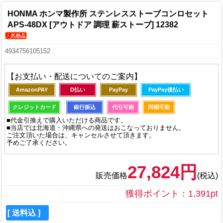
HONMA ホンマ製作所 ステンレスストーブコンロセット
APS-48DX [アウトドア 調理 薪ストーブ] 12382
4934756105152
【お支払い・配送についてのご案内】
AmazonPAY
D払い
PayPay
PayPay後払い
クレジットカード
銀行振込
代引可能
同梱可能
■代金引換えで購入いただける商品です。
■当店では北海道・沖縄県への発送はおこなっておりません。
ご注文頂いた場合は、キャンセルさせて頂きます。
予めご了承ください。
27,824円
販売価格
(税込)
獲得ポイント：1,391pt
[ 送料込 ]