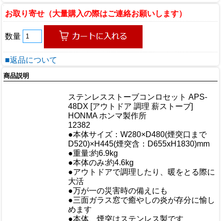
お取り寄せ（大量購入の際はご連絡お願いします）
数量
■返品について
商品説明
商品情報
ステンレスストーブコンロセット APS-
商品名
48DX [アウトドア 調理 薪ストーブ]
メーカー
HONMA ホンマ製作所
規格/品番
12382
●本体サイズ：W280×D480(煙突口まで
サイズ
D520)×H445(煙突含：D655xH1830)mm
●重量:約6.9kg
重量/容量
●本体のみ:約4.6kg
●アウトドアで調理したり、暖をとる際に
大活
●万が一の災害時の備えにも
おすすめ
●三面ガラス窓で癒やしの炎が存分に愉し
めます
●本体、煙突はステンレス製です