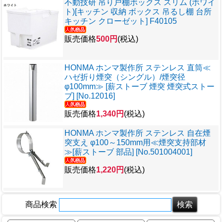
不動技研 吊り戸棚ボックス スリム (ホワイ
ト)[キッチン 収納 ボックス 吊るし棚 台所
キッチン クローゼット] F40105
販売価格
500円
(税込)
HONMA ホンマ製作所 ステンレス 直筒≪
ハゼ折り煙突（シングル）/煙突径
φ100mm≫ [薪ストーブ 煙突 煙突式ストー
ブ] [No.12016]
販売価格
1,340円
(税込)
HONMA ホンマ製作所 ステンレス 自在煙
突支え φ100～150mm用≪煙突支持部材
≫[薪ストーブ 部品] [No.501004001]
販売価格
1,220円
(税込)
商品検索