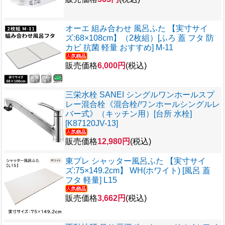
オーエ 組み合わせ 風呂ふた 【実寸サイ
ズ:68×108cm】（2枚組）[ふろ 蓋 フタ 防
カビ 抗菌 軽量 おすすめ] M-11
販売価格
6,000円
(税込)
三栄水栓 SANEI シングルワンホールスプ
レー混合栓《混合栓/ワンホールシングルレ
バー式》（キッチン用）[台所 水栓]
[K87120JV-13]
販売価格
12,980円
(税込)
東プレ シャッター風呂ふた 【実寸サイ
ズ:75×149.2cm】 WH(ホワイト) [風呂 蓋
フタ 軽量] L15
販売価格
3,662円
(税込)