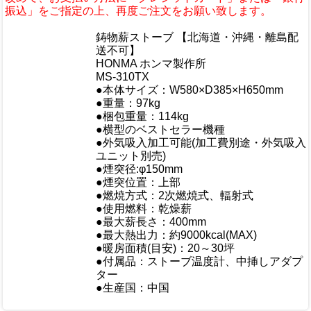
振込」をご指定の上、再度ご注文をお願い致します。
商品情報
鋳物薪ストーブ 【北海道・沖縄・離島配
商品名
送不可】
メーカー
HONMA ホンマ製作所
規格/品番
MS-310TX
サイズ
●本体サイズ：W580×D385×H650mm
●重量：97kg
重量/容量
●梱包重量：114kg
●横型のベストセラー機種
おすすめ
●外気吸入加工可能(加工費別途・外気吸入
ユニット別売)
●煙突径:φ150mm
●煙突位置：上部
●燃焼方式：2次燃焼式、輻射式
●使用燃料：乾燥薪
●最大薪長さ：400mm
仕様
●最大熱出力：約9000kcal(MAX)
●暖房面積(目安)：20～30坪
●付属品：ストーブ温度計、中挿しアダプ
ター
●生産国：中国
梱包サイズ