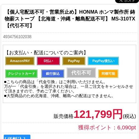
【個人宅配送不可・営業所止め】
HONMA ホンマ製作所 鋳
物薪ストーブ 【北海道・沖縄・離島配送不可】 MS-310TX
【代引不可】
4934756102038
【お支払い・配送についてのご案内】
AmazonPAY
D払い
PayPay
PayPay後払い
代引不可
クレジットカード
銀行振込
同梱可能
■こちらの商品は「代金引換」はご利用いただけません。
万が一「代金引換」を選択された場合は、一旦ご注文をキャンセルさせ
て頂きますので、予めご了承ください。
■大型商品のため北海道、沖縄、離島への配送はできません。
121,799円
販売価格
(税込)
獲得ポイント：6,090pt