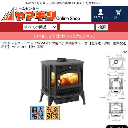
ものづくりと暮らしの必需品で心地よい暮らしをお手伝い！
ログイン
カート
検索
【お知らせ】連休中の営業について
HOME
>
薪ストーブ
> HONMA ホンマ製作所 鋳物薪ストーブ 【北海道・沖縄・離島配送
不可】 MS-310TX 【代引不可】