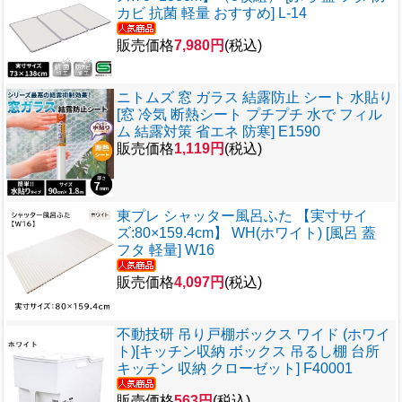
カビ 抗菌 軽量 おすすめ] L-14
販売価格
7,980円
(税込)
ニトムズ 窓 ガラス 結露防止 シート 水貼り
[窓 冷気 断熱シート プチプチ 水で フィル
ム 結露対策 省エネ 防寒] E1590
販売価格
1,119円
(税込)
東プレ シャッター風呂ふた 【実寸サイ
ズ:80×159.4cm】 WH(ホワイト) [風呂 蓋
フタ 軽量] W16
販売価格
4,097円
(税込)
不動技研 吊り戸棚ボックス ワイド (ホワイ
ト)[キッチン収納 ボックス 吊るし棚 台所
キッチン 収納 クローゼット] F40001
販売価格
563円
(税込)