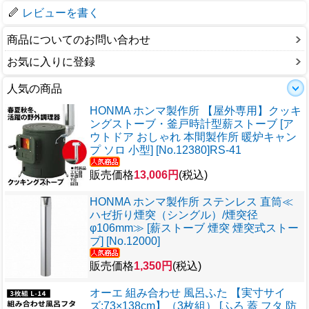
レビューを書く
商品についてのお問い合わせ
お気に入りに登録
人気の商品
HONMA ホンマ製作所 【屋外専用】クッキ
ングストーブ・釜戸時計型薪ストーブ [ア
ウトドア おしゃれ 本間製作所 暖炉キャン
プ ソロ 小型] [No.12380]RS-41
販売価格
13,006円
(税込)
HONMA ホンマ製作所 ステンレス 直筒≪
ハゼ折り煙突（シングル）/煙突径
φ106mm≫ [薪ストーブ 煙突 煙突式ストー
ブ] [No.12000]
販売価格
1,350円
(税込)
オーエ 組み合わせ 風呂ふた 【実寸サイ
ズ:73×138cm】（3枚組） [ふろ 蓋 フタ 防