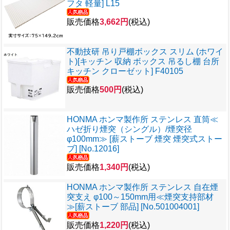
フタ 軽量] L15
販売価格
3,662円
(税込)
不動技研 吊り戸棚ボックス スリム (ホワイ
ト)[キッチン 収納 ボックス 吊るし棚 台所
キッチン クローゼット] F40105
販売価格
500円
(税込)
HONMA ホンマ製作所 ステンレス 直筒≪
ハゼ折り煙突（シングル）/煙突径
φ100mm≫ [薪ストーブ 煙突 煙突式ストー
ブ] [No.12016]
販売価格
1,340円
(税込)
HONMA ホンマ製作所 ステンレス 自在煙
突支え φ100～150mm用≪煙突支持部材
≫[薪ストーブ 部品] [No.501004001]
販売価格
1,220円
(税込)