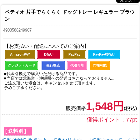
ペティオ 片手でらくらく ドッグトレー レギュラー ブラウ
ン
4903588249907
【お支払い・配送についてのご案内】
AmazonPAY
D払い
PayPay
PayPay後払い
クレジットカード
銀行振込
代引可能
同梱可能
■代金引換えで購入いただける商品です。
■当店では北海道・沖縄県への発送はおこなっておりません。
ご注文頂いた場合は、キャンセルさせて頂きます。
予めご了承ください。
1,548円
販売価格
(税込)
獲得ポイント：77pt
[ 送料別 ]