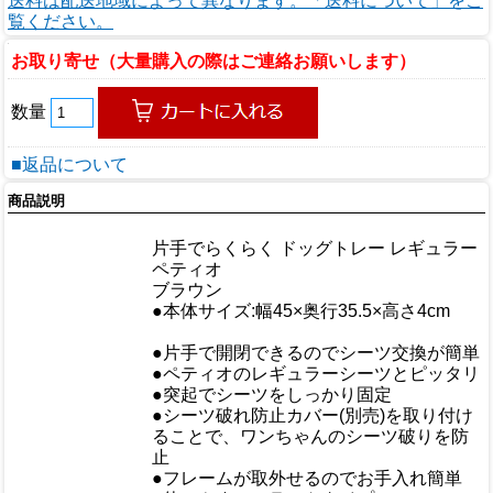
送料は配送地域によって異なります。「送料について」をご
覧ください。
お取り寄せ（大量購入の際はご連絡お願いします）
数量
■返品について
商品説明
商品情報
商品名
片手でらくらく ドッグトレー レギュラー
メーカー
ペティオ
規格/品番
ブラウン
サイズ
●本体サイズ:幅45×奥行35.5×高さ4cm
重量/容量
●片手で開閉できるのでシーツ交換が簡単
●ペティオのレギュラーシーツとピッタリ
●突起でシーツをしっかり固定
●シーツ破れ防止カバー(別売)を取り付け
おすすめ
ることで、ワンちゃんのシーツ破りを防
止
●フレームが取外せるのでお手入れ簡単