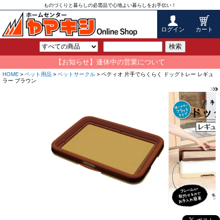
ものづくりと暮らしの必需品で心地よい暮らしをお手伝い！
ログイン
カート
検索
【お知らせ】連休中の営業について
HOME
>
ペット用品
>
ペットサークル
> ペティオ 片手でらくらく ドッグトレー レギュ
ラー ブラウン