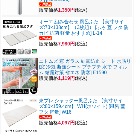
販売価格
1,350円
(税込)
オーエ 組み合わせ 風呂ふた 【実寸サイ
ズ:73×138cm】（3枚組） [ふろ 蓋 フタ 防
カビ 抗菌 軽量 おすすめ] L-14
販売価格
7,980円
(税込)
ニトムズ 窓 ガラス 結露防止 シート 水貼り
[窓 冷気 断熱シート プチプチ 水で フィル
ム 結露対策 省エネ 防寒] E1590
販売価格
1,119円
(税込)
東プレ シャッター風呂ふた 【実寸サイ
ズ:80×159.4cm】 WH(ホワイト) [風呂 蓋
フタ 軽量] W16
販売価格
4,097円
(税込)