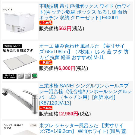
不動技研 吊り戸棚ボックス ワイド (ホワイ
ト)[キッチン収納 ボックス 吊るし棚 台所
キッチン 収納 クローゼット] F40001
販売価格
563円
(税込)
オーエ 組み合わせ 風呂ふた 【実寸サイ
ズ:68×108cm】（2枚組）[ふろ 蓋 フタ 防
カビ 抗菌 軽量 おすすめ] M-11
販売価格
6,000円
(税込)
三栄水栓 SANEI シングルワンホールスプ
レー混合栓《混合栓/ワンホールシングルレ
バー式》（キッチン用）[台所 水栓]
[K87120JV-13]
販売価格
12,980円
(税込)
東プレ シャッター風呂ふた 【実寸サイ
ズ:75×149.2cm】 WH(ホワイト) [風呂 蓋