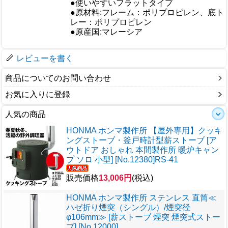
●使いやすいフラットタイプ
●原材料:フレーム：ポリプロピレン、底ト
仕様
レー：ポリプロピレン
●原産国:マレーシア
梱包サイズ
レビューを書く
商品についてのお問い合わせ
お気に入りに登録
人気の商品
HONMA ホンマ製作所 【屋外専用】クッキ
ングストーブ・釜戸時計型薪ストーブ [ア
ウトドア おしゃれ 本間製作所 暖炉キャン
プ ソロ 小型] [No.12380]RS-41
販売価格
13,006円
(税込)
HONMA ホンマ製作所 ステンレス 直筒≪
ハゼ折り煙突（シングル）/煙突径
φ106mm≫ [薪ストーブ 煙突 煙突式ストー
ブ] [No.12000]