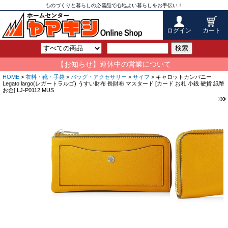
ものづくりと暮らしの必需品で心地よい暮らしをお手伝い！
ログイン
カート
検索
【お知らせ】連休中の営業について
HOME
>
衣料・靴・手袋
>
バッグ・アクセサリー
>
サイフ
> キャロットカンパニー
Legato largo(レガートラルゴ) うすい財布 長財布 マスタード [カード お札 小銭 硬貨 紙幣
お金] LJ-P0112 MUS