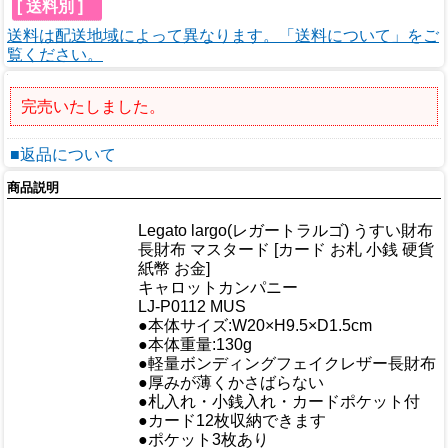
[ 送料別 ]
送料は配送地域によって異なります。「送料について」をご
覧ください。
完売いたしました。
■返品について
商品説明
商品情報
Legato largo(レガートラルゴ) うすい財布
商品名
長財布 マスタード [カード お札 小銭 硬貨
紙幣 お金]
メーカー
キャロットカンパニー
規格/品番
LJ-P0112 MUS
サイズ
●本体サイズ:W20×H9.5×D1.5cm
重量/容量
●本体重量:130g
●軽量ボンディングフェイクレザー長財布
●厚みが薄くかさばらない
おすすめ
●札入れ・小銭入れ・カードポケット付
●カード12枚収納できます
●ポケット3枚あり