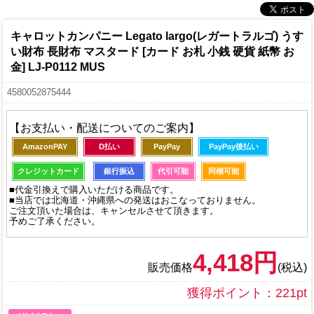
キャロットカンパニー Legato largo(レガートラルゴ) うす
い財布 長財布 マスタード [カード お札 小銭 硬貨 紙幣 お
金] LJ-P0112 MUS
4580052875444
【お支払い・配送についてのご案内】
AmazonPAY
D払い
PayPay
PayPay後払い
クレジットカード
銀行振込
代引可能
同梱可能
■代金引換えで購入いただける商品です。
■当店では北海道・沖縄県への発送はおこなっておりません。
ご注文頂いた場合は、キャンセルさせて頂きます。
予めご了承ください。
4,418円
販売価格
(税込)
獲得ポイント：221pt