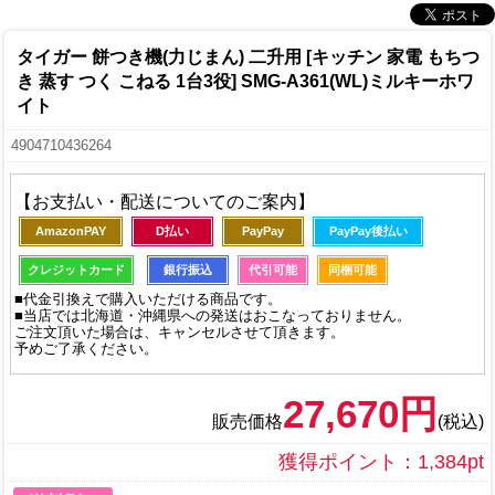
タイガー 餅つき機(力じまん) 二升用 [キッチン 家電 もちつ
き 蒸す つく こねる 1台3役] SMG-A361(WL)ミルキーホワ
イト
4904710436264
【お支払い・配送についてのご案内】
AmazonPAY
D払い
PayPay
PayPay後払い
クレジットカード
銀行振込
代引可能
同梱可能
■代金引換えで購入いただける商品です。
■当店では北海道・沖縄県への発送はおこなっておりません。
ご注文頂いた場合は、キャンセルさせて頂きます。
予めご了承ください。
27,670円
販売価格
(税込)
獲得ポイント：1,384pt