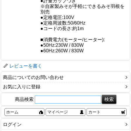
おすすめ
●計量カップつき
※自家製みそが手軽にできるみそ羽根を
別売
●定格電圧:100V
●定格周波数:50/60Hz
●コードの長さ:約1m
仕様
■消費電力(モーター/ヒーター):
●50Hz:230W / 830W
●60Hz:260W / 830W
梱包サイズ
レビューを書く
商品についてのお問い合わせ
お気に入りに登録
商品検索
ホーム
マイページ
カート
ログイン