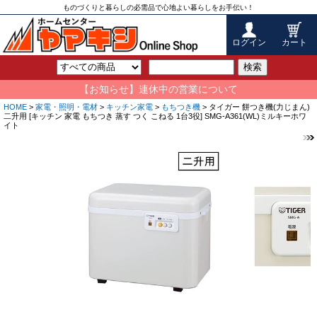
ものづくりと暮らしの必需品で心地よい暮らしをお手伝い！
ログイン
カート
検索
【お知らせ】連休中の営業について
HOME
>
家電・照明・電材
>
キッチン家電
>
もちつき機
> タイガー 餅つき機(力じまん)
二升用 [キッチン 家電 もちつき 蒸す つく こねる 1台3役] SMG-A361(WL)ミルキーホワ
イト