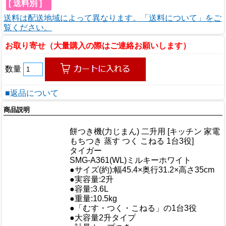
[ 送料別 ]
送料は配送地域によって異なります。「送料について」をご
覧ください。
お取り寄せ（大量購入の際はご連絡お願いします）
数量
■返品について
商品説明
商品情報
餅つき機(力じまん) 二升用 [キッチン 家電
商品名
もちつき 蒸す つく こねる 1台3役]
メーカー
タイガー
規格/品番
SMG-A361(WL)ミルキーホワイト
サイズ
●サイズ(約):幅45.4×奥行31.2×高さ35cm
●実容量:2升
重量/容量
●容量:3.6L
●重量:10.5kg
●「むす・つく・こねる」の1台3役
●大容量2升タイプ