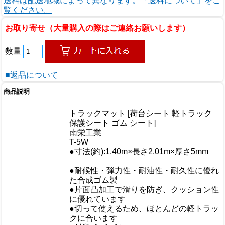
送料は配送地域によって異なります。「送料について」をご
覧ください。
お取り寄せ（大量購入の際はご連絡お願いします）
数量
■返品について
商品説明
商品情報
トラックマット [荷台シート 軽トラック
商品名
保護シート ゴム シート]
メーカー
南栄工業
規格/品番
T-5W
サイズ
●寸法(約):1.40m×長さ2.01m×厚さ5mm
重量/容量
●耐候性・弾力性・耐油性・耐久性に優れ
た合成ゴム製
●片面凸加工で滑りを防ぎ、クッション性
おすすめ
に優れています
●切って使えるため、ほとんどの軽トラッ
クに合います