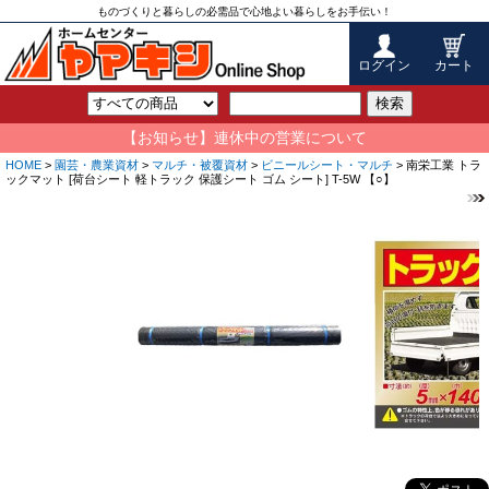
ものづくりと暮らしの必需品で心地よい暮らしをお手伝い！
ログイン
カート
検索
【お知らせ】連休中の営業について
HOME
>
園芸・農業資材
>
マルチ・被覆資材
>
ビニールシート・マルチ
> 南栄工業 トラ
ックマット [荷台シート 軽トラック 保護シート ゴム シート] T-5W 【○】