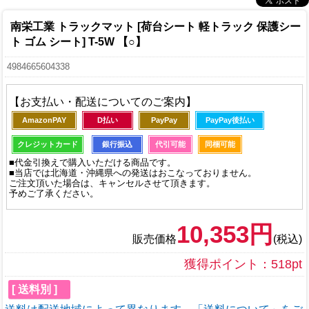
南栄工業 トラックマット [荷台シート 軽トラック 保護シー
ト ゴム シート] T-5W 【○】
4984665604338
【お支払い・配送についてのご案内】
AmazonPAY
D払い
PayPay
PayPay後払い
クレジットカード
銀行振込
代引可能
同梱可能
■代金引換えで購入いただける商品です。
■当店では北海道・沖縄県への発送はおこなっておりません。
ご注文頂いた場合は、キャンセルさせて頂きます。
予めご了承ください。
10,353円
販売価格
(税込)
獲得ポイント：518pt
[ 送料別 ]