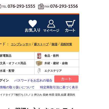
ード：
/
/
/
コンプレッサー
薪ストーブ
除湿
花粉対策
家電製品
食品・飲料
文具・オフィス用品
木材・建材・金物
水道・配管
エクステリア
グイン
パスワードをお忘れの場合
情報の取り扱いについて
特定商取引法に基づく表示
ドタイプ 7枚打ち [スノコ 押入れ 収納 布団 湿気 結露 通気性