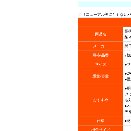
※リニューアル等にともない
桐押
商品名
納 
メーカー
武
規格/品番
2枚
サイズ
●サ
●2
重量/容量
●重
●
け
おすすめ
も
●
等
仕様
●材
梱包サイズ