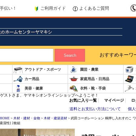
ご利用ガイド
よくあるご質問
手伝い！
おすすめキーワ
Search
アウトドア・スポーツ
園芸・農業
カー用品
家庭用品・日用品
美容・健康
衣料・靴・手袋
ゲストさま、ヤマキシオンラインショップへようこそ！
お気に入り一覧
マイページ
ロ
送料とお支払い方法について
個人
HOME
>
木材・建材・金物
>
木材・建築資材
> 武田コーポレーション 桐押し入れすのこ ワイ
吸湿性] 2枚組