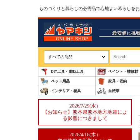
ものづくりと暮らしの必需品で心地よい暮らしをお
DIY工具・電動工具
ペイント・補修材
ペット用品
家具・収納
インテリア・寝具
自転車
2026/7/29(水）
【お知らせ】熊本県熊本地方地震によ
る影響につきまして
2026/4/16(木）