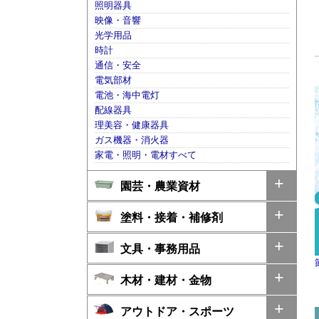
照明器具
映像・音響
光学用品
時計
通信・安全
電気部材
電池・海中電灯
配線器具
理美容・健康器具
ガス機器・消火器
家電・照明・電材すべて
園芸・農業資材
塗料・接着・補修剤
文具・事務用品
木材・建材・金物
アウトドア・スポーツ