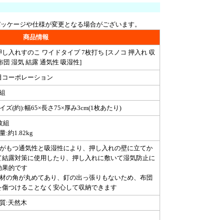
パッケージや仕様が変更となる場合がございます。
商品情報
し入れすのこ ワイドタイプ 7枚打ち [スノコ 押入れ 収
布団 湿気 結露 通気性 吸湿性]
田コーポレーション
組
イズ(約):幅65×長さ75×厚み3cm(1枚あたり)
枚組
量:約1.82kg
桐がもつ通気性と吸湿性により、押し入れの壁に立てか
て結露対策に使用したり、押し入れに敷いて湿気防止に
効果的です
木材の角が丸めてあり、釘の出っ張りもないため、布団
を傷つけることなく安心して収納できます
質:天然木