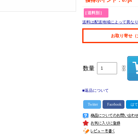
獲得ポイント：67pt
[ 送料別 ]
送料は配送地域によって異な
お取り寄せ（
数量
■返品について