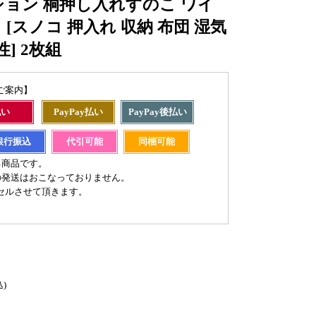
ョン 桐押し入れすのこ ワイ
 [スノコ 押入れ 収納 布団 湿気
] 2枚組
ご案内】
払い
PayPay払い
PayPay後払い
銀行振込
代引可能
同梱可能
る商品です。
の発送はおこなっておりません。
セルさせて頂きます。
込)