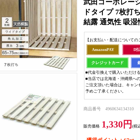
武田コーポレーシ
ドタイプ 7枚打ち
結露 通気性 吸湿性
【お支払い・配送についての
AmazonPAY
D
クレジットカード
■代金引換えで購入いただけ
■当店では北海道・沖縄県へ
ご注文頂いた場合は、キャン
予めご了承ください。
商品番号 4960634134310
1,330円
販売価格
(税