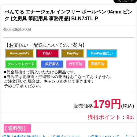
ぺんてる エナージェル インフリー ボールペン 04mm ピン
ク [文房具 筆記用具 事務用品] BLN74TL-P
4902506382009
【お支払い・配送についてのご案内】
AmazonPAY
D払い
PayPay
PayPay後払い
クレジットカード
銀行振込
代引可能
同梱可能
■代金引換えで購入いただける商品です。
■当店では北海道・沖縄県への発送はおこなっておりません。
ご注文頂いた場合は、キャンセルさせて頂きます。
予めご了承ください。
179円
販売価格
(税込)
獲得ポイント：9pt
[ 送料別 ]