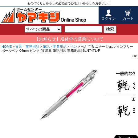
ものづくりと暮らしの必需品で心地よい暮らしをお手伝い！
ログイン
カート
検索
【お知らせ】連休中の営業について
HOME
>
文具・事務用品
>
筆記・学童用品
>
ペン
> ぺんてる エナージェル インフリー
ボールペン 04mm ピンク [文房具 筆記用具 事務用品] BLN74TL-P