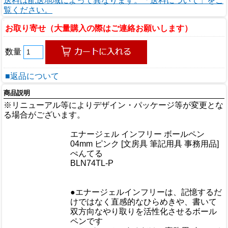
送料は配送地域によって異なります。「送料について」をご
覧ください。
お取り寄せ（大量購入の際はご連絡お願いします）
数量
■返品について
商品説明
※リニューアル等によりデザイン・パッケージ等が変更とな
る場合がございます。
商品情報
エナージェル インフリー ボールペン
商品名
04mm ピンク [文房具 筆記用具 事務用品]
メーカー
ぺんてる
規格/品番
BLN74TL-P
サイズ
重量/容量
●エナージェルインフリーは、記憶するだ
けではなく直感的なひらめきや、書いて
双方向なやり取りを活性化させるボール
ペンです