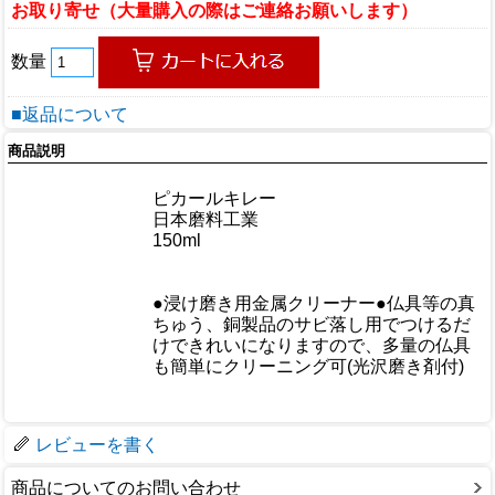
お取り寄せ（大量購入の際はご連絡お願いします）
数量
■返品について
商品説明
商品情報
商品名
ピカールキレー
メーカー
日本磨料工業
規格/品番
150ml
サイズ
重量/容量
●浸け磨き用金属クリーナー●仏具等の真
ちゅう、銅製品のサビ落し用でつけるだ
おすすめ
けできれいになりますので、多量の仏具
も簡単にクリーニング可(光沢磨き剤付)
仕様
梱包サイズ
レビューを書く
商品についてのお問い合わせ