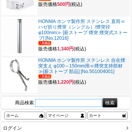
販売価格
500円
(税込)
HONMA ホンマ製作所 ステンレス 直筒≪
ハゼ折り煙突（シングル）/煙突径
φ100mm≫ [薪ストーブ 煙突 煙突式ストー
ブ] [No.12016]
販売価格
1,340円
(税込)
HONMA ホンマ製作所 ステンレス 自在煙
突支え φ100～150mm用≪煙突支持部材
≫[薪ストーブ 部品] [No.501004001]
販売価格
1,220円
(税込)
商品検索
ホーム
マイページ
カート
ログイン