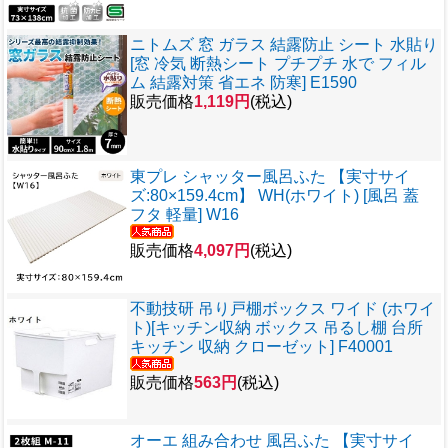
ニトムズ 窓 ガラス 結露防止 シート 水貼り
[窓 冷気 断熱シート プチプチ 水で フィル
ム 結露対策 省エネ 防寒] E1590
販売価格
1,119円
(税込)
東プレ シャッター風呂ふた 【実寸サイ
ズ:80×159.4cm】 WH(ホワイト) [風呂 蓋
フタ 軽量] W16
販売価格
4,097円
(税込)
不動技研 吊り戸棚ボックス ワイド (ホワイ
ト)[キッチン収納 ボックス 吊るし棚 台所
キッチン 収納 クローゼット] F40001
販売価格
563円
(税込)
オーエ 組み合わせ 風呂ふた 【実寸サイ