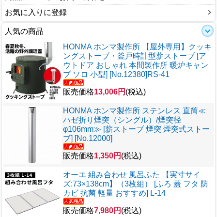
お気に入りに登録
人気の商品
HONMA ホンマ製作所 【屋外専用】クッキ
ングストーブ・釜戸時計型薪ストーブ [ア
ウトドア おしゃれ 本間製作所 暖炉キャン
プ ソロ 小型] [No.12380]RS-41
販売価格
13,006円
(税込)
HONMA ホンマ製作所 ステンレス 直筒≪
ハゼ折り煙突（シングル）/煙突径
φ106mm≫ [薪ストーブ 煙突 煙突式ストー
ブ] [No.12000]
販売価格
1,350円
(税込)
オーエ 組み合わせ 風呂ふた 【実寸サイ
ズ:73×138cm】（3枚組） [ふろ 蓋 フタ 防
カビ 抗菌 軽量 おすすめ] L-14
販売価格
7,980円
(税込)