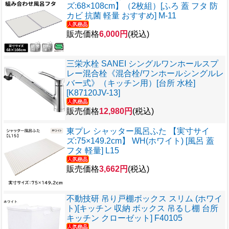
ズ:68×108cm】（2枚組）[ふろ 蓋 フタ 防
カビ 抗菌 軽量 おすすめ] M-11
販売価格
6,000円
(税込)
三栄水栓 SANEI シングルワンホールスプ
レー混合栓《混合栓/ワンホールシングルレ
バー式》（キッチン用）[台所 水栓]
[K87120JV-13]
販売価格
12,980円
(税込)
東プレ シャッター風呂ふた 【実寸サイ
ズ:75×149.2cm】 WH(ホワイト) [風呂 蓋
フタ 軽量] L15
販売価格
3,662円
(税込)
不動技研 吊り戸棚ボックス スリム (ホワイ
ト)[キッチン 収納 ボックス 吊るし棚 台所
キッチン クローゼット] F40105