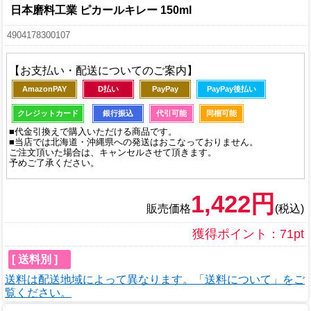
日本磨料工業 ピカールキレー 150ml
4904178300107
【お支払い・配送についてのご案内】
AmazonPAY
D払い
PayPay
PayPay後払い
クレジットカード
銀行振込
代引可能
同梱可能
■代金引換えで購入いただける商品です。
■当店では北海道・沖縄県への発送はおこなっておりません。
ご注文頂いた場合は、キャンセルさせて頂きます。
予めご了承ください。
1,422円
販売価格
(税込)
獲得ポイント：71pt
[ 送料別 ]
送料は配送地域によって異なります。「送料について」をご
覧ください。