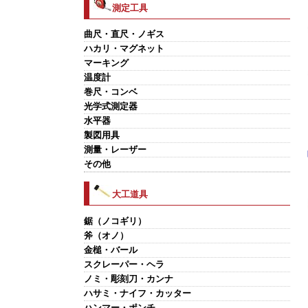
測定工具
曲尺・直尺・ノギス
ハカリ・マグネット
マーキング
温度計
巻尺・コンベ
光学式測定器
水平器
製図用具
測量・レーザー
その他
大工道具
鋸（ノコギリ）
斧（オノ）
金槌・バール
スクレーパー・ヘラ
ノミ・彫刻刀・カンナ
ハサミ・ナイフ・カッター
ハンマー・ポンチ