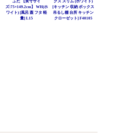
ふた 【実寸サイ
クス スリム (ホワイト)
ズ:75×149.2cm】 WH(ホ
[キッチン 収納 ボックス
ワイト) [風呂 蓋 フタ 軽
吊るし棚 台所 キッチン
量] L15
クローゼット] F40105
]