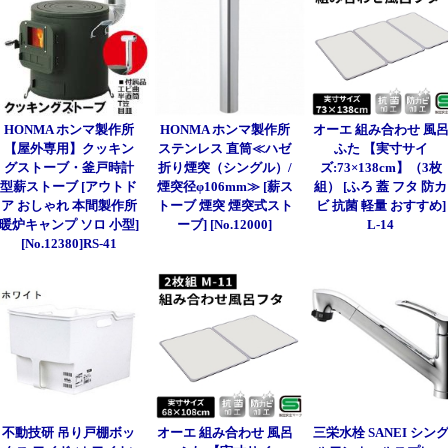
HONMA ホンマ製作所
HONMA ホンマ製作所
オーエ 組み合わせ 風
【屋外専用】クッキン
ステンレス 直筒≪ハゼ
ふた 【実寸サイ
グストーブ・釜戸時計
折り煙突（シングル）/
ズ:73×138cm】（3枚
型薪ストーブ [アウトド
煙突径φ106mm≫ [薪ス
組） [ふろ 蓋 フタ 防カ
ア おしゃれ 本間製作所
トーブ 煙突 煙突式スト
ビ 抗菌 軽量 おすすめ]
暖炉キャンプ ソロ 小型]
ーブ] [No.12000]
L-14
[No.12380]RS-41
不動技研 吊り戸棚ボッ
オーエ 組み合わせ 風呂
三栄水栓 SANEI シン