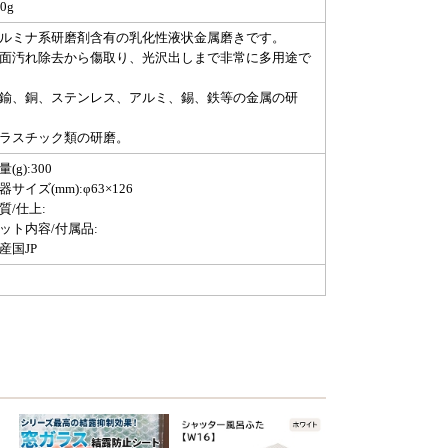
0g
アルミナ系研磨剤含有の乳化性液状金属磨きです。
表面汚れ除去から傷取り、光沢出しまで非常に多用途で
。
真鍮、銅、ステンレス、アルミ、錫、鉄等の金属の研
。
プラスチック類の研磨。
量(g):300
器サイズ(mm):φ63×126
質/仕上:
ット内容/付属品:
産国JP