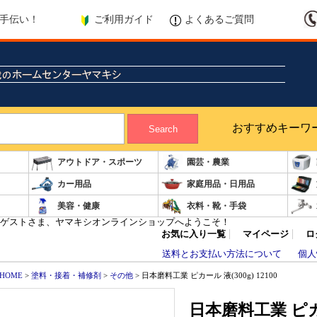
ご利用ガイド
よくあるご質問
手伝い！
おすすめキーワ
Search
アウトドア・スポーツ
園芸・農業
カー用品
家庭用品・日用品
美容・健康
衣料・靴・手袋
ゲストさま、ヤマキシオンラインショップへようこそ！
お気に入り一覧
マイページ
ロ
送料とお支払い方法について
個人
HOME
>
塗料・接着・補修剤
>
その他
> 日本磨料工業 ピカール 液(300g) 12100
日本磨料工業 ピカール