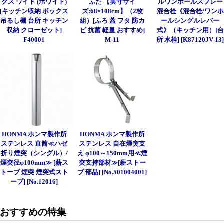
クス ワイド (ホワイト)
ふた 【実寸サイ
ルワンホールスプレー
[キッチン収納 ボックス
ズ:68×108cm】（2枚
混合栓《混合栓/ワンホ
吊るし棚 台所 キッチン
組）[ふろ 蓋 フタ 防カ
ールシングルレバー
収納 クローゼット]
ビ 抗菌 軽量 おすすめ]
式》（キッチン用）[台
F40001
M-11
所 水栓] [K87120JV-13
HONMA ホンマ製作所
HONMA ホンマ製作所
ステンレス 直筒≪ハゼ
ステンレス 自在煙突支
折り煙突（シングル）/
え φ100～150mm用≪煙
煙突径φ100mm≫ [薪ス
突支持部材≫[薪ストー
トーブ 煙突 煙突式スト
ブ 部品] [No.501004001]
ーブ] [No.12016]
おすすめの特集