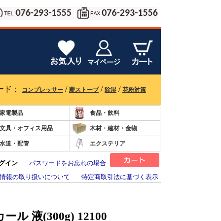
ード：
/
/
/
コンプレッサー
薪ストーブ
除湿
花粉対策
家電製品
食品・飲料
文具・オフィス用品
木材・建材・金物
水道・配管
エクステリア
グイン
パスワードをお忘れの場合
情報の取り扱いについて
特定商取引法に基づく表示
 液(300g) 12100