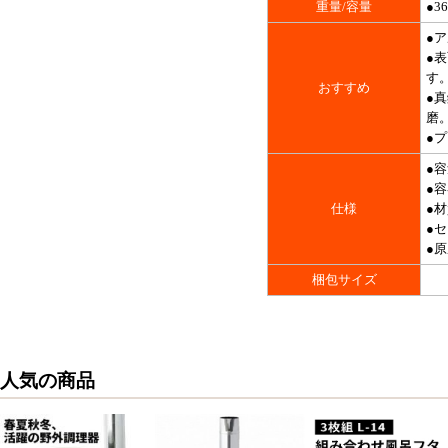
重量/容量
●36
●
●
す
おすすめ
●
磨
●
●容
●容
仕様
●材
●セ
●原
梱包サイズ
人気の商品