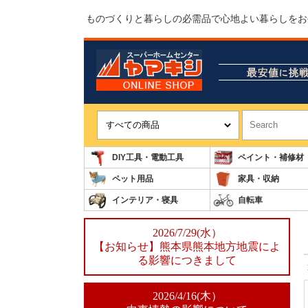
ものづくりと暮らしの必需品で心地よい暮らしをお
DIY工具・電動工具
ペイント・補修材
ペット用品
家具・収納
インテリア・寝具
自転車
2026/7/29(水）
【お知らせ】熊本県熊本地方地震によ
る影響につきまして
2026/4/16(木）