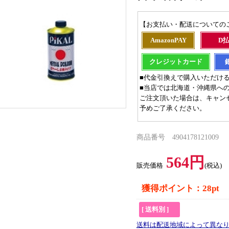
【お支払い・配送についての
AmazonPAY
D
クレジットカード
■代金引換えで購入いただけ
■当店では北海道・沖縄県へ
ご注文頂いた場合は、キャン
予めご了承ください。
商品番号 4904178121009
564円
販売価格
(税込)
獲得ポイント：28pt
[ 送料別 ]
送料は配送地域によって異な