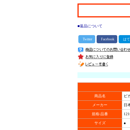
■返品について
商品名
ピカ
メーカー
日
規格/品番
121
サイズ
●