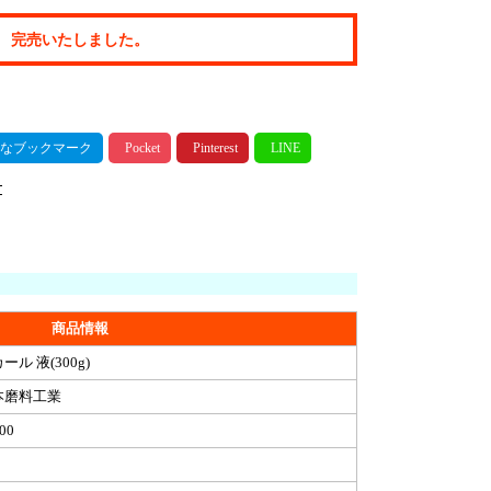
完売いたしました。
商品情報
ール 液(300g)
本磨料工業
00