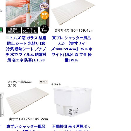
呂
ニトムズ 窓 ガラス 結露
東プレ シャッター風呂
防止 シート 水貼り [窓
ふた 【実寸サイ
冷気 断熱シート プチプ
ズ:80×159.4cm】 WH(ホ
チ 水で フィルム 結露対
ワイト) [風呂 蓋 フタ 軽
策 省エネ 防寒] E1590
量] W16
グ
東プレ シャッター風呂
不動技研 吊り戸棚ボッ