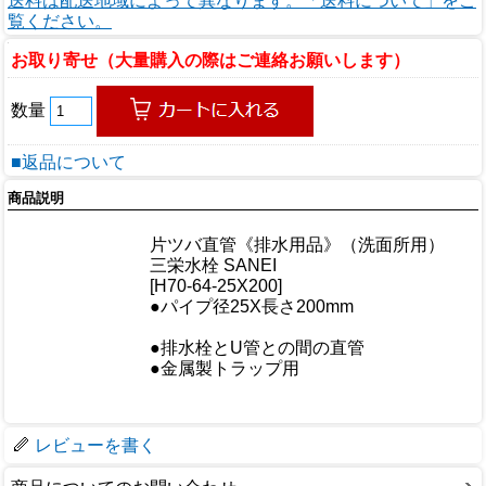
送料は配送地域によって異なります。「送料について」をご
覧ください。
お取り寄せ（大量購入の際はご連絡お願いします）
数量
■返品について
商品説明
商品情報
商品名
片ツバ直管《排水用品》（洗面所用）
メーカー
三栄水栓 SANEI
規格/品番
[H70-64-25X200]
サイズ
●パイプ径25X長さ200mm
重量/容量
●排水栓とU管との間の直管
おすすめ
●金属製トラップ用
仕様
梱包サイズ
レビューを書く