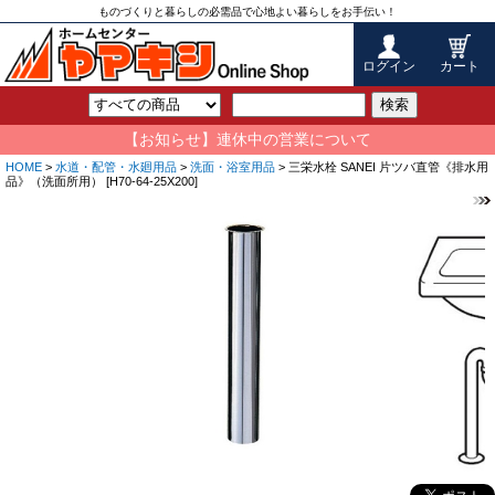
ものづくりと暮らしの必需品で心地よい暮らしをお手伝い！
ログイン
カート
検索
【お知らせ】連休中の営業について
HOME
>
水道・配管・水廻用品
>
洗面・浴室用品
> 三栄水栓 SANEI 片ツバ直管《排水用
品》（洗面所用） [H70-64-25X200]