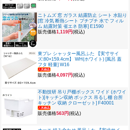
ニトムズ 窓 ガラス 結露防止 シート 水貼り
[窓 冷気 断熱シート プチプチ 水で フィル
ム 結露対策 省エネ 防寒] E1590
販売価格
1,119円
(税込)
東プレ シャッター風呂ふた 【実寸サイ
ズ:80×159.4cm】 WH(ホワイト) [風呂 蓋
フタ 軽量] W16
販売価格
4,097円
(税込)
不動技研 吊り戸棚ボックス ワイド (ホワイ
ト)[キッチン収納 ボックス 吊るし棚 台所
キッチン 収納 クローゼット] F40001
販売価格
563円
(税込)