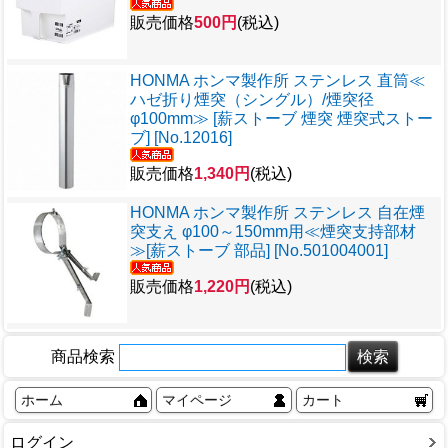
販売価格
500円
(税込)
HONMA ホンマ製作所 ステンレス 直筒≪
ハゼ折り煙突（シングル）/煙突径
φ100mm≫ [薪ストーブ 煙突 煙突式ストー
ブ] [No.12016]
販売価格
1,340円
(税込)
HONMA ホンマ製作所 ステンレス 自在煙
突支え φ100～150mm用≪煙突支持部材
≫[薪ストーブ 部品] [No.501004001]
販売価格
1,220円
(税込)
商品検索
ホーム
マイページ
カート
ログイン