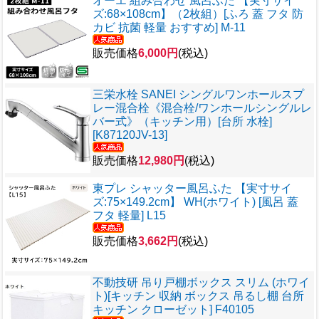
オーエ 組み合わせ 風呂ふた 【実寸サイ
ズ:68×108cm】（2枚組）[ふろ 蓋 フタ 防
カビ 抗菌 軽量 おすすめ] M-11
販売価格
6,000円
(税込)
三栄水栓 SANEI シングルワンホールスプ
レー混合栓《混合栓/ワンホールシングルレ
バー式》（キッチン用）[台所 水栓]
[K87120JV-13]
販売価格
12,980円
(税込)
東プレ シャッター風呂ふた 【実寸サイ
ズ:75×149.2cm】 WH(ホワイト) [風呂 蓋
フタ 軽量] L15
販売価格
3,662円
(税込)
不動技研 吊り戸棚ボックス スリム (ホワイ
ト)[キッチン 収納 ボックス 吊るし棚 台所
キッチン クローゼット] F40105