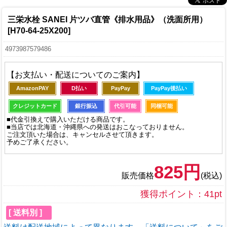
三栄水栓 SANEI 片ツバ直管《排水用品》（洗面所用）
[H70-64-25X200]
4973987579486
【お支払い・配送についてのご案内】
AmazonPAY
D払い
PayPay
PayPay後払い
クレジットカード
銀行振込
代引可能
同梱可能
■代金引換えで購入いただける商品です。
■当店では北海道・沖縄県への発送はおこなっておりません。
ご注文頂いた場合は、キャンセルさせて頂きます。
予めご了承ください。
825円
販売価格
(税込)
獲得ポイント：41pt
[ 送料別 ]