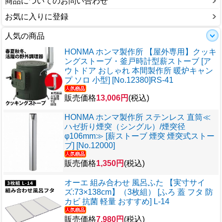
商品についてのお問い合わせ
お気に入りに登録
人気の商品
HONMA ホンマ製作所 【屋外専用】クッキ
ングストーブ・釜戸時計型薪ストーブ [ア
ウトドア おしゃれ 本間製作所 暖炉キャン
プ ソロ 小型] [No.12380]RS-41
販売価格
13,006円
(税込)
HONMA ホンマ製作所 ステンレス 直筒≪
ハゼ折り煙突（シングル）/煙突径
φ106mm≫ [薪ストーブ 煙突 煙突式ストー
ブ] [No.12000]
販売価格
1,350円
(税込)
オーエ 組み合わせ 風呂ふた 【実寸サイ
ズ:73×138cm】（3枚組） [ふろ 蓋 フタ 防
カビ 抗菌 軽量 おすすめ] L-14
販売価格
7,980円
(税込)