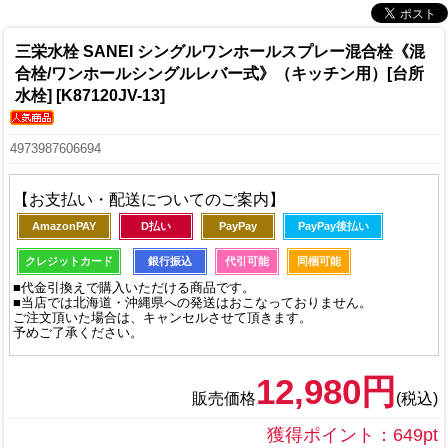
三栄水栓 SANEI シングルワンホールスプレー混合栓《混
合栓/ワンホールシングルレバー式》（キッチン用）[台所
水栓] [K87120JV-13]
4973987606694
【お支払い・配送についてのご案内】
AmazonPAY
D払い
PayPay
PayPay後払い
クレジットカード
銀行振込
代引可能
同梱可能
■代金引換えで購入いただける商品です。
■当店では北海道・沖縄県への発送はおこなっておりません。
ご注文頂いた場合は、キャンセルさせて頂きます。
予めご了承ください。
12,980円
販売価格
(税込)
獲得ポイント：649pt