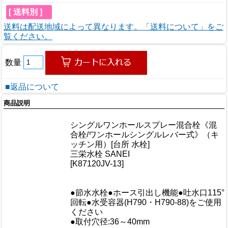
[ 送料別 ]
送料は配送地域によって異なります。「送料について」をご
覧ください。
数量
■返品について
商品説明
商品情報
シングルワンホールスプレー混合栓《混
商品名
合栓/ワンホールシングルレバー式》（キ
ッチン用）[台所 水栓]
メーカー
三栄水栓 SANEI
規格/品番
[K87120JV-13]
サイズ
重量/容量
●節水水栓●ホース引出し機能●吐水口115°
おすすめ
回転●水受容器(H790・H790-88)をご使用
ください
仕様
●取付穴径:36～40mm