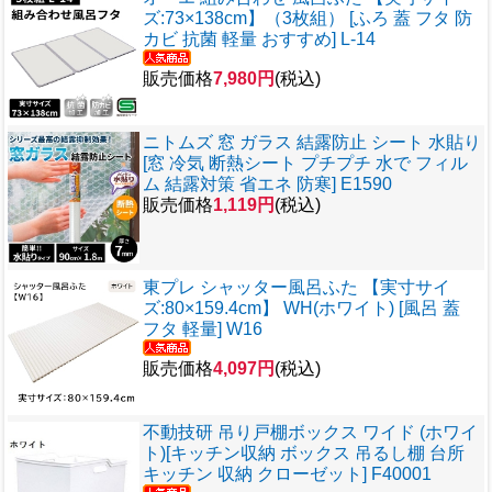
ズ:73×138cm】（3枚組） [ふろ 蓋 フタ 防
カビ 抗菌 軽量 おすすめ] L-14
販売価格
7,980円
(税込)
ニトムズ 窓 ガラス 結露防止 シート 水貼り
[窓 冷気 断熱シート プチプチ 水で フィル
ム 結露対策 省エネ 防寒] E1590
販売価格
1,119円
(税込)
東プレ シャッター風呂ふた 【実寸サイ
ズ:80×159.4cm】 WH(ホワイト) [風呂 蓋
フタ 軽量] W16
販売価格
4,097円
(税込)
不動技研 吊り戸棚ボックス ワイド (ホワイ
ト)[キッチン収納 ボックス 吊るし棚 台所
キッチン 収納 クローゼット] F40001