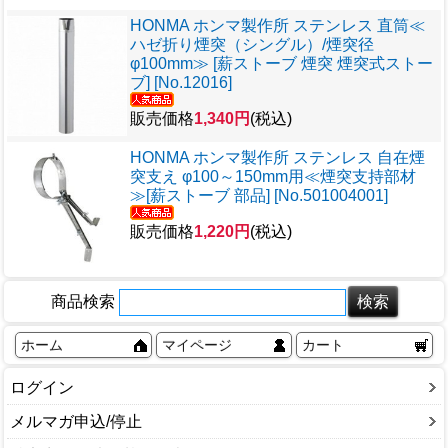
HONMA ホンマ製作所 ステンレス 直筒≪
ハゼ折り煙突（シングル）/煙突径
φ100mm≫ [薪ストーブ 煙突 煙突式ストー
ブ] [No.12016]
販売価格
1,340円
(税込)
HONMA ホンマ製作所 ステンレス 自在煙
突支え φ100～150mm用≪煙突支持部材
≫[薪ストーブ 部品] [No.501004001]
販売価格
1,220円
(税込)
商品検索
ホーム
マイページ
カート
ログイン
メルマガ申込/停止