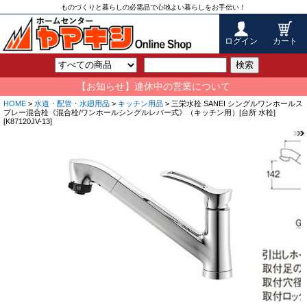
ものづくりと暮らしの必需品で心地よい暮らしをお手伝い！
ログイン
カート
検索
【お知らせ】連休中の営業について
HOME
>
水道・配管・水廻用品
>
キッチン用品
> 三栄水栓 SANEI シングルワンホールス
プレー混合栓《混合栓/ワンホールシングルレバー式》（キッチン用）[台所 水栓]
[K87120JV-13]