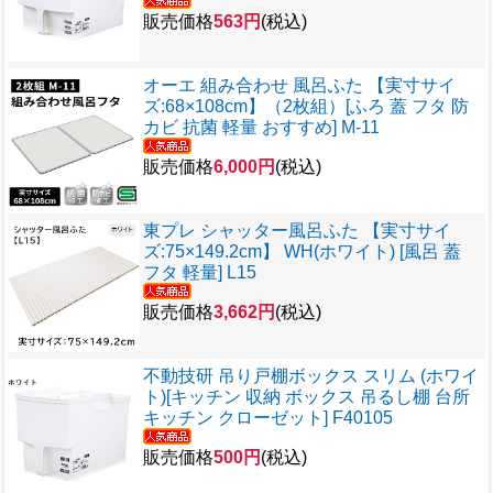
販売価格
563円
(税込)
オーエ 組み合わせ 風呂ふた 【実寸サイ
ズ:68×108cm】（2枚組）[ふろ 蓋 フタ 防
カビ 抗菌 軽量 おすすめ] M-11
販売価格
6,000円
(税込)
東プレ シャッター風呂ふた 【実寸サイ
ズ:75×149.2cm】 WH(ホワイト) [風呂 蓋
フタ 軽量] L15
販売価格
3,662円
(税込)
不動技研 吊り戸棚ボックス スリム (ホワイ
ト)[キッチン 収納 ボックス 吊るし棚 台所
キッチン クローゼット] F40105
販売価格
500円
(税込)