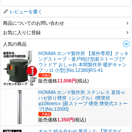
梱包サイズ
レビューを書く
商品についてのお問い合わせ
お気に入りに登録
人気の商品
HONMA ホンマ製作所 【屋外専用】クッキ
ングストーブ・釜戸時計型薪ストーブ [ア
ウトドア おしゃれ 本間製作所 暖炉キャン
プ ソロ 小型] [No.12380]RS-41
販売価格
13,006円
(税込)
HONMA ホンマ製作所 ステンレス 直筒≪
ハゼ折り煙突（シングル）/煙突径
φ106mm≫ [薪ストーブ 煙突 煙突式ストー
ブ] [No.12000]
販売価格
1,350円
(税込)
オーエ 組み合わせ 風呂ふた 【実寸サイ