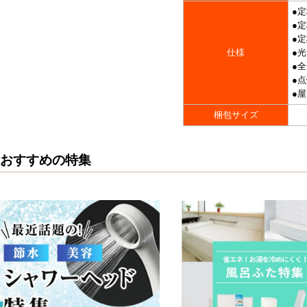
●定
●定
●定
仕様
●光
●全
●点
●
梱包サイズ
おすすめの特集