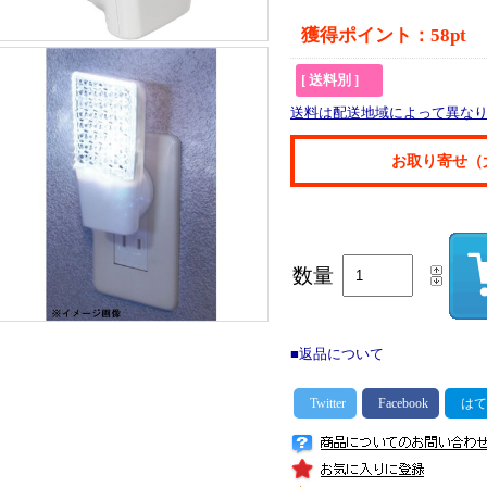
獲得ポイント：58pt
[ 送料別 ]
送料は配送地域によって異な
お取り寄せ（
数量
■返品について