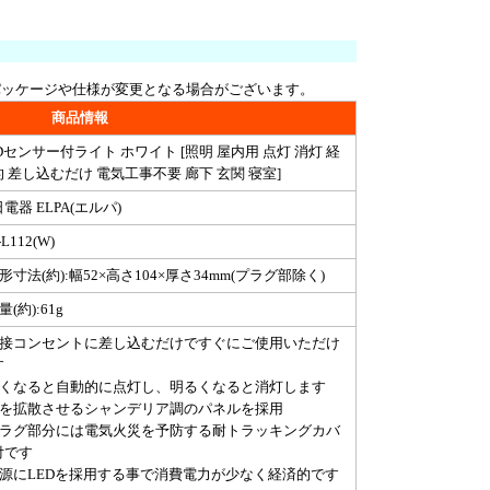
パッケージや仕様が変更となる場合がございます。
商品情報
Dセンサー付ライト ホワイト [照明 屋内用 点灯 消灯 経
 差し込むだけ 電気工事不要 廊下 玄関 寝室]
電器 ELPA(エルパ)
L112(W)
形寸法(約):幅52×高さ104×厚さ34mm(プラグ部除く)
量(約):61g
直接コンセントに差し込むだけですぐにご使用いただけ
す
暗くなると自動的に点灯し、明るくなると消灯します
光を拡散させるシャンデリア調のパネルを採用
プラグ部分には電気火災を予防する耐トラッキングカバ
付です
光源にLEDを採用する事で消費電力が少なく経済的です