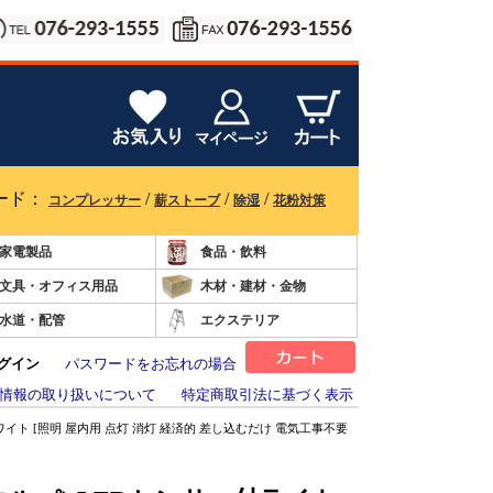
ード：
/
/
/
コンプレッサー
薪ストーブ
除湿
花粉対策
家電製品
食品・飲料
文具・オフィス用品
木材・建材・金物
水道・配管
エクステリア
グイン
パスワードをお忘れの場合
情報の取り扱いについて
特定商取引法に基づく表示
ホワイト [照明 屋内用 点灯 消灯 経済的 差し込むだけ 電気工事不要