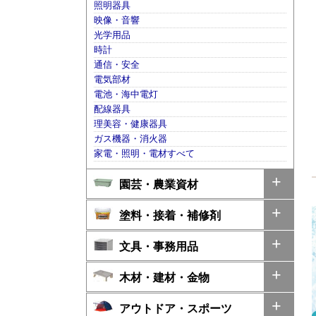
照明器具
映像・音響
光学用品
時計
通信・安全
電気部材
電池・海中電灯
配線器具
理美容・健康器具
ガス機器・消火器
家電・照明・電材すべて
園芸・農業資材
塗料・接着・補修剤
文具・事務用品
木材・建材・金物
アウトドア・スポーツ