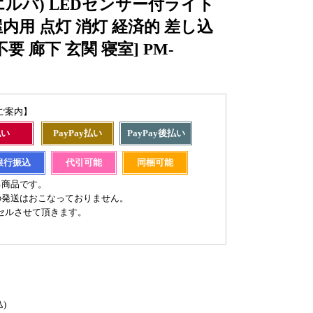
(エルパ) LEDセンサー付ライト
屋内用 点灯 消灯 経済的 差し込
 廊下 玄関 寝室] PM-
ご案内】
払い
PayPay払い
PayPay後払い
銀行振込
代引可能
同梱可能
る商品です。
の発送はおこなっておりません。
セルさせて頂きます。
込)