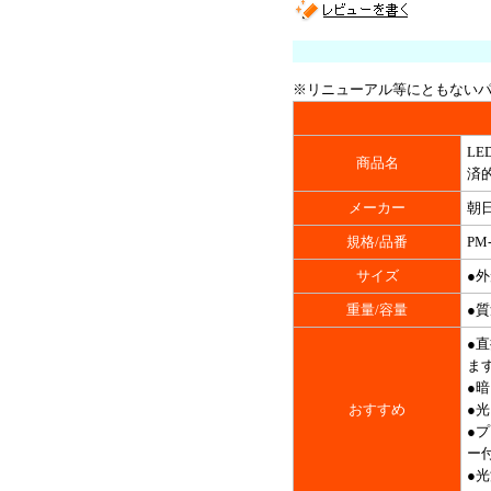
※リニューアル等にともない
LE
商品名
済的
メーカー
朝日
規格/品番
PM-
サイズ
●外
重量/容量
●質
●
ま
●
おすすめ
●
●
ー
●