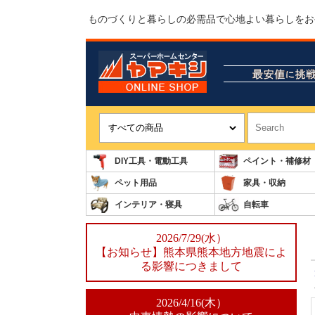
ものづくりと暮らしの必需品で心地よい暮らしをお
DIY工具・電動工具
ペイント・補修材
ペット用品
家具・収納
インテリア・寝具
自転車
2026/7/29(水）
【お知らせ】熊本県熊本地方地震によ
る影響につきまして
2026/4/16(木）