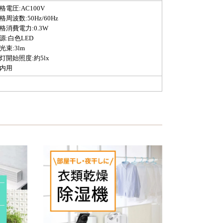
格電圧:AC100V
格周波数:50Hz/60Hz
格消費電力:0.3W
源:白色LED
光束:3lm
灯開始照度:約5lx
屋内用