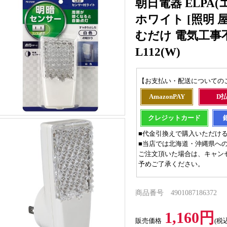
朝日電器 ELPA
ホワイト [照明 
むだけ 電気工事不要
L112(W)
【お支払い・配送についての
AmazonPAY
D
クレジットカード
■代金引換えで購入いただけ
■当店では北海道・沖縄県へ
ご注文頂いた場合は、キャン
予めご了承ください。
商品番号 4901087186372
1,160円
販売価格
(税