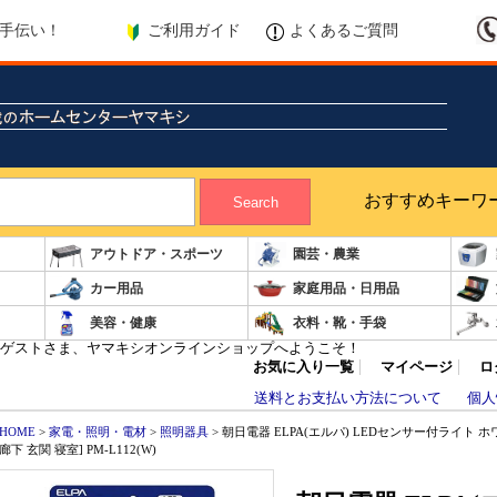
ご利用ガイド
よくあるご質問
手伝い！
おすすめキーワ
Search
アウトドア・スポーツ
園芸・農業
カー用品
家庭用品・日用品
美容・健康
衣料・靴・手袋
ゲストさま、ヤマキシオンラインショップへようこそ！
お気に入り一覧
マイページ
ロ
送料とお支払い方法について
個人
HOME
>
家電・照明・電材
>
照明器具
> 朝日電器 ELPA(エルパ) LEDセンサー付ライト 
廊下 玄関 寝室] PM-L112(W)