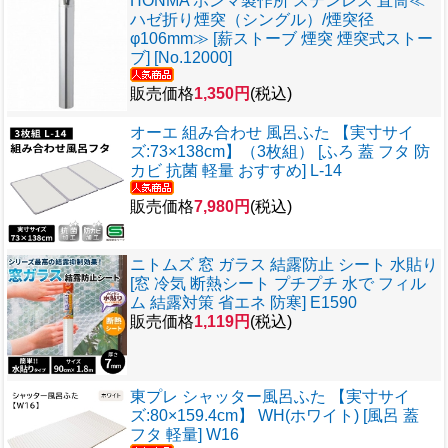
HONMA ホンマ製作所 ステンレス 直筒≪
ハゼ折り煙突（シングル）/煙突径
φ106mm≫ [薪ストーブ 煙突 煙突式ストー
ブ] [No.12000]
販売価格
1,350円
(税込)
オーエ 組み合わせ 風呂ふた 【実寸サイ
ズ:73×138cm】（3枚組） [ふろ 蓋 フタ 防
カビ 抗菌 軽量 おすすめ] L-14
販売価格
7,980円
(税込)
ニトムズ 窓 ガラス 結露防止 シート 水貼り
[窓 冷気 断熱シート プチプチ 水で フィル
ム 結露対策 省エネ 防寒] E1590
販売価格
1,119円
(税込)
東プレ シャッター風呂ふた 【実寸サイ
ズ:80×159.4cm】 WH(ホワイト) [風呂 蓋
フタ 軽量] W16