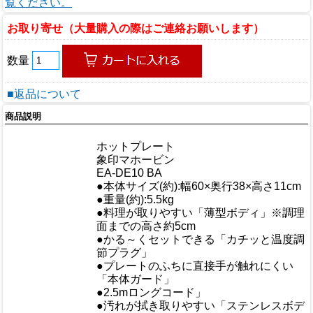
覧ください。
お取り寄せ（大量購入の際はご連絡お願いします）
数量
■返品について
商品説明
商品情報
商品名
ホットプレート
メーカー
象印マホービン
規格/品番
EA-DE10 BA
サイズ
●本体サイズ(約):幅60×奥行38×高さ11cm
重量/容量
●重量(約):5.5kg
●料理が取りやすい「薄型ボディ」※調理
面までの高さ約5cm
●かる～くセットできる「カチッと温度調
節プラグ」
おすすめ
●プレートのふちに直接手が触れにくい
「本体ガード」
●2.5mロングコード」
●汚れが拭き取りやすい「ステンレスボデ