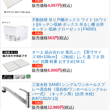
販売価格
4,097円
(税込)
不動技研 吊り戸棚ボックス ワイド (ホワイ
ト)[キッチン収納 ボックス 吊るし棚 台所
キッチン 収納 クローゼット] F40001
販売価格
563円
(税込)
オーエ 組み合わせ 風呂ふた 【実寸サイ
ズ:68×108cm】（2枚組）[ふろ 蓋 フタ 防
カビ 抗菌 軽量 おすすめ] M-11
販売価格
6,000円
(税込)
三栄水栓 SANEI シングルワンホールスプ
レー混合栓《混合栓/ワンホールシングルレ
バー式》（キッチン用）[台所 水栓]
[K87120JV-13]
販売価格
12,980円
(税込)