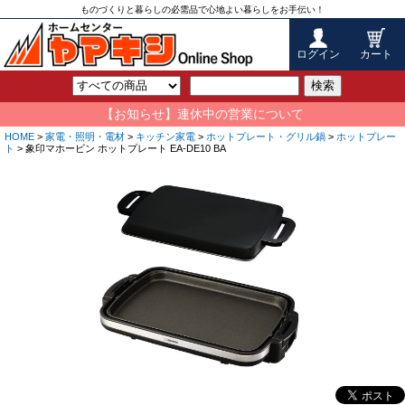
ものづくりと暮らしの必需品で心地よい暮らしをお手伝い！
ログイン
カート
検索
【お知らせ】連休中の営業について
HOME
>
家電・照明・電材
>
キッチン家電
>
ホットプレート・グリル鍋
>
ホットプレー
ト
> 象印マホービン ホットプレート EA-DE10 BA