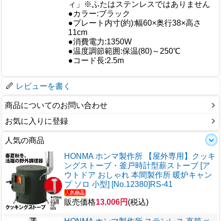
ィ」※ふたはステンレスではありません
●カラー:ブラック
●プレート内寸(約):幅60×奥行38×高さ
11cm
仕様
●消費電力:1350W
●温度調節範囲:保温(80)～250℃
●コード長:2.5m
梱包サイズ
レビューを書く
商品についてのお問い合わせ
お気に入りに登録
人気の商品
HONMA ホンマ製作所 【屋外専用】クッキ
ングストーブ・釜戸時計型薪ストーブ [ア
ウトドア おしゃれ 本間製作所 暖炉キャン
プ ソロ 小型] [No.12380]RS-41
販売価格
13,006円
(税込)