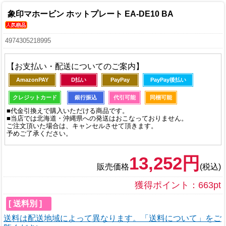
象印マホービン ホットプレート EA-DE10 BA
4974305218995
【お支払い・配送についてのご案内】
AmazonPAY
D払い
PayPay
PayPay後払い
クレジットカード
銀行振込
代引可能
同梱可能
■代金引換えで購入いただける商品です。
■当店では北海道・沖縄県への発送はおこなっておりません。
ご注文頂いた場合は、キャンセルさせて頂きます。
予めご了承ください。
13,252円
販売価格
(税込)
獲得ポイント：663pt
[ 送料別 ]
送料は配送地域によって異なります。「送料について」をご