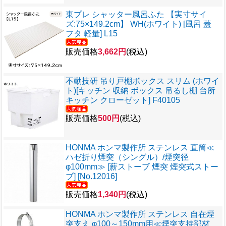
東プレ シャッター風呂ふた 【実寸サイ
ズ:75×149.2cm】 WH(ホワイト) [風呂 蓋
フタ 軽量] L15
販売価格
3,662円
(税込)
不動技研 吊り戸棚ボックス スリム (ホワイ
ト)[キッチン 収納 ボックス 吊るし棚 台所
キッチン クローゼット] F40105
販売価格
500円
(税込)
HONMA ホンマ製作所 ステンレス 直筒≪
ハゼ折り煙突（シングル）/煙突径
φ100mm≫ [薪ストーブ 煙突 煙突式ストー
ブ] [No.12016]
販売価格
1,340円
(税込)
HONMA ホンマ製作所 ステンレス 自在煙
突支え φ100～150mm用≪煙突支持部材